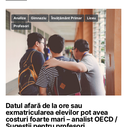
Analize
Gimnaziu
Învățământ Primar
Liceu
Profesori
Datul afară de la ore sau
exmatricularea elevilor pot avea
costuri foarte mari – analist OECD /
Sugestii pentru profesori