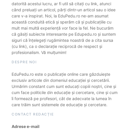
datorită acestui lucru, ar fi util să citați cu link, atunci
când preluați un articol, părți dintr-un articol sau o idee
care v-a inspirat. Noi, la EduPedu.ro ne-am asumat
această conduită etică și sperăm că și publicațiile cu
mult mai multă experiență vor face la fel. Ne bucurăm
că găsiți subiecte interesante pe Edupedu.ro și suntem
siguri că înțelegeți rugămintea noastră de a cita sursa
(cu link), ca o declarație reciprocă de respect și
profesionalism. Vă mulțumim!
DESPRE NOI
EduPedu.ro este o publicație online care găzduiește
exclusiv articole din domeniul educației și cercetării.
Urmărim constant cum sunt educați copiii noștri, cine și
cum face politicile din educație și cercetare, cine și cum
îi formează pe profesori, cât de adecvate la lumea în
care trăim sunt sistemele de educație și cercetare.
CONTACT REDACȚIE
Adrese e-mail