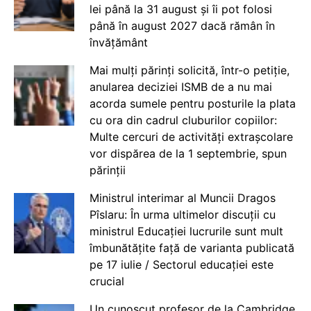
lei până la 31 august și îi pot folosi
până în august 2027 dacă rămân în
învățământ
Mai mulți părinți solicită, într-o petiție,
anularea deciziei ISMB de a nu mai
acorda sumele pentru posturile la plata
cu ora din cadrul cluburilor copiilor:
Multe cercuri de activități extrașcolare
vor dispărea de la 1 septembrie, spun
părinții
Ministrul interimar al Muncii Dragos
Pîslaru: În urma ultimelor discuții cu
ministrul Educației lucrurile sunt mult
îmbunătățite față de varianta publicată
pe 17 iulie / Sectorul educației este
crucial
Un cunoscut profesor de la Cambridge