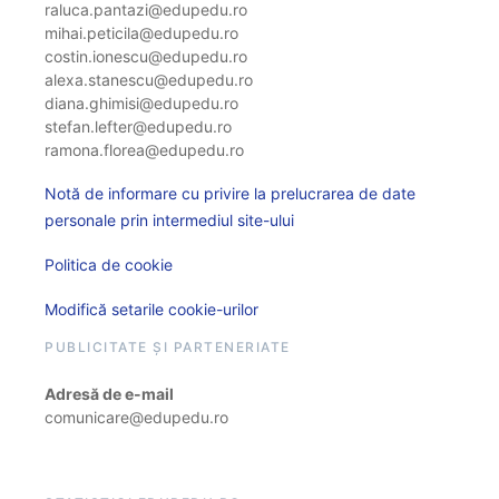
raluca.pantazi@edupedu.ro
mihai.peticila@edupedu.ro
costin.ionescu@edupedu.ro
alexa.stanescu@edupedu.ro
diana.ghimisi@edupedu.ro
stefan.lefter@edupedu.ro
ramona.florea@edupedu.ro
Notă de informare cu privire la prelucrarea de date
personale prin intermediul site-ului
Politica de cookie
Modifică setarile cookie-urilor
PUBLICITATE ȘI PARTENERIATE
Adresă de e-mail
comunicare@edupedu.ro