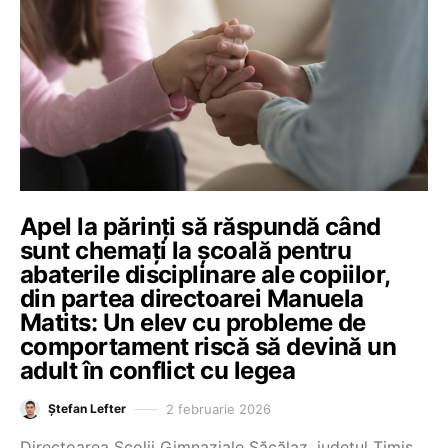
Apel la părinți să răspundă când
sunt chemați la școală pentru
abaterile disciplinare ale copiilor,
din partea directoarei Manuela
Matits: Un elev cu probleme de
comportament riscă să devină un
adult în conflict cu legea
2 februarie 2026
Ștefan Lefter
Directoarea Școlii Gimnaziale Săcălaz, județul Timiș,