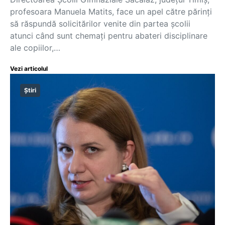
profesoara Manuela Matits, face un apel către părinți
să răspundă solicitărilor venite din partea școlii
atunci când sunt chemați pentru abateri disciplinare
ale copiilor,…
Vezi articolul
Știri