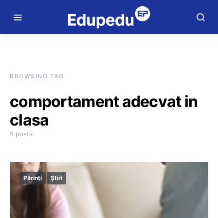
BROWSING TAG
comportament adecvat in
clasa
5 posts
Părinți
Știri