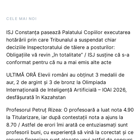
CELE MAI NOI
ISJ Constanța pasează Palatului Copiilor executarea
hotărârii prin care Tribunalul a suspendat chiar
deciziile Inspectoratului de tăiere a posturilor:
Obligațiile vă revin „în totalitate” / ISJ susține că s-a
conformat pentru că nu a mai emis alte acte
ULTIMĂ ORĂ Elevii români au obținut 3 medalii de
aur, 2 de argint și 3 de bronz la Olimpiada
Internațională de Inteligență Artificială – IOAI 2026,
desfășurată în Kazahstan
Profesorul Petruț Rizea: O profesoară a luat nota 4.90
la Titularizare, iar după contestații nota a ajuns la
8.70 / Astfel de erori îmi arată ce entuziasmați sunt
profesorii buni, cu experiență să vină la corectat și ce
resurse financiare sunt alocate unui astfel de concurs