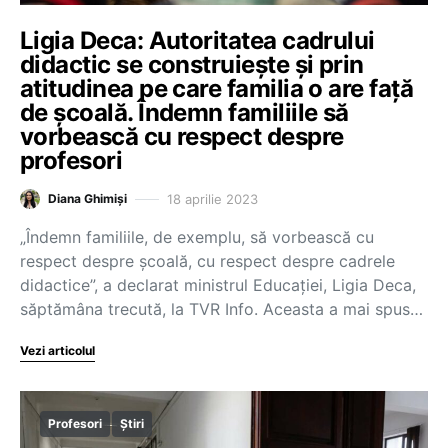
Ligia Deca: Autoritatea cadrului
didactic se construiește și prin
atitudinea pe care familia o are față
de școală. Îndemn familiile să
vorbească cu respect despre
profesori
18 aprilie 2023
Diana Ghimiși
„Îndemn familiile, de exemplu, să vorbească cu
respect despre școală, cu respect despre cadrele
didactice”, a declarat ministrul Educației, Ligia Deca,
săptămâna trecută, la TVR Info. Aceasta a mai spus…
Vezi articolul
Profesori
Știri