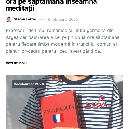
oră pe săptămână înseamnă
meditații
6 februarie 2025
Ștefan Lefter
Profesorii de limbi romanice și limba germană din
Argeș cer păstrarea a cel puțin două ore săptămânal
pentru fiecare limbă modernă în trunchiul comun al
planurilor-cadru pentru liceu, avertizând că…
Vezi articolul
Bacalaureat 2026