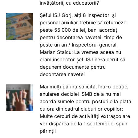
învățătorii, cu educatorii?
Șeful ISJ Gorj, alți 8 inspectori și
personal auxiliar trebuie să returneze
peste 55.000 de lei, bani acordați
pentru decontarea navetei, timp de
peste un an / Inspectorul general,
Marian Staicu: La vremea aceea nu
eram inspector șef. ISJ ne-a cerut să
depunem documente pentru
decontarea navetei
Mai mulți părinți solicită, într-o petiție,
anularea deciziei ISMB de a nu mai
acorda sumele pentru posturile la plata
cu ora din cadrul cluburilor copiilor:
Multe cercuri de activități extrașcolare
vor dispărea de la 1 septembrie, spun
părinții