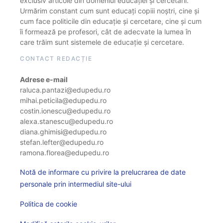
exclusiv articole din domeniul educației și cercetării.
Urmărim constant cum sunt educați copiii noștri, cine și
cum face politicile din educație și cercetare, cine și cum
îi formează pe profesori, cât de adecvate la lumea în
care trăim sunt sistemele de educație și cercetare.
CONTACT REDACȚIE
Adrese e-mail
raluca.pantazi@edupedu.ro
mihai.peticila@edupedu.ro
costin.ionescu@edupedu.ro
alexa.stanescu@edupedu.ro
diana.ghimisi@edupedu.ro
stefan.lefter@edupedu.ro
ramona.florea@edupedu.ro
Notă de informare cu privire la prelucrarea de date
personale prin intermediul site-ului
Politica de cookie