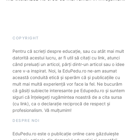
COPYRIGHT
Pentru că scrieți despre educație, sau cu atât mai mult
datorită acestui lucru, ar fi util să citați cu link, atunci
când preluați un articol, părți dintr-un articol sau o idee
care v-a inspirat. Noi, la EduPedu.ro ne-am asumat
această conduită etică și sperăm că și publicațiile cu
mult mai multă experiență vor face la fel. Ne bucurăm
că găsiți subiecte interesante pe Edupedu.ro și suntem
siguri că înțelegeți rugămintea noastră de a cita sursa
(cu link), ca o declarație reciprocă de respect și
profesionalism. Vă mulțumim!
DESPRE NOI
EduPedu.ro este o publicație online care găzduiește