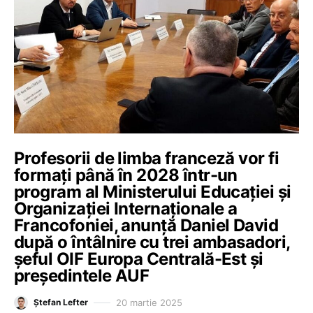
Profesorii de limba franceză vor fi
formați până în 2028 într-un
program al Ministerului Educației și
Organizației Internaționale a
Francofoniei, anunță Daniel David
după o întâlnire cu trei ambasadori,
șeful OIF Europa Centrală-Est și
președintele AUF
20 martie 2025
Ștefan Lefter