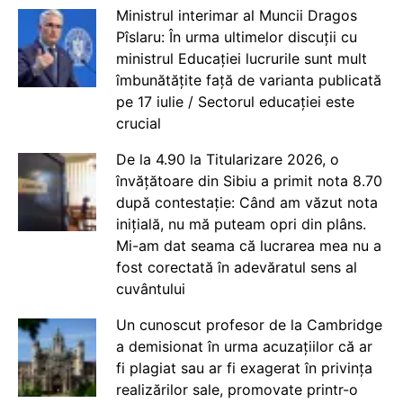
Ministrul interimar al Muncii Dragos
Pîslaru: În urma ultimelor discuții cu
ministrul Educației lucrurile sunt mult
îmbunătățite față de varianta publicată
pe 17 iulie / Sectorul educației este
crucial
De la 4.90 la Titularizare 2026, o
învățătoare din Sibiu a primit nota 8.70
după contestație: Când am văzut nota
inițială, nu mă puteam opri din plâns.
Mi-am dat seama că lucrarea mea nu a
fost corectată în adevăratul sens al
cuvântului
Un cunoscut profesor de la Cambridge
a demisionat în urma acuzațiilor că ar
fi plagiat sau ar fi exagerat în privința
realizărilor sale, promovate printr-o