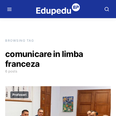
BROWSING TAG
comunicare in limba
franceza
6 posts
Profesori