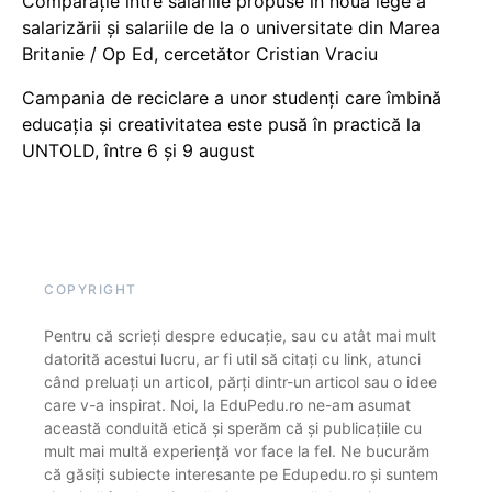
Comparație între salariile propuse în noua lege a
salarizării și salariile de la o universitate din Marea
Britanie / Op Ed, cercetător Cristian Vraciu
Campania de reciclare a unor studenți care îmbină
educația și creativitatea este pusă în practică la
UNTOLD, între 6 și 9 august
COPYRIGHT
Pentru că scrieți despre educație, sau cu atât mai mult
datorită acestui lucru, ar fi util să citați cu link, atunci
când preluați un articol, părți dintr-un articol sau o idee
care v-a inspirat. Noi, la EduPedu.ro ne-am asumat
această conduită etică și sperăm că și publicațiile cu
mult mai multă experiență vor face la fel. Ne bucurăm
că găsiți subiecte interesante pe Edupedu.ro și suntem