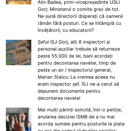
Alin Badea, prim-vicepreședinte USLI
Gorj: Ministerul o comite grav de tot.
Ne sună directorii disperați că oamenii
rămân fără posturi. Ce se întâmplă cu
învățătorii, cu educatorii?
Șeful ISJ Gorj, alți 8 inspectori și
personal auxiliar trebuie să returneze
peste 55.000 de lei, bani acordați
pentru decontarea navetei, timp de
peste un an / Inspectorul general,
Marian Staicu: La vremea aceea nu
eram inspector șef. ISJ ne-a cerut să
depunem documente pentru
decontarea navetei
Mai mulți părinți solicită, într-o petiție,
anularea deciziei ISMB de a nu mai
acorda sumele pentru posturile la plata
cu ora din cadrul cluburilor copiilor: