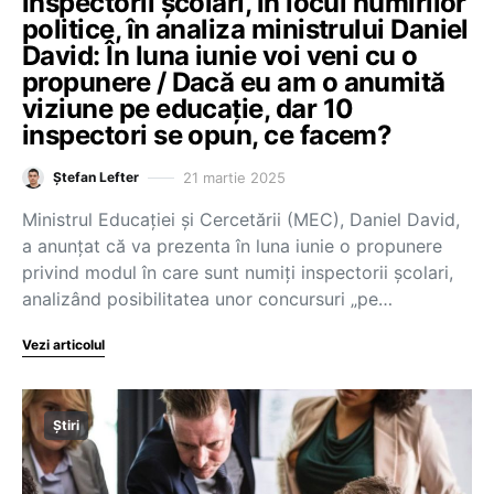
inspectorii școlari, în locul numirilor
politice, în analiza ministrului Daniel
David: În luna iunie voi veni cu o
propunere / Dacă eu am o anumită
viziune pe educație, dar 10
inspectori se opun, ce facem?
21 martie 2025
Ștefan Lefter
Ministrul Educației și Cercetării (MEC), Daniel David,
a anunțat că va prezenta în luna iunie o propunere
privind modul în care sunt numiți inspectorii școlari,
analizând posibilitatea unor concursuri „pe…
Vezi articolul
Știri