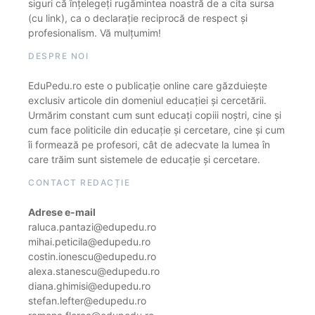
siguri că înțelegeți rugămintea noastră de a cita sursa
(cu link), ca o declarație reciprocă de respect și
profesionalism. Vă mulțumim!
DESPRE NOI
EduPedu.ro este o publicație online care găzduiește
exclusiv articole din domeniul educației și cercetării.
Urmărim constant cum sunt educați copiii noștri, cine și
cum face politicile din educație și cercetare, cine și cum
îi formează pe profesori, cât de adecvate la lumea în
care trăim sunt sistemele de educație și cercetare.
CONTACT REDACȚIE
Adrese e-mail
raluca.pantazi@edupedu.ro
mihai.peticila@edupedu.ro
costin.ionescu@edupedu.ro
alexa.stanescu@edupedu.ro
diana.ghimisi@edupedu.ro
stefan.lefter@edupedu.ro