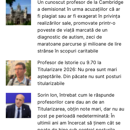
Un cunoscut profesor de la Cambridge
a demisionat în urma acuzațiilor că ar
fi plagiat sau ar fi exagerat în privința
realizărilor sale, promovate printr-o
poveste de viață marcată de un
diagnostic de autism, zeci de
maratoane parcurse și milioane de lire
strânse în scopuri caritabile
Profesor de Istorie cu 9.70 la
Titularizare 2026: Nu prea sunt mari
așteptările. Din păcate nu sunt posturi
titularizabile
Sorin Ion, întrebat cum le răspunde
profesorilor care dau an de an
Titularizarea, obțin note mari, dar nu au
post pe perioadă nedeterminată: În
ultimii ani am încercat să ținem cât se
poate de bine sub control posturile