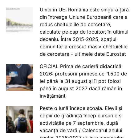
Unici în UE: România este singura țară
din întreaga Uniune Europeană care a
redus cheltuielile de cercetare,
calculate pe cap de locuitor, în ultimul
deceniu. Între 2015-2025, spațiul
comunitar a crescut masiv cheltuielile
de cercetare - ultimele date Eurostat
OFICIAL Prima de carieră didactică
2026: profesorii primesc cei 1.500 de
lei până la 31 august și îi pot folosi
până în august 2027 dacă rămân în
învățământ
Peste o lună începe școala. Elevii și
copiii de grădiniță încep cursurile și
activitățile pe 7 septembrie, după
vacanța de vară / Calendarul anului
școlar 2026-2027 și lista vacanțelor