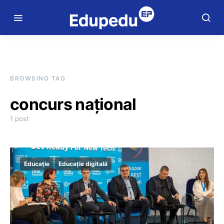
BROWSING TAG
concurs național
1 post
Educație
Educație digitală