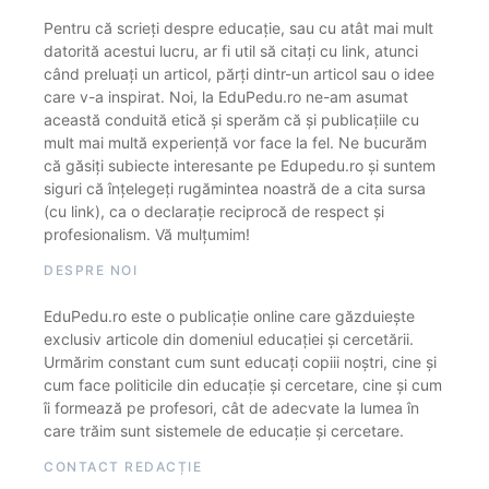
Pentru că scrieți despre educație, sau cu atât mai mult
datorită acestui lucru, ar fi util să citați cu link, atunci
când preluați un articol, părți dintr-un articol sau o idee
care v-a inspirat. Noi, la EduPedu.ro ne-am asumat
această conduită etică și sperăm că și publicațiile cu
mult mai multă experiență vor face la fel. Ne bucurăm
că găsiți subiecte interesante pe Edupedu.ro și suntem
siguri că înțelegeți rugămintea noastră de a cita sursa
(cu link), ca o declarație reciprocă de respect și
profesionalism. Vă mulțumim!
DESPRE NOI
EduPedu.ro este o publicație online care găzduiește
exclusiv articole din domeniul educației și cercetării.
Urmărim constant cum sunt educați copiii noștri, cine și
cum face politicile din educație și cercetare, cine și cum
îi formează pe profesori, cât de adecvate la lumea în
care trăim sunt sistemele de educație și cercetare.
CONTACT REDACȚIE