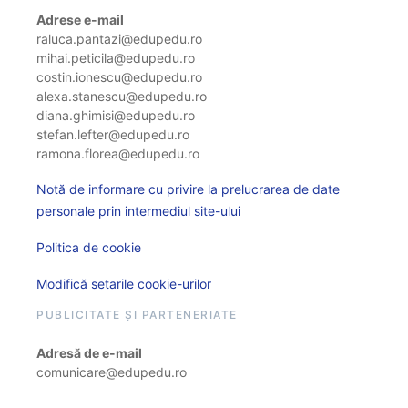
Adrese e-mail
raluca.pantazi@edupedu.ro
mihai.peticila@edupedu.ro
costin.ionescu@edupedu.ro
alexa.stanescu@edupedu.ro
diana.ghimisi@edupedu.ro
stefan.lefter@edupedu.ro
ramona.florea@edupedu.ro
Notă de informare cu privire la prelucrarea de date
personale prin intermediul site-ului
Politica de cookie
Modifică setarile cookie-urilor
PUBLICITATE ȘI PARTENERIATE
Adresă de e-mail
comunicare@edupedu.ro