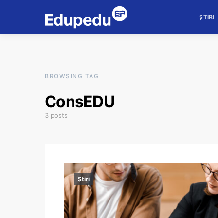
ȘTIRI
BROWSING TAG
ConsEDU
3 posts
Știri