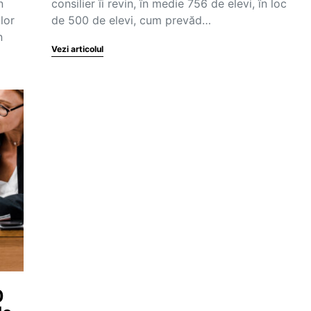
n
consilier îi revin, în medie 756 de elevi, în loc
lor
de 500 de elevi, cum prevăd…
n
Vezi articolul
0