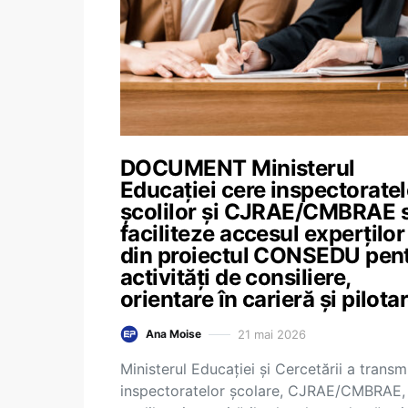
DOCUMENT Ministerul
Educației cere inspectoratel
școlilor și CJRAE/CMBRAE 
faciliteze accesul experților
din proiectul CONSEDU pen
activități de consiliere,
orientare în carieră și pilota
21 mai 2026
Ana Moise
Ministerul Educației și Cercetării a transm
inspectoratelor școlare, CJRAE/CMBRAE,