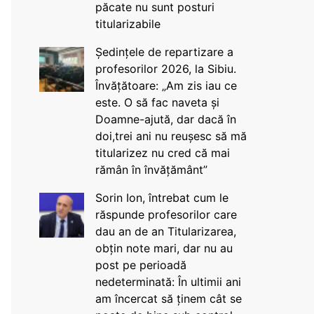
păcate nu sunt posturi
titularizabile
Ședințele de repartizare a
profesorilor 2026, la Sibiu.
Învățătoare: „Am zis iau ce
este. O să fac naveta și
Doamne-ajută, dar dacă în
doi,trei ani nu reușesc să mă
titularizez nu cred că mai
rămân în învățământ”
Sorin Ion, întrebat cum le
răspunde profesorilor care
dau an de an Titularizarea,
obțin note mari, dar nu au
post pe perioadă
nedeterminată: În ultimii ani
am încercat să ținem cât se