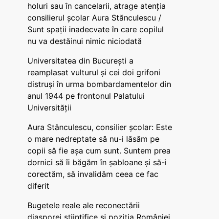
holuri sau în cancelarii, atrage atenția
consilierul școlar Aura Stănculescu /
Sunt spații inadecvate în care copilul
nu va destăinui nimic niciodată
Universitatea din București a
reamplasat vulturul și cei doi grifoni
distruși în urma bombardamentelor din
anul 1944 pe frontonul Palatului
Universității
Aura Stănculescu, consilier școlar: Este
o mare nedreptate să nu-i lăsăm pe
copii să fie așa cum sunt. Suntem prea
dornici să îi băgăm în șabloane și să-i
corectăm, să invalidăm ceea ce fac
diferit
Bugetele reale ale reconectării
diasporei științifice și poziția României