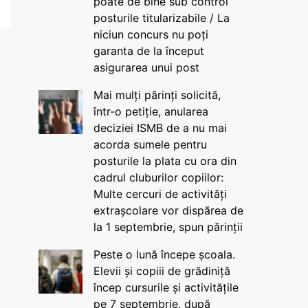
poate de bine sub control
posturile titularizabile / La
niciun concurs nu poți
garanta de la început
asigurarea unui post
Mai mulți părinți solicită,
într-o petiție, anularea
deciziei ISMB de a nu mai
acorda sumele pentru
posturile la plata cu ora din
cadrul cluburilor copiilor:
Multe cercuri de activități
extrașcolare vor dispărea de
la 1 septembrie, spun părinții
Peste o lună începe școala.
Elevii și copiii de grădiniță
încep cursurile și activitățile
pe 7 septembrie, după