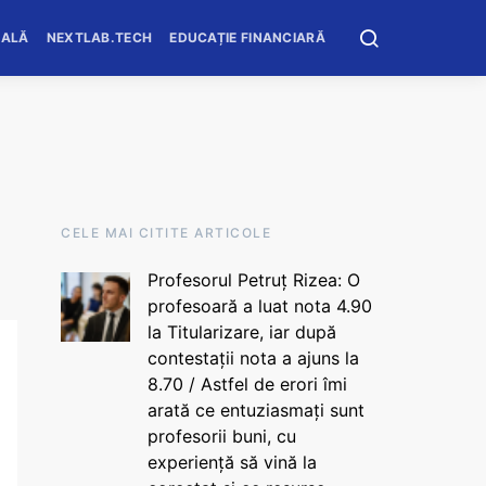
OALĂ
NEXTLAB.TECH
EDUCAȚIE FINANCIARĂ
CELE MAI CITITE ARTICOLE
Profesorul Petruț Rizea: O
profesoară a luat nota 4.90
la Titularizare, iar după
contestații nota a ajuns la
8.70 / Astfel de erori îmi
arată ce entuziasmați sunt
profesorii buni, cu
experiență să vină la