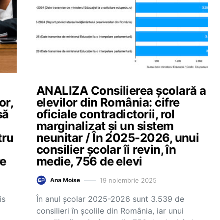
ANALIZA Consilierea școlară a
or,
elevilor din România: cifre
să
oficiale contradictorii, rol
marginalizat și un sistem
tru
neunitar / În 2025-2026, unui
consilier școlar îi revin, în
re
medie, 756 de elevi
19 noiembrie 2025
Ana Moise
is
În anul școlar 2025-2026 sunt 3.539 de
consilieri în școlile din România, iar unui