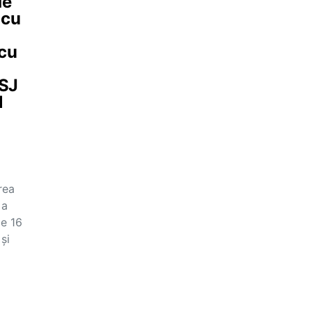
de
 cu
 cu
ISJ
1
rea
 a
pe 16
și