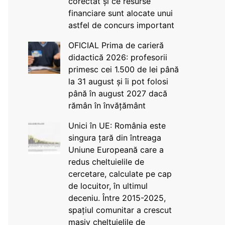
corectat și ce resurse
financiare sunt alocate unui
astfel de concurs important
OFICIAL Prima de carieră
didactică 2026: profesorii
primesc cei 1.500 de lei până
la 31 august și îi pot folosi
până în august 2027 dacă
rămân în învățământ
Unici în UE: România este
singura țară din întreaga
Uniune Europeană care a
redus cheltuielile de
cercetare, calculate pe cap
de locuitor, în ultimul
deceniu. Între 2015-2025,
spațiul comunitar a crescut
masiv cheltuielile de