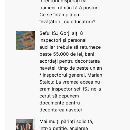
directorii disperați că
oamenii rămân fără posturi.
Ce se întâmplă cu
învățătorii, cu educatorii?
Șeful ISJ Gorj, alți 8
inspectori și personal
auxiliar trebuie să returneze
peste 55.000 de lei, bani
acordați pentru decontarea
navetei, timp de peste un an
/ Inspectorul general, Marian
Staicu: La vremea aceea nu
eram inspector șef. ISJ ne-a
cerut să depunem
documente pentru
decontarea navetei
Mai mulți părinți solicită,
într-o petiție, anularea