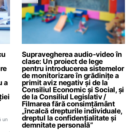
cu
Supravegherea audio-video în
clase: Un proiect de lege
are
pentru introducerea sistemelor
de monitorizare în grădinițe a
u a
primit aviz negativ și de la
Consiliul Economic și Social, și
iei
de la Consiliul Legislativ /
Filmarea fără consimțământ
„încalcă drepturile individuale,
dreptul la confidențialitate și
ă un
demnitate personală”