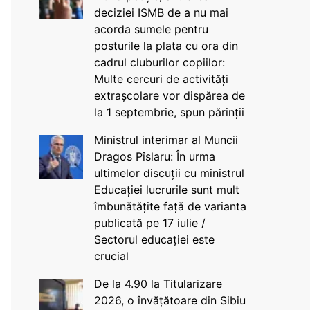
deciziei ISMB de a nu mai
acorda sumele pentru
posturile la plata cu ora din
cadrul cluburilor copiilor:
Multe cercuri de activități
extrașcolare vor dispărea de
la 1 septembrie, spun părinții
Ministrul interimar al Muncii
Dragos Pîslaru: În urma
ultimelor discuții cu ministrul
Educației lucrurile sunt mult
îmbunătățite față de varianta
publicată pe 17 iulie /
Sectorul educației este
crucial
De la 4.90 la Titularizare
2026, o învățătoare din Sibiu