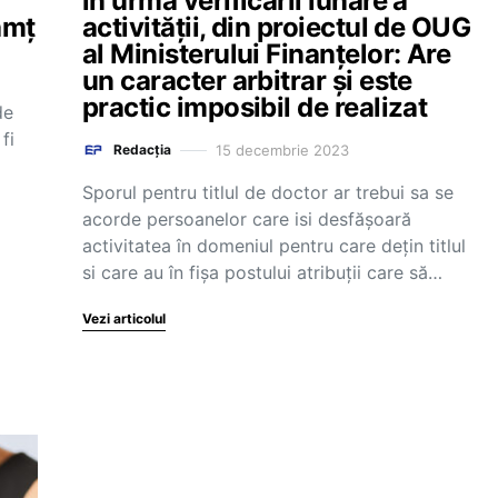
în urma verificării lunare a
amț
activității, din proiectul de OUG
al Ministerului Finanțelor: Are
un caracter arbitrar şi este
practic imposibil de realizat
de
fi
15 decembrie 2023
Redacția
Sporul pentru titlul de doctor ar trebui sa se
acorde persoanelor care isi desfăşoară
activitatea în domeniul pentru care deţin titlul
si care au în fișa postului atribuții care să…
Vezi articolul