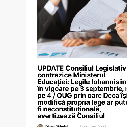
UPDATE Consiliul Legislativ
contrazice Ministerul
Educației: Legile Iohannis in
în vigoare pe 3 septembrie, 
pe 4 / OUG prin care Deca îș
modifică propria lege ar put
fi neconstituțională,
avertizează Consiliul
31 august 2023
Diana Ghimiși