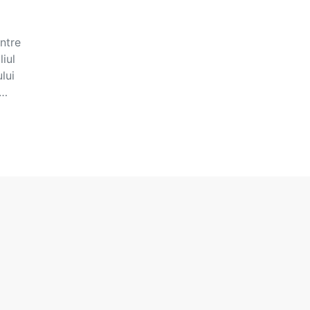
intre
liul
lui
,…