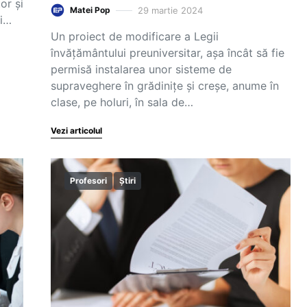
or și
29 martie 2024
Matei Pop
ii…
Un proiect de modificare a Legii
învățământului preuniversitar, așa încât să fie
permisă instalarea unor sisteme de
supraveghere în grădinițe și creșe, anume în
clase, pe holuri, în sala de…
Vezi articolul
Profesori
Știri