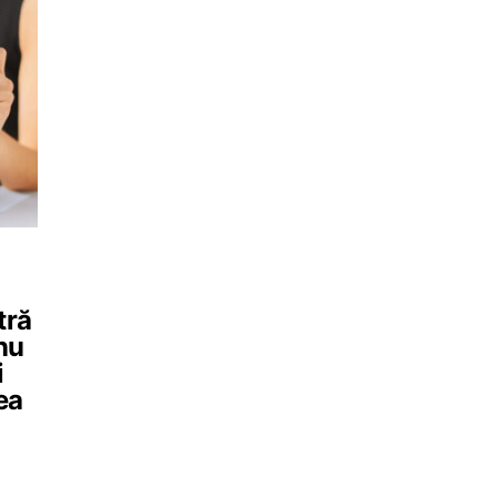
tră
nu
i
ea