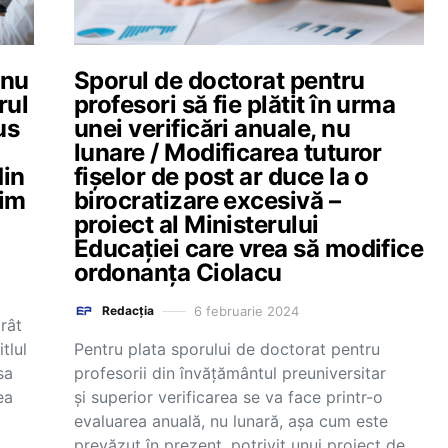
 nu
Sporul de doctorat pentru
rul
profesori să fie plătit în urma
us
unei verificări anuale, nu
lunare / Modificarea tuturor
din
fișelor de post ar duce la o
gim
birocratizare excesivă –
proiect al Ministerului
Educației care vrea să modifice
ordonanța Ciolacu
6 februarie 2024
Redacția
rât
tlul
Pentru plata sporului de doctorat pentru
sa
profesorii din învățământul preuniversitar
ea
și superior verificarea se va face printr-o
evaluarea anuală, nu lunară, așa cum este
prevăzut în prezent, potrivit unui proiect de…