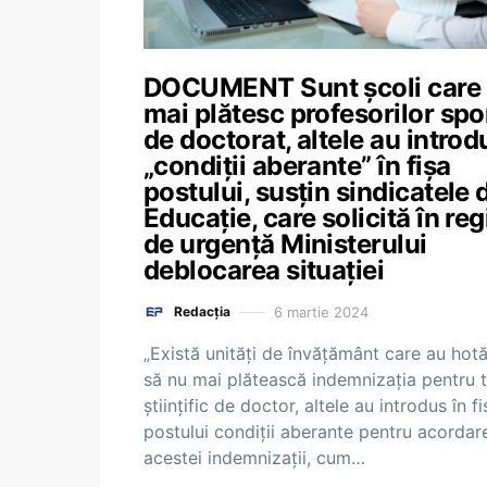
DOCUMENT Sunt școli care
mai plătesc profesorilor spo
de doctorat, altele au introd
„condiții aberante” în fișa
postului, susțin sindicatele 
Educație, care solicită în re
de urgență Ministerului
deblocarea situației
6 martie 2024
Redacția
„Există unități de învăţământ care au hotă
să nu mai plătească indemnizația pentru ti
științific de doctor, altele au introdus în fi
postului condiții aberante pentru acordar
acestei indemnizații, cum…