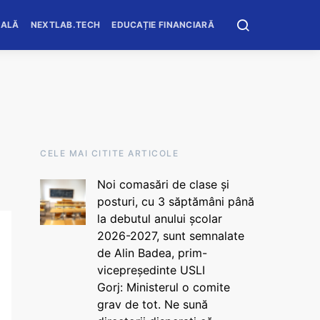
OALĂ
NEXTLAB.TECH
EDUCAȚIE FINANCIARĂ
CELE MAI CITITE ARTICOLE
Noi comasări de clase și
posturi, cu 3 săptămâni până
la debutul anului școlar
2026-2027, sunt semnalate
de Alin Badea, prim-
vicepreședinte USLI
Gorj: Ministerul o comite
grav de tot. Ne sună