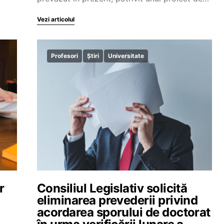
Vezi articolul
Profesori
Știri
Universitate
r
Consiliul Legislativ solicită
eliminarea prevederii privind
acordarea sporului de doctorat