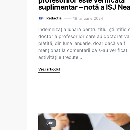
profesorilor este verificată
suplimentar – notă a ISJ Ne
19 ianuarie 2024
Redacția
Indemnizația lunară pentru titlul științific 
doctor a profesorilor care au doctorat va 
plătită, din luna ianuarie, doar dacă va fi
menționat la comentarii că s-au verificat
activitățile trecute…
Vezi articolul
Știri