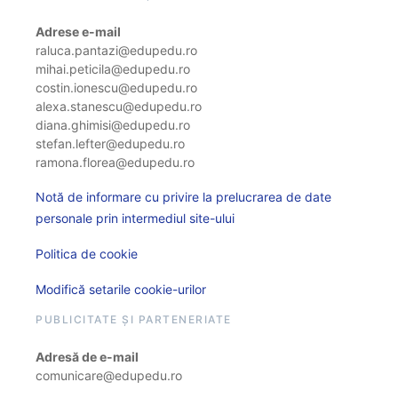
Adrese e-mail
raluca.pantazi@edupedu.ro
mihai.peticila@edupedu.ro
costin.ionescu@edupedu.ro
alexa.stanescu@edupedu.ro
diana.ghimisi@edupedu.ro
stefan.lefter@edupedu.ro
ramona.florea@edupedu.ro
Notă de informare cu privire la prelucrarea de date
personale prin intermediul site-ului
Politica de cookie
Modifică setarile cookie-urilor
PUBLICITATE ȘI PARTENERIATE
Adresă de e-mail
comunicare@edupedu.ro