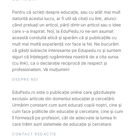
Pentru că scrieți despre educație, sau cu atât mai mult
datorită acestui lucru, ar fi util să citați cu link, atunci
când preluați un articol, părți dintr-un articol sau o idee
care v-a inspirat. Noi, la EduPedu.ro ne-am asumat
această conduită etică și sperăm că și publicațiile cu
mult mai multă experiență vor face la fel. Ne bucurăm
că găsiți subiecte interesante pe Edupedu.ro și suntem
siguri că înțelegeți rugămintea noastră de a cita sursa
(cu link), ca o declarație reciprocă de respect și
profesionalism. Vă mulțumim!
DESPRE NOI
EduPedu.ro este o publicație online care găzduiește
exclusiv articole din domeniul educației și cercetării.
Urmărim constant cum sunt educați copiii noștri, cine și
cum face politicile din educație și cercetare, cine și cum
îi formează pe profesori, cât de adecvate la lumea în
care trăim sunt sistemele de educație și cercetare.
CONTACT REDACȚIE