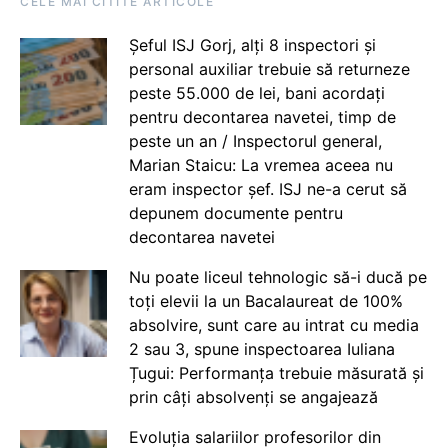
CELE MAI CITITE ARTICOLE
Șeful ISJ Gorj, alți 8 inspectori și
personal auxiliar trebuie să returneze
peste 55.000 de lei, bani acordați
pentru decontarea navetei, timp de
peste un an / Inspectorul general,
Marian Staicu: La vremea aceea nu
eram inspector șef. ISJ ne-a cerut să
depunem documente pentru
decontarea navetei
Nu poate liceul tehnologic să-i ducă pe
toți elevii la un Bacalaureat de 100%
absolvire, sunt care au intrat cu media
2 sau 3, spune inspectoarea Iuliana
Țugui: Performanța trebuie măsurată și
prin câți absolvenți se angajează
Evoluția salariilor profesorilor din