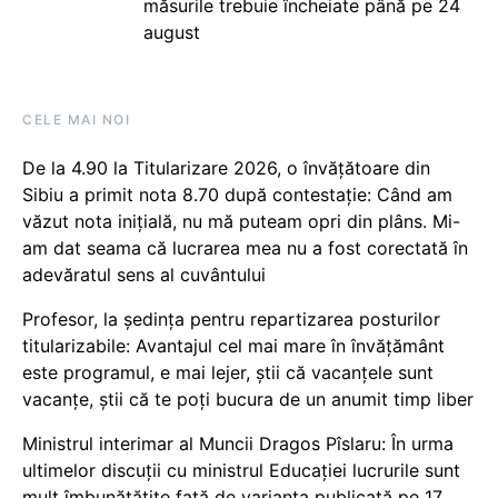
măsurile trebuie încheiate până pe 24
august
CELE MAI NOI
De la 4.90 la Titularizare 2026, o învățătoare din
Sibiu a primit nota 8.70 după contestație: Când am
văzut nota inițială, nu mă puteam opri din plâns. Mi-
am dat seama că lucrarea mea nu a fost corectată în
adevăratul sens al cuvântului
Profesor, la ședința pentru repartizarea posturilor
titularizabile: Avantajul cel mai mare în învățământ
este programul, e mai lejer, știi că vacanțele sunt
vacanţe, știi că te poți bucura de un anumit timp liber
Ministrul interimar al Muncii Dragos Pîslaru: În urma
ultimelor discuții cu ministrul Educației lucrurile sunt
mult îmbunătățite față de varianta publicată pe 17