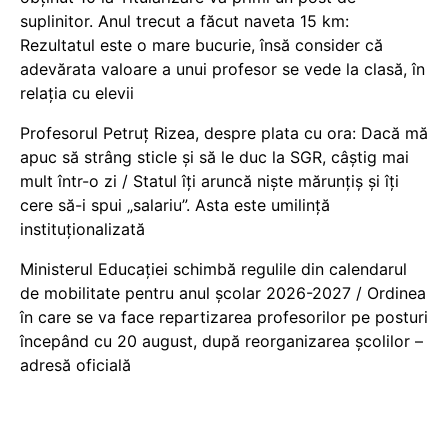
suplinitor. Anul trecut a făcut naveta 15 km:
Rezultatul este o mare bucurie, însă consider că
adevărata valoare a unui profesor se vede la clasă, în
relația cu elevii
Profesorul Petruț Rizea, despre plata cu ora: Dacă mă
apuc să strâng sticle și să le duc la SGR, câștig mai
mult într-o zi / Statul îți aruncă niște mărunțiș și îți
cere să-i spui „salariu”. Asta este umilință
instituționalizată
Ministerul Educației schimbă regulile din calendarul
de mobilitate pentru anul școlar 2026-2027 / Ordinea
în care se va face repartizarea profesorilor pe posturi
începând cu 20 august, după reorganizarea școlilor –
adresă oficială