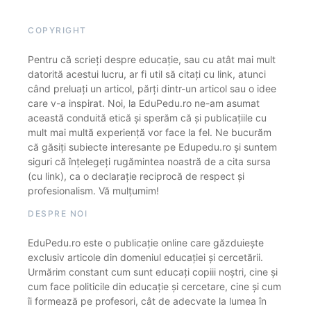
COPYRIGHT
Pentru că scrieți despre educație, sau cu atât mai mult
datorită acestui lucru, ar fi util să citați cu link, atunci
când preluați un articol, părți dintr-un articol sau o idee
care v-a inspirat. Noi, la EduPedu.ro ne-am asumat
această conduită etică și sperăm că și publicațiile cu
mult mai multă experiență vor face la fel. Ne bucurăm
că găsiți subiecte interesante pe Edupedu.ro și suntem
siguri că înțelegeți rugămintea noastră de a cita sursa
(cu link), ca o declarație reciprocă de respect și
profesionalism. Vă mulțumim!
DESPRE NOI
EduPedu.ro este o publicație online care găzduiește
exclusiv articole din domeniul educației și cercetării.
Urmărim constant cum sunt educați copiii noștri, cine și
cum face politicile din educație și cercetare, cine și cum
îi formează pe profesori, cât de adecvate la lumea în