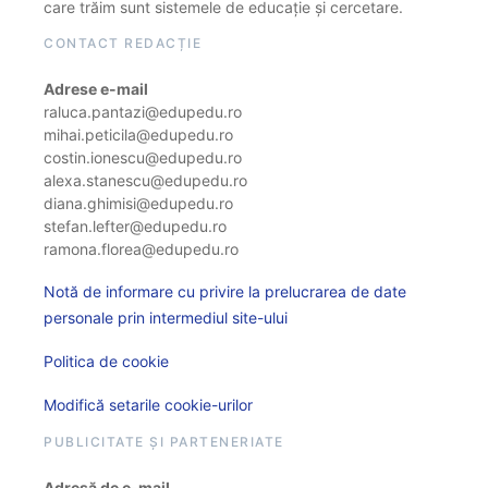
care trăim sunt sistemele de educație și cercetare.
CONTACT REDACȚIE
Adrese e-mail
raluca.pantazi@edupedu.ro
mihai.peticila@edupedu.ro
costin.ionescu@edupedu.ro
alexa.stanescu@edupedu.ro
diana.ghimisi@edupedu.ro
stefan.lefter@edupedu.ro
ramona.florea@edupedu.ro
Notă de informare cu privire la prelucrarea de date
personale prin intermediul site-ului
Politica de cookie
Modifică setarile cookie-urilor
PUBLICITATE ȘI PARTENERIATE
Adresă de e-mail