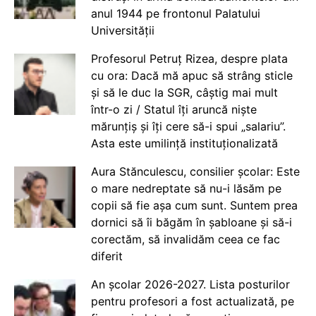
anul 1944 pe frontonul Palatului
Universității
Profesorul Petruț Rizea, despre plata
cu ora: Dacă mă apuc să strâng sticle
și să le duc la SGR, câștig mai mult
într-o zi / Statul îți aruncă niște
mărunțiș și îți cere să-i spui „salariu”.
Asta este umilință instituționalizată
Aura Stănculescu, consilier școlar: Este
o mare nedreptate să nu-i lăsăm pe
copii să fie așa cum sunt. Suntem prea
dornici să îi băgăm în șabloane și să-i
corectăm, să invalidăm ceea ce fac
diferit
An școlar 2026-2027. Lista posturilor
pentru profesori a fost actualizată, pe