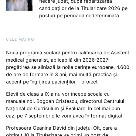
fiecare județ, după repartizarea
candidaților de la Titularizare 2026 pe
posturi pe perioadă nedeterminată
CELE MAI NOI
Noua programă școlară pentru calificarea de Asistent
medical generalist, aplicabilă din 2026-2027:
pregătirea se aliniază la noile cerințe europene, 4.600
de ore de formare în 3 ani, mai multă practică și
accent pe îngrijirea pacienților – proiect
Elevii de clasa a IX-a nu vor începe școala cu
manuale noi. Bogdan Cristescu, directorul Centrului
Național de Curriculum și Evaluare: În cel mai bun
caz, pe 7 septembrie le vom avea în format digital
Profesoara Geanina David din județul Olt, care a
obținut 10 la Titularizare va primi un post de