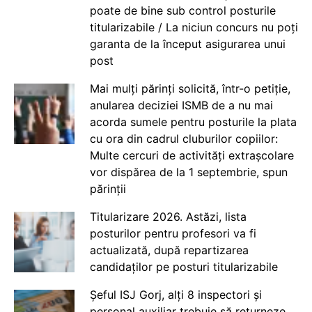
poate de bine sub control posturile
titularizabile / La niciun concurs nu poți
garanta de la început asigurarea unui
post
Mai mulți părinți solicită, într-o petiție,
anularea deciziei ISMB de a nu mai
acorda sumele pentru posturile la plata
cu ora din cadrul cluburilor copiilor:
Multe cercuri de activități extrașcolare
vor dispărea de la 1 septembrie, spun
părinții
Titularizare 2026. Astăzi, lista
posturilor pentru profesori va fi
actualizată, după repartizarea
candidaților pe posturi titularizabile
Șeful ISJ Gorj, alți 8 inspectori și
personal auxiliar trebuie să returneze