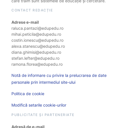
care trăim sunt sistemele de educație și cercetare.
CONTACT REDACȚIE
Adrese e-mail
raluca.pantazi@edupedu.ro
mihai.peticila@edupedu.ro
costin.ionescu@edupedu.ro
alexa.stanescu@edupedu.ro
diana.ghimisi@edupedu.ro
stefan.lefter@edupedu.ro
ramona.florea@edupedu.ro
Notă de informare cu privire la prelucrarea de date
personale prin intermediul site-ului
Politica de cookie
Modifică setarile cookie-urilor
PUBLICITATE ȘI PARTENERIATE
Adresă de e-mail