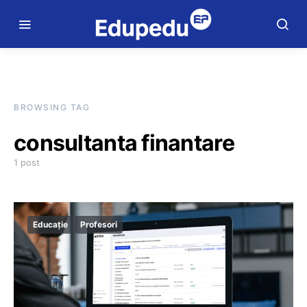
BROWSING TAG
consultanta finantare
1 post
Educație
Profesori