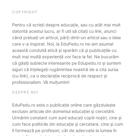
COPYRIGHT
Pentru că scrieți despre educație, sau cu atât mai mult
datorită acestui lucru, ar fi util să citați cu link, atunci
când preluați un articol, părți dintr-un articol sau o idee
care v-a inspirat. Noi, la EduPedu.ro ne-am asumat
această conduită etică și sperăm că și publicațiile cu
mult mai multă experiență vor face la fel. Ne bucurăm
că găsiți subiecte interesante pe Edupedu.ro și suntem
siguri că înțelegeți rugămintea noastră de a cita sursa
(cu link), ca o declarație reciprocă de respect și
profesionalism. Vă mulțumim!
DESPRE NOI
EduPedu.ro este o publicație online care găzduiește
exclusiv articole din domeniul educației și cercetării.
Urmărim constant cum sunt educați copiii noștri, cine și
cum face politicile din educație și cercetare, cine și cum
îi formează pe profesori, cât de adecvate la lumea în