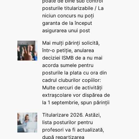
poate de bine sub control
posturile titularizabile / La
niciun concurs nu poți
garanta de la început
asigurarea unui post
Mai mulți părinți solicită,
într-o petiție, anularea
deciziei ISMB de a nu mai
acorda sumele pentru
posturile la plata cu ora din
cadrul cluburilor copiilor:
Multe cercuri de activități
extrașcolare vor dispărea de
la 1 septembrie, spun părinții
Titularizare 2026. Astăzi,
lista posturilor pentru
profesori va fi actualizată,
după repartizarea