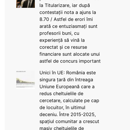
la Titularizare, iar după
contestații nota a ajuns la
8.70 / Astfel de erori îmi
arată ce entuziasmați sunt
profesorii buni, cu
experiență să vină la
corectat și ce resurse
financiare sunt alocate unui
astfel de concurs important
Unici în UE: România este
singura țară din întreaga
Uniune Europeană care a
redus cheltuielile de
cercetare, calculate pe cap
de locuitor, în ultimul
deceniu. Între 2015-2025,
spațiul comunitar a crescut
masiv cheltuielile de