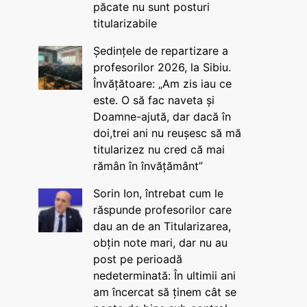
păcate nu sunt posturi
titularizabile
Ședințele de repartizare a
profesorilor 2026, la Sibiu.
Învățătoare: „Am zis iau ce
este. O să fac naveta și
Doamne-ajută, dar dacă în
doi,trei ani nu reușesc să mă
titularizez nu cred că mai
rămân în învățământ”
Sorin Ion, întrebat cum le
răspunde profesorilor care
dau an de an Titularizarea,
obțin note mari, dar nu au
post pe perioadă
nedeterminată: În ultimii ani
am încercat să ținem cât se