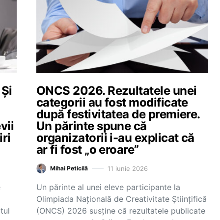
 Și
ONCS 2026. Rezultatele unei
categorii au fost modificate
l
după festivitatea de premiere.
vii
Un părinte spune că
iri
organizatorii i-au explicat că
ar fi fost „o eroare”
11 iunie 2026
Mihai Peticilă
e
Un părinte al unei eleve participante la
Olimpiada Națională de Creativitate Științifică
tul
(ONCS) 2026 susține că rezultatele publicate