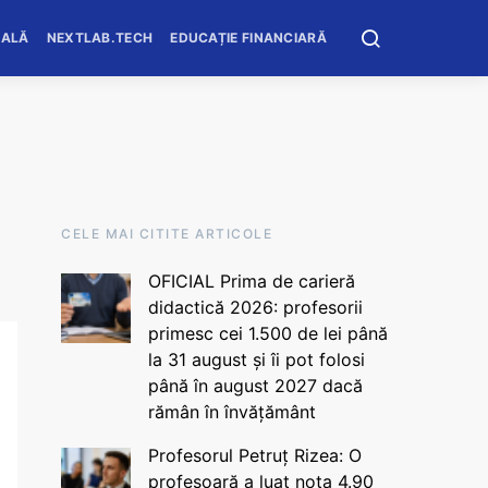
OALĂ
NEXTLAB.TECH
EDUCAȚIE FINANCIARĂ
CELE MAI CITITE ARTICOLE
OFICIAL Prima de carieră
didactică 2026: profesorii
primesc cei 1.500 de lei până
la 31 august și îi pot folosi
până în august 2027 dacă
rămân în învățământ
Profesorul Petruț Rizea: O
profesoară a luat nota 4.90