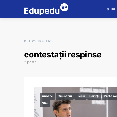
ȘTIRI
BROWSING TAG
contestații respinse
2 posts
Analize
Gimnaziu
Liceu
Părinți
Profesor
Știri