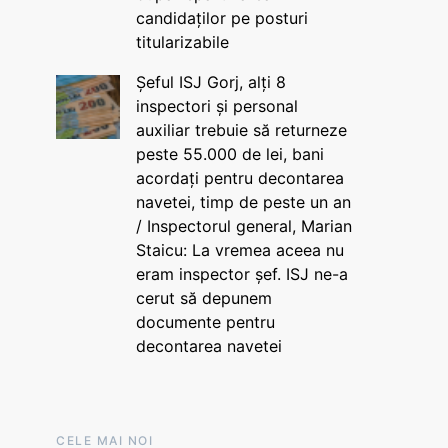
candidaților pe posturi
titularizabile
Șeful ISJ Gorj, alți 8
inspectori și personal
auxiliar trebuie să returneze
peste 55.000 de lei, bani
acordați pentru decontarea
navetei, timp de peste un an
/ Inspectorul general, Marian
Staicu: La vremea aceea nu
eram inspector șef. ISJ ne-a
cerut să depunem
documente pentru
decontarea navetei
CELE MAI NOI