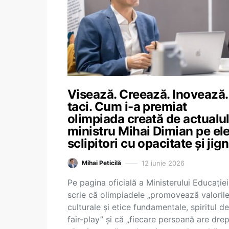
Visează. Creează. Inovează.
taci. Cum i-a premiat
olimpiada creată de actualu
ministru Mihai Dimian pe ele
sclipitori cu opacitate și jign
12 iunie 2026
Mihai Peticilă
Pe pagina oficială a Ministerului Educației
scrie că olimpiadele „promovează valoril
culturale și etice fundamentale, spiritul de
fair-play” și că „fiecare persoană are drep