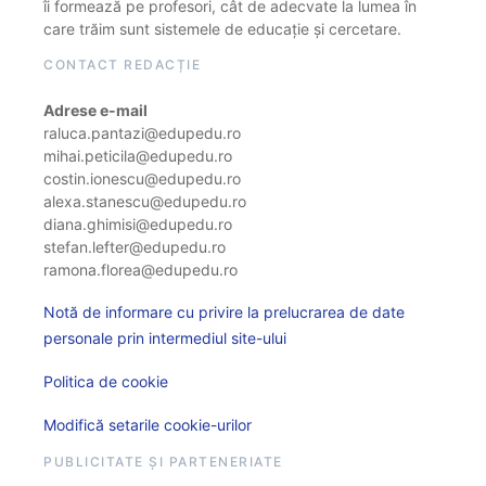
îi formează pe profesori, cât de adecvate la lumea în
care trăim sunt sistemele de educație și cercetare.
CONTACT REDACȚIE
Adrese e-mail
raluca.pantazi@edupedu.ro
mihai.peticila@edupedu.ro
costin.ionescu@edupedu.ro
alexa.stanescu@edupedu.ro
diana.ghimisi@edupedu.ro
stefan.lefter@edupedu.ro
ramona.florea@edupedu.ro
Notă de informare cu privire la prelucrarea de date
personale prin intermediul site-ului
Politica de cookie
Modifică setarile cookie-urilor
PUBLICITATE ȘI PARTENERIATE