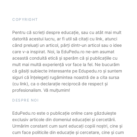
COPYRIGHT
Pentru că scrieți despre educație, sau cu atât mai mult
datorită acestui lucru, ar fi util să citați cu link, atunci
când preluați un articol, părți dintr-un articol sau o idee
care v-a inspirat. Noi, la EduPedu.ro ne-am asumat
această conduită etică și sperăm că și publicațiile cu
mult mai multă experiență vor face la fel. Ne bucurăm
că găsiți subiecte interesante pe Edupedu.ro și suntem
siguri că înțelegeți rugămintea noastră de a cita sursa
(cu link), ca o declarație reciprocă de respect și
profesionalism. Vă mulțumim!
DESPRE NOI
EduPedu.ro este o publicație online care găzduiește
exclusiv articole din domeniul educației și cercetării.
Urmărim constant cum sunt educați copiii noștri, cine și
cum face politicile din educație și cercetare, cine și cum