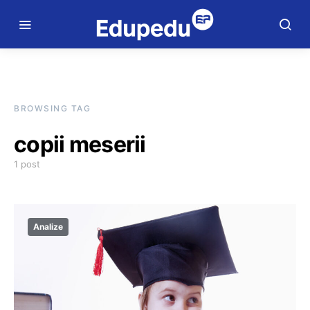
BROWSING TAG
copii meserii
1 post
Analize