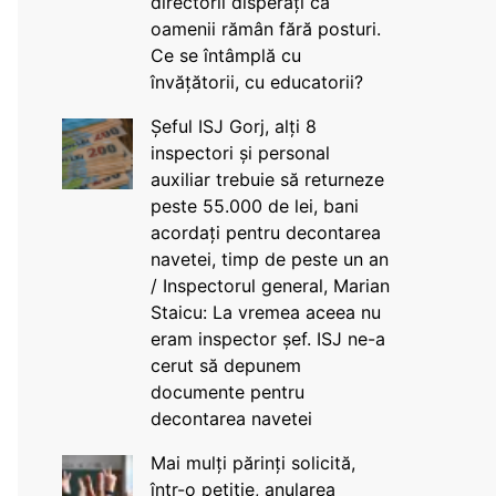
directorii disperați că
oamenii rămân fără posturi.
Ce se întâmplă cu
învățătorii, cu educatorii?
Șeful ISJ Gorj, alți 8
inspectori și personal
auxiliar trebuie să returneze
peste 55.000 de lei, bani
acordați pentru decontarea
navetei, timp de peste un an
/ Inspectorul general, Marian
Staicu: La vremea aceea nu
eram inspector șef. ISJ ne-a
cerut să depunem
documente pentru
decontarea navetei
Mai mulți părinți solicită,
într-o petiție, anularea