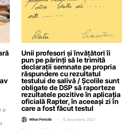
ară
Unii profesori și învățători îi
pun pe părinți să le trimită
declarații semnate pe propria
i
răspundere cu rezultatul
nav
testului de salivă / Școlile sunt
ă
obligate de DSP să raporteze
rezultatele pozitive în aplicația
oficială Rapter, în aceeași zi în
care a fost făcut testul
 și
6 decembrie 2021
Mihai Peticilă
st