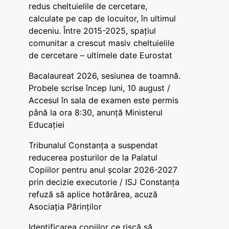
redus cheltuielile de cercetare,
calculate pe cap de locuitor, în ultimul
deceniu. Între 2015-2025, spațiul
comunitar a crescut masiv cheltuielile
de cercetare – ultimele date Eurostat
Bacalaureat 2026, sesiunea de toamnă.
Probele scrise încep luni, 10 august /
Accesul în sala de examen este permis
până la ora 8:30, anunță Ministerul
Educației
Tribunalul Constanța a suspendat
reducerea posturilor de la Palatul
Copiilor pentru anul școlar 2026-2027
prin decizie executorie / ISJ Constanța
refuză să aplice hotărârea, acuză
Asociația Părinților
Identificarea copiilor ce riscă să