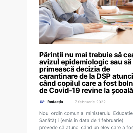
Părinții nu mai trebuie să ce
avizul epidemiologic sau să
primească decizia de
carantinare de la DSP atunc
când copilul care a fost bol
de Covid-19 revine la școal
7 februarie 2022
Redacția
Noul ordin comun al ministerului Educației
Sănătății (emis în data de 1 februarie)
prevede că atunci când un elev care a fo