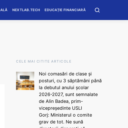
OALĂ
NEXTLAB.TECH
EDUCAȚIE FINANCIARĂ
CELE MAI CITITE ARTICOLE
Noi comasări de clase și
posturi, cu 3 săptămâni până
la debutul anului școlar
2026-2027, sunt semnalate
de Alin Badea, prim-
vicepreședinte USLI
Gorj: Ministerul o comite
grav de tot. Ne sună