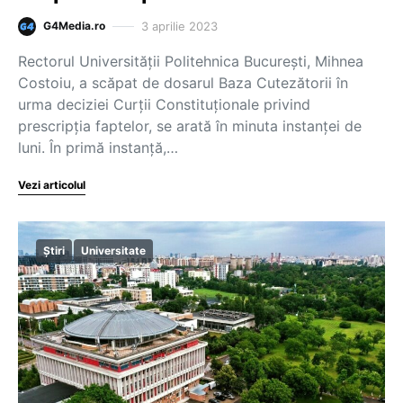
3 aprilie 2023
G4Media.ro
Rectorul Universității Politehnica București, Mihnea
Costoiu, a scăpat de dosarul Baza Cutezătorii în
urma deciziei Curții Constituționale privind
prescripția faptelor, se arată în minuta instanței de
luni. În primă instanță,…
Vezi articolul
Știri
Universitate