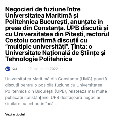
Negocieri de fuziune între
Universitatea Maritimă și
Politehnica București, anunțate în
presa din Constanța. UPB discută și
cu Universitatea din Pitești, rectorul
Costoiu confirmă discuții cu
“multiple universități”. Ținta: o
Universitate Națională de Științe și
Tehnologie Politehnica
10 noiembrie 2022
C.I.
Universitatea Maritimă din Constanța (UMC) poartă
discuții pentru o posibilă fuziune cu Universitatea
Politehnica din București (UPB), relatează mai multe
publicații constănțene. UPB desfășoară negocieri
similare cu cel puțin încă…
Vezi articolul