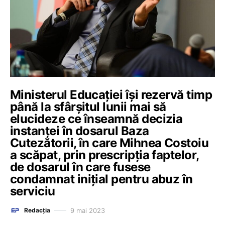
Ministerul Educației își rezervă timp
până la sfârșitul lunii mai să
elucideze ce înseamnă decizia
instanței în dosarul Baza
Cutezătorii, în care Mihnea Costoiu
a scăpat, prin prescripția faptelor,
de dosarul în care fusese
condamnat inițial pentru abuz în
serviciu
9 mai 2023
Redacția