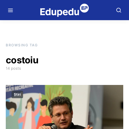
BROWSING TAG
costoiu
14 posts
Știri