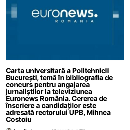
Carta universitară a Politehnicii
București, temă în bibliografia de
concurs pentru angajarea
jurnaliștilor la televiziunea
Euronews România. Cererea de
înscriere a candidaților este
adresată rectorului UPB, Mihnea
Costoiu