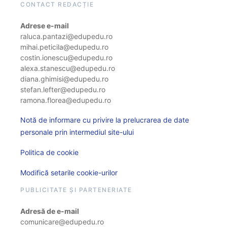
CONTACT REDACȚIE
Adrese e-mail
raluca.pantazi@edupedu.ro
mihai.peticila@edupedu.ro
costin.ionescu@edupedu.ro
alexa.stanescu@edupedu.ro
diana.ghimisi@edupedu.ro
stefan.lefter@edupedu.ro
ramona.florea@edupedu.ro
Notă de informare cu privire la prelucrarea de date
personale prin intermediul site-ului
Politica de cookie
Modifică setarile cookie-urilor
PUBLICITATE ȘI PARTENERIATE
Adresă de e-mail
comunicare@edupedu.ro