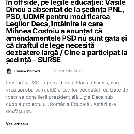
în offside, pe legile educației: Vasile
Dîncu a absentat de la ședința PNL,
PSD, UDMR pentru modificarea
Legilor Deca, întâlnire la care
Mihnea Costoiu a anunțat că
amendamentele PSD nu sunt gata și
că draftul de lege necesită
dezbatere largă / Cine a participat la
ședință – SURSE
27 ianuarie 2023
Raluca Pantazi
Lovitură a PSD la președintele Klaus Iohannis, care
vrea aprobarea rapidă a Legilor educației realizate de
fosta sa consilieră prezidențială Ligia Deca sub
cupola proiectului „România Educată”. Astăzi s-a
desfășurat…
Vezi articolul