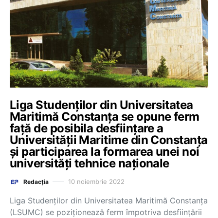
Liga Studenților din Universitatea
Maritimă Constanța se opune ferm
față de posibila desființare a
Universității Maritime din Constanța
și participarea la formarea unei noi
universități tehnice naționale
10 noiembrie 2022
Redacția
Liga Studenților din Universitatea Maritimă Constanța
(LSUMC) se poziționează ferm împotriva desființării