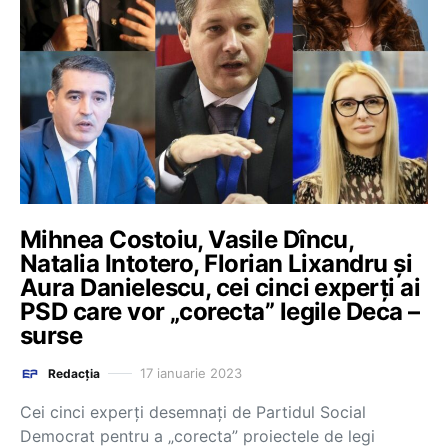
Mihnea Costoiu, Vasile Dîncu,
Natalia Intotero, Florian Lixandru și
Aura Danielescu, cei cinci experți ai
PSD care vor „corecta” legile Deca –
surse
17 ianuarie 2023
Redacția
Cei cinci experți desemnați de Partidul Social
Democrat pentru a „corecta” proiectele de legi