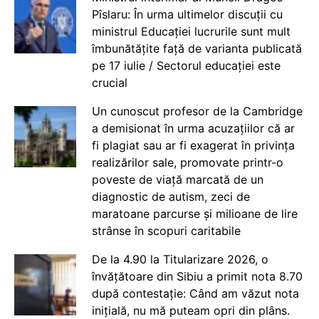
Pîslaru: În urma ultimelor discuții cu
ministrul Educației lucrurile sunt mult
îmbunătățite față de varianta publicată
pe 17 iulie / Sectorul educației este
crucial
Un cunoscut profesor de la Cambridge
a demisionat în urma acuzațiilor că ar
fi plagiat sau ar fi exagerat în privința
realizărilor sale, promovate printr-o
poveste de viață marcată de un
diagnostic de autism, zeci de
maratoane parcurse și milioane de lire
strânse în scopuri caritabile
De la 4.90 la Titularizare 2026, o
învățătoare din Sibiu a primit nota 8.70
după contestație: Când am văzut nota
inițială, nu mă puteam opri din plâns.