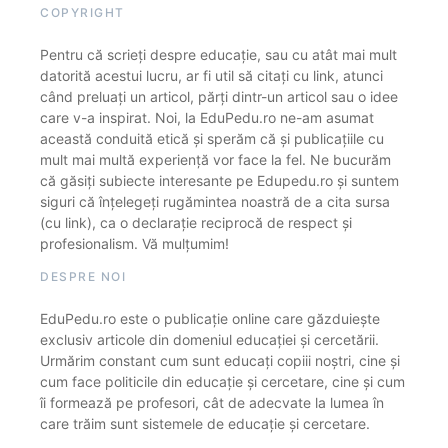
COPYRIGHT
Pentru că scrieți despre educație, sau cu atât mai mult
datorită acestui lucru, ar fi util să citați cu link, atunci
când preluați un articol, părți dintr-un articol sau o idee
care v-a inspirat. Noi, la EduPedu.ro ne-am asumat
această conduită etică și sperăm că și publicațiile cu
mult mai multă experiență vor face la fel. Ne bucurăm
că găsiți subiecte interesante pe Edupedu.ro și suntem
siguri că înțelegeți rugămintea noastră de a cita sursa
(cu link), ca o declarație reciprocă de respect și
profesionalism. Vă mulțumim!
DESPRE NOI
EduPedu.ro este o publicație online care găzduiește
exclusiv articole din domeniul educației și cercetării.
Urmărim constant cum sunt educați copiii noștri, cine și
cum face politicile din educație și cercetare, cine și cum
îi formează pe profesori, cât de adecvate la lumea în
care trăim sunt sistemele de educație și cercetare.