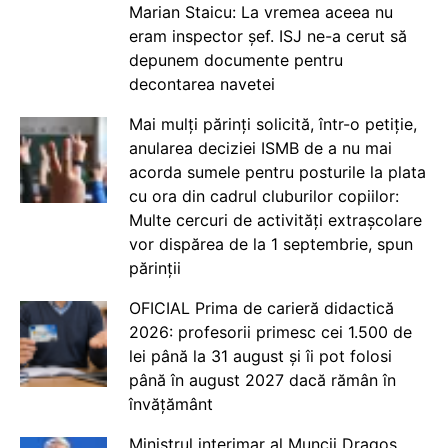
Marian Staicu: La vremea aceea nu
eram inspector șef. ISJ ne-a cerut să
depunem documente pentru
decontarea navetei
Mai mulți părinți solicită, într-o petiție,
anularea deciziei ISMB de a nu mai
acorda sumele pentru posturile la plata
cu ora din cadrul cluburilor copiilor:
Multe cercuri de activități extrașcolare
vor dispărea de la 1 septembrie, spun
părinții
OFICIAL Prima de carieră didactică
2026: profesorii primesc cei 1.500 de
lei până la 31 august și îi pot folosi
până în august 2027 dacă rămân în
învățământ
Ministrul interimar al Muncii Dragos