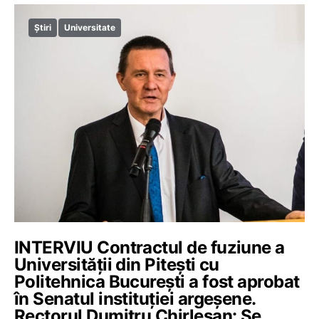
Știri
Universitate
INTERVIU Contractul de fuziune a
Universității din Pitești cu
Politehnica București a fost aprobat
în Senatul instituției argeșene.
Rectorul Dumitru Chirleșan: Se