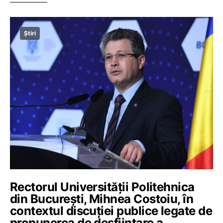
Știri
Rectorul Universităţii Politehnica
din Bucureşti, Mihnea Costoiu, în
contextul discuției publice legate de
propunerea de desființare a