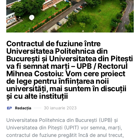
Contractul de fuziune între
Universitatea Politehnica din
București și Universitatea din Pitești
va fi semnat marți – UPB / Rectorul
Mihnea Costoiu: Vom cere proiect
de lege pentru înființarea noii
universități, mai suntem în discuții
și cu alte instituții
30 ianuarie 2023
Redacția
Universitatea Politehnica din București (UPB) și
Universitatea din Pitești (UPIT) vor semna, marți,
contractul de fuziune pregătit încă de anul trecut,