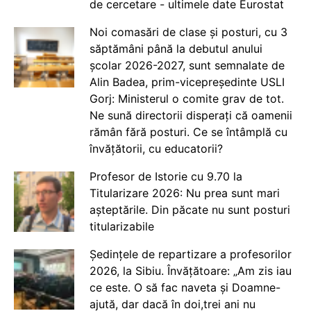
de cercetare - ultimele date Eurostat
Noi comasări de clase și posturi, cu 3
săptămâni până la debutul anului
școlar 2026-2027, sunt semnalate de
Alin Badea, prim-vicepreședinte USLI
Gorj: Ministerul o comite grav de tot.
Ne sună directorii disperați că oamenii
rămân fără posturi. Ce se întâmplă cu
învățătorii, cu educatorii?
Profesor de Istorie cu 9.70 la
Titularizare 2026: Nu prea sunt mari
așteptările. Din păcate nu sunt posturi
titularizabile
Ședințele de repartizare a profesorilor
2026, la Sibiu. Învățătoare: „Am zis iau
ce este. O să fac naveta și Doamne-
ajută, dar dacă în doi,trei ani nu