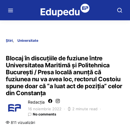
Știri
Universitate
Blocaj în discuțiile de fuziune între
Universitatea Maritimă și Politehnica
București / Presa locală anunță că
fuziunea nu va avea loc, rectorul Costoiu
spune doar că “a luat act de poziția” celor
din Constanța
Redacția
16 noiembrie 2022
2 minute read
No comments
811 vizualizări