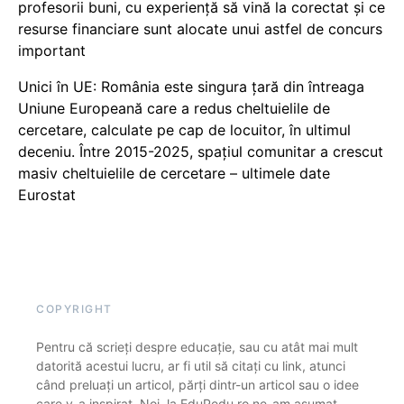
profesorii buni, cu experiență să vină la corectat și ce
resurse financiare sunt alocate unui astfel de concurs
important
Unici în UE: România este singura țară din întreaga
Uniune Europeană care a redus cheltuielile de
cercetare, calculate pe cap de locuitor, în ultimul
deceniu. Între 2015-2025, spațiul comunitar a crescut
masiv cheltuielile de cercetare – ultimele date
Eurostat
COPYRIGHT
Pentru că scrieți despre educație, sau cu atât mai mult
datorită acestui lucru, ar fi util să citați cu link, atunci
când preluați un articol, părți dintr-un articol sau o idee
care v-a inspirat. Noi, la EduPedu.ro ne-am asumat