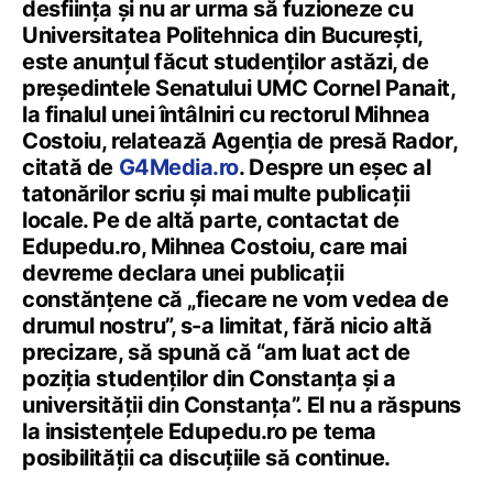
desființa și nu ar urma să fuzioneze cu
Universitatea Politehnica din București,
este anunțul făcut studenților astăzi, de
președintele Senatului UMC Cornel Panait,
la finalul unei întâlniri cu rectorul Mihnea
Costoiu, relatează Agenția de presă Rador,
citată de
G4Media.ro
. Despre un eșec al
tatonărilor scriu și mai multe publicații
locale. Pe de altă parte, contactat de
Edupedu.ro, Mihnea Costoiu, care mai
devreme declara unei publicații
constănțene că „fiecare ne vom vedea de
drumul nostru”, s-a limitat, fără nicio altă
precizare, să spună că “am luat act de
poziția studenților din Constanța și a
universității din Constanța”. El nu a răspuns
la insistențele Edupedu.ro pe tema
posibilității ca discuțiile să continue.