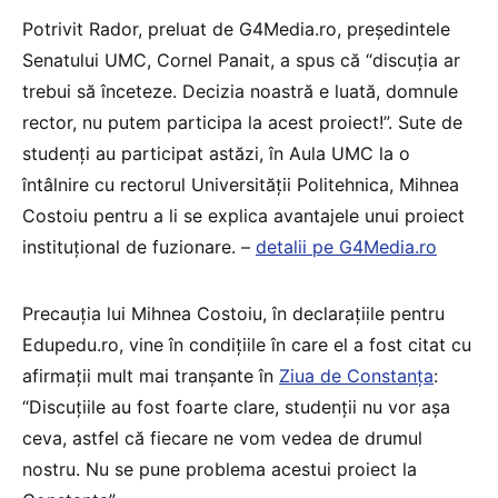
Potrivit Rador, preluat de G4Media.ro, președintele
Senatului UMC, Cornel Panait, a spus că “discuţia ar
trebui să înceteze. Decizia noastră e luată, domnule
rector, nu putem participa la acest proiect!”. Sute de
studenți au participat astăzi, în Aula UMC la o
întâlnire cu rectorul Universității Politehnica, Mihnea
Costoiu pentru a li se explica avantajele unui proiect
instituțional de fuzionare. –
detalii pe G4Media.ro
Precauția lui Mihnea Costoiu, în declarațiile pentru
Edupedu.ro, vine în condițiile în care el a fost citat cu
afirmații mult mai tranșante în
Ziua de Constanța
:
“Discuțiile au fost foarte clare, studenții nu vor așa
ceva, astfel că fiecare ne vom vedea de drumul
nostru. Nu se pune problema acestui proiect la