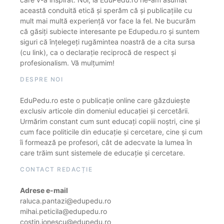
această conduită etică și sperăm că și publicațiile cu
mult mai multă experiență vor face la fel. Ne bucurăm
că găsiți subiecte interesante pe Edupedu.ro și suntem
siguri că înțelegeți rugămintea noastră de a cita sursa
(cu link), ca o declarație reciprocă de respect și
profesionalism. Vă mulțumim!
DESPRE NOI
EduPedu.ro este o publicație online care găzduiește
exclusiv articole din domeniul educației și cercetării.
Urmărim constant cum sunt educați copiii noștri, cine și
cum face politicile din educație și cercetare, cine și cum
îi formează pe profesori, cât de adecvate la lumea în
care trăim sunt sistemele de educație și cercetare.
CONTACT REDACȚIE
Adrese e-mail
raluca.pantazi@edupedu.ro
mihai.peticila@edupedu.ro
costin.ionescu@edupedu.ro