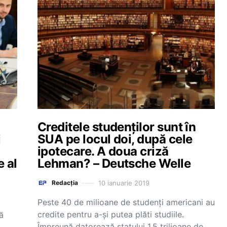
Creditele studenților sunt în
i
SUA pe locul doi, după cele
ipotecare. A doua criză
e al
Lehman? – Deutsche Welle
10 ianuarie 2019
Redacția
Peste 40 de milioane de studenți americani au
credite pentru a-și putea plăti studiile.
ă
Împreună datorează statului 1,5 trilioane de