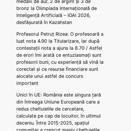
medalii de aur, 2 de argint și 3 de
bronz la Olimpiada Internațională de
Inteligență Artificială – IOAI 2026,
desfășurată în Kazahstan
Profesorul Petruț Rizea: O profesoară a
luat nota 4.90 la Titularizare, iar după
contestații nota a ajuns la 8.70 / Astfel
de erori îmi arată ce entuziasmați sunt
profesorii buni, cu experiență să vină la
corectat și ce resurse financiare sunt
alocate unui astfel de concurs
important
Unici în UE: România este singura țară
din întreaga Uniune Europeană care a
redus cheltuielile de cercetare,
calculate pe cap de locuitor, în ultimul
deceniu. Între 2015-2025, spațiul
comunitar a crescut masiv cheltuielile