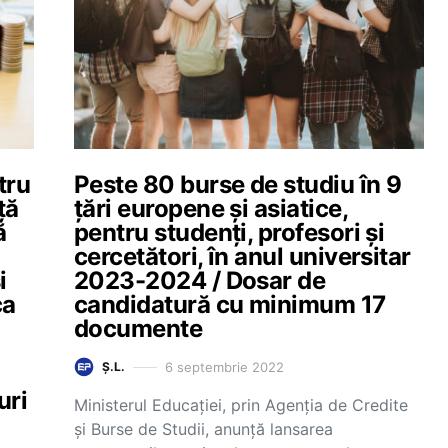
tru
Peste 80 burse de studiu în 9
ță
țări europene și asiatice,
ă
pentru studenți, profesori și
cercetători, în anul universitar
i
2023-2024 / Dosar de
ca
candidatură cu minimum 17
documente
6 septembrie 2022
Ș.L.
uri
Ministerul Educației, prin Agenția de Credite
și Burse de Studii, anunță lansarea