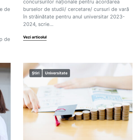
concursurilor naționale pentru acordarea
le de
burselor de studii/ cercetare/ cursuri de vară
în străinătate pentru anul universitar 2023-
2024, scrie…
Vezi articolul
ip de
Știri
Universitate