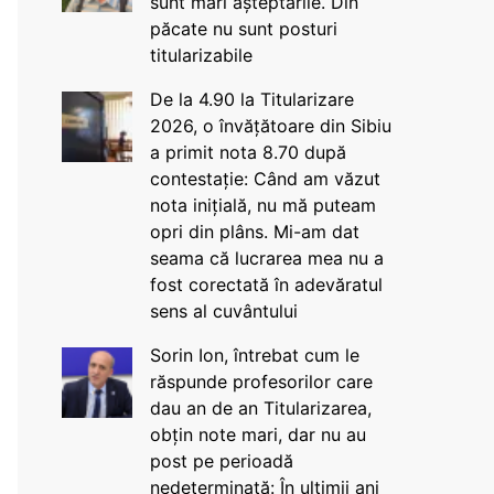
sunt mari așteptările. Din
păcate nu sunt posturi
titularizabile
De la 4.90 la Titularizare
2026, o învățătoare din Sibiu
a primit nota 8.70 după
contestație: Când am văzut
nota inițială, nu mă puteam
opri din plâns. Mi-am dat
seama că lucrarea mea nu a
fost corectată în adevăratul
sens al cuvântului
Sorin Ion, întrebat cum le
răspunde profesorilor care
dau an de an Titularizarea,
obțin note mari, dar nu au
post pe perioadă
nedeterminată: În ultimii ani