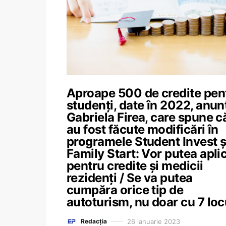
Aproape 500 de credite pen
studenți, date în 2022, anun
Gabriela Firea, care spune c
au fost făcute modificări în
programele Student Invest ș
Family Start: Vor putea apli
pentru credite și medicii
rezidenți / Se va putea
cumpăra orice tip de
autoturism, nu doar cu 7 loc
26 ianuarie 2023
Redacția