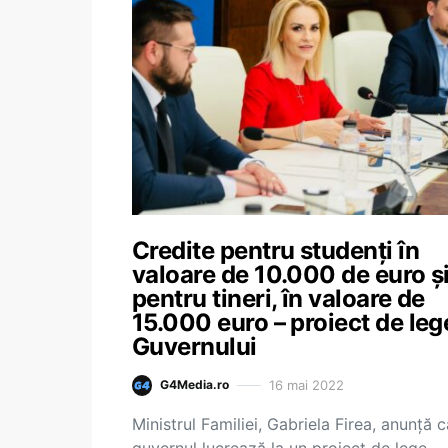
Credite pentru studenți în
valoare de 10.000 de euro ș
pentru tineri, în valoare de
15.000 euro – proiect de leg
Guvernului
16 mai 2022
G4Media.ro
Ministrul Familiei, Gabriela Firea, anunță c
guvernul lucrează la un proiect de lege