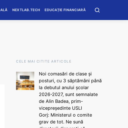
OALĂ
NEXTLAB.TECH
EDUCAȚIE FINANCIARĂ
CELE MAI CITITE ARTICOLE
Noi comasări de clase și
posturi, cu 3 săptămâni până
la debutul anului școlar
2026-2027, sunt semnalate
de Alin Badea, prim-
vicepreședinte USLI
Gorj: Ministerul o comite
grav de tot. Ne sună