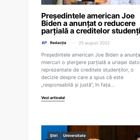
Președintele american Joe
Biden a anunțat o reducere
parţială a creditelor studenţ
25 august 2022
Redacția
Preşedintele american Joe Biden a anunţa
miercuri o ştergere parţială a uriaşei dator
reprezentate de creditele studenţilor, o
decizie despre care a spus că este
„responsabilă şi justă”, în faţa…
Vezi articolul
Știri
Universitate