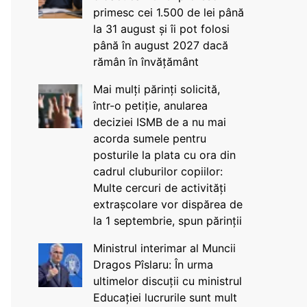
primesc cei 1.500 de lei până
la 31 august și îi pot folosi
până în august 2027 dacă
rămân în învățământ
Mai mulți părinți solicită,
într-o petiție, anularea
deciziei ISMB de a nu mai
acorda sumele pentru
posturile la plata cu ora din
cadrul cluburilor copiilor:
Multe cercuri de activități
extrașcolare vor dispărea de
la 1 septembrie, spun părinții
Ministrul interimar al Muncii
Dragos Pîslaru: În urma
ultimelor discuții cu ministrul
Educației lucrurile sunt mult