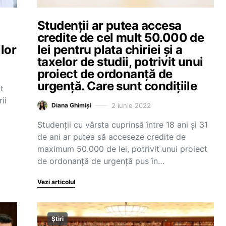
Studenții ar putea accesa
credite de cel mult 50.000 de
ilor
lei pentru plata chiriei și a
taxelor de studii, potrivit unui
proiect de ordonanță de
urgență. Care sunt condițiile
t
ii
2 iunie 2022
Diana Ghimiși
Studenții cu vârsta cuprinsă între 18 ani și 31
de ani ar putea să acceseze credite de
maximum 50.000 de lei, potrivit unui proiect
de ordonanță de urgență pus în…
Vezi articolul
Știri