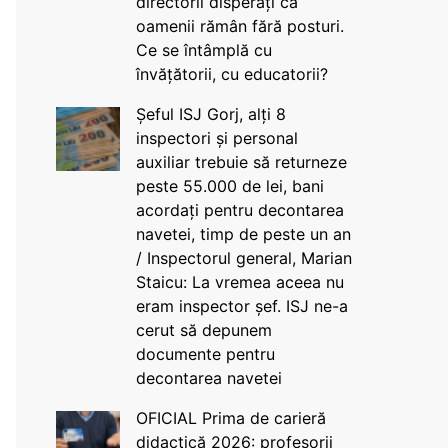
directorii disperați că
oamenii rămân fără posturi.
Ce se întâmplă cu
învățătorii, cu educatorii?
Șeful ISJ Gorj, alți 8
inspectori și personal
auxiliar trebuie să returneze
peste 55.000 de lei, bani
acordați pentru decontarea
navetei, timp de peste un an
/ Inspectorul general, Marian
Staicu: La vremea aceea nu
eram inspector șef. ISJ ne-a
cerut să depunem
documente pentru
decontarea navetei
OFICIAL Prima de carieră
didactică 2026: profesorii