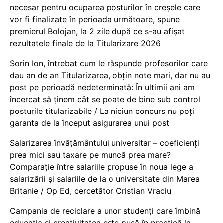
necesar pentru ocuparea posturilor în creșele care
vor fi finalizate în perioada următoare, spune
premierul Bolojan, la 2 zile după ce s-au afișat
rezultatele finale de la Titularizare 2026
Sorin Ion, întrebat cum le răspunde profesorilor care
dau an de an Titularizarea, obțin note mari, dar nu au
post pe perioadă nedeterminată: În ultimii ani am
încercat să ținem cât se poate de bine sub control
posturile titularizabile / La niciun concurs nu poți
garanta de la început asigurarea unui post
Salarizarea învățământului universitar – coeficienți
prea mici sau taxare pe muncă prea mare?
Comparație între salariile propuse în noua lege a
salarizării și salariile de la o universitate din Marea
Britanie / Op Ed, cercetător Cristian Vraciu
Campania de reciclare a unor studenți care îmbină
educația și creativitatea este pusă în practică la