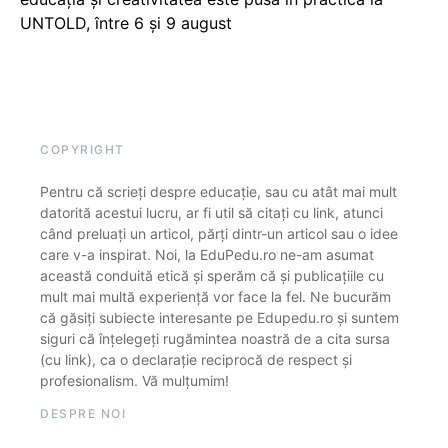
UNTOLD, între 6 și 9 august
COPYRIGHT
Pentru că scrieți despre educație, sau cu atât mai mult
datorită acestui lucru, ar fi util să citați cu link, atunci
când preluați un articol, părți dintr-un articol sau o idee
care v-a inspirat. Noi, la EduPedu.ro ne-am asumat
această conduită etică și sperăm că și publicațiile cu
mult mai multă experiență vor face la fel. Ne bucurăm
că găsiți subiecte interesante pe Edupedu.ro și suntem
siguri că înțelegeți rugămintea noastră de a cita sursa
(cu link), ca o declarație reciprocă de respect și
profesionalism. Vă mulțumim!
DESPRE NOI