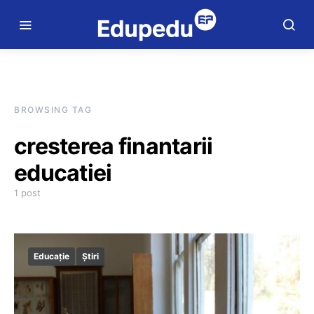
BROWSING TAG
cresterea finantarii
educatiei
1 post
Educație
Știri