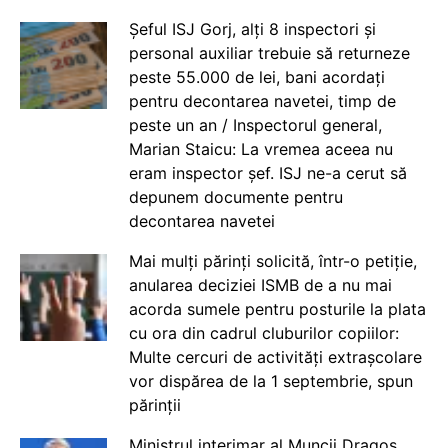
Șeful ISJ Gorj, alți 8 inspectori și
personal auxiliar trebuie să returneze
peste 55.000 de lei, bani acordați
pentru decontarea navetei, timp de
peste un an / Inspectorul general,
Marian Staicu: La vremea aceea nu
eram inspector șef. ISJ ne-a cerut să
depunem documente pentru
decontarea navetei
Mai mulți părinți solicită, într-o petiție,
anularea deciziei ISMB de a nu mai
acorda sumele pentru posturile la plata
cu ora din cadrul cluburilor copiilor:
Multe cercuri de activități extrașcolare
vor dispărea de la 1 septembrie, spun
părinții
Ministrul interimar al Muncii Dragos