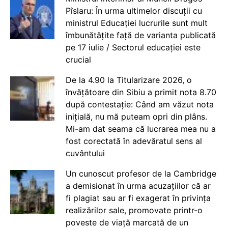
Pîslaru: În urma ultimelor discuții cu
ministrul Educației lucrurile sunt mult
îmbunătățite față de varianta publicată
pe 17 iulie / Sectorul educației este
crucial
De la 4.90 la Titularizare 2026, o
învățătoare din Sibiu a primit nota 8.70
după contestație: Când am văzut nota
inițială, nu mă puteam opri din plâns.
Mi-am dat seama că lucrarea mea nu a
fost corectată în adevăratul sens al
cuvântului
Un cunoscut profesor de la Cambridge
a demisionat în urma acuzațiilor că ar
fi plagiat sau ar fi exagerat în privința
realizărilor sale, promovate printr-o
poveste de viață marcată de un