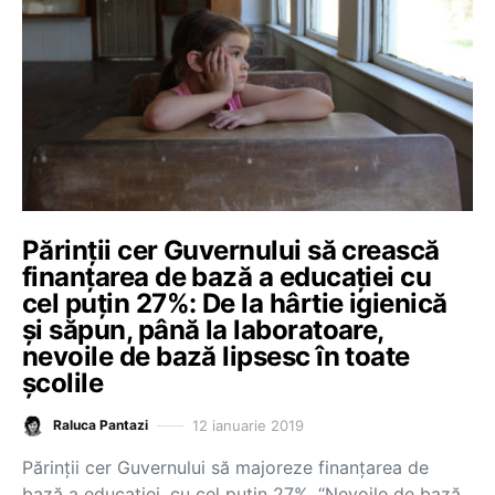
Părinții cer Guvernului să crească
finanțarea de bază a educației cu
cel puțin 27%: De la hârtie igienică
și săpun, până la laboratoare,
nevoile de bază lipsesc în toate
școlile
12 ianuarie 2019
Raluca Pantazi
Părinții cer Guvernului să majoreze finanțarea de
bază a educației, cu cel puțin 27%. “Nevoile de bază