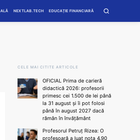
OALĂ
NEXTLAB.TECH
EDUCAȚIE FINANCIARĂ
CELE MAI CITITE ARTICOLE
OFICIAL Prima de carieră
didactică 2026: profesorii
primesc cei 1.500 de lei până
la 31 august și îi pot folosi
până în august 2027 dacă
rămân în învățământ
Profesorul Petruț Rizea: O
profesoară a luat nota 4.90