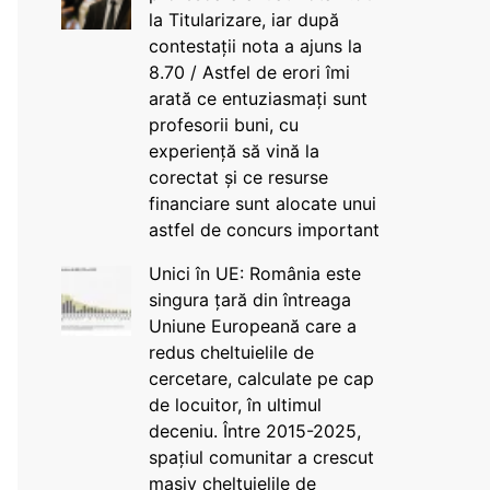
la Titularizare, iar după
contestații nota a ajuns la
8.70 / Astfel de erori îmi
arată ce entuziasmați sunt
profesorii buni, cu
experiență să vină la
corectat și ce resurse
financiare sunt alocate unui
astfel de concurs important
Unici în UE: România este
singura țară din întreaga
Uniune Europeană care a
redus cheltuielile de
cercetare, calculate pe cap
de locuitor, în ultimul
deceniu. Între 2015-2025,
spațiul comunitar a crescut
masiv cheltuielile de