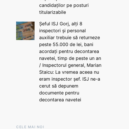
candidaților pe posturi
titularizabile
Șeful ISJ Gorj, alți 8
inspectori și personal
auxiliar trebuie să returneze
peste 55.000 de lei, bani
acordați pentru decontarea
navetei, timp de peste un an
/ Inspectorul general, Marian
Staicu: La vremea aceea nu
eram inspector șef. ISJ ne-a
cerut să depunem
documente pentru
decontarea navetei
CELE MAI NOI