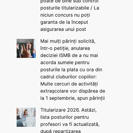
poate de bine sub control
posturile titularizabile / La
niciun concurs nu poți
garanta de la început
asigurarea unui post
Mai mulți părinți solicită,
într-o petiție, anularea
deciziei ISMB de a nu mai
acorda sumele pentru
posturile la plata cu ora din
cadrul cluburilor copiilor:
Multe cercuri de activități
extrașcolare vor dispărea de
la 1 septembrie, spun părinții
Titularizare 2026. Astăzi,
lista posturilor pentru
profesori va fi actualizată,
după repartizarea