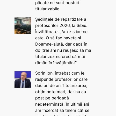
păcate nu sunt posturi
titularizabile
Ședințele de repartizare a
profesorilor 2026, la Sibiu.
Învățătoare: „Am zis iau ce
este. O să fac naveta și
Doamne-ajută, dar dacă în
doi,trei ani nu reușesc să mă
titularizez nu cred că mai
rămân în învățământ”
Sorin Ion, întrebat cum le
răspunde profesorilor care
dau an de an Titularizarea,
obțin note mari, dar nu au
post pe perioadă
nedeterminată: În ultimii ani
am încercat să ținem cât se