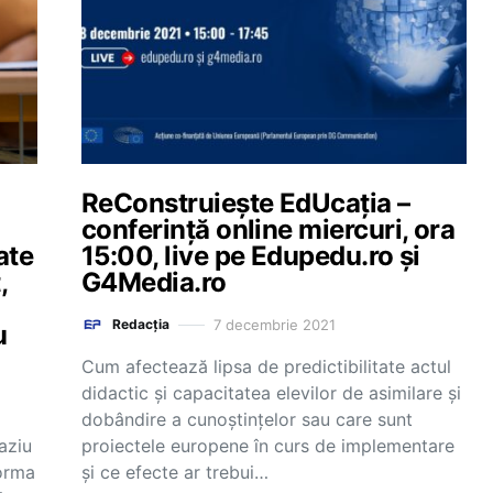
ReConstruiește EdUcația –
conferință online miercuri, ora
ate
15:00, live pe Edupedu.ro și
,
G4Media.ro
7 decembrie 2021
Redacția
u
Cum afectează lipsa de predictibilitate actul
didactic și capacitatea elevilor de asimilare și
dobândire a cunoștințelor sau care sunt
aziu
proiectele europene în curs de implementare
forma
și ce efecte ar trebui…