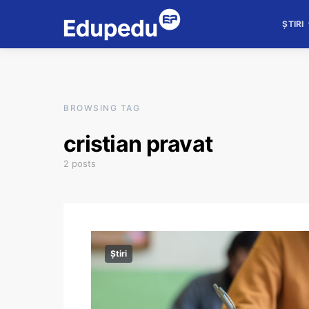
ȘTIRI
BROWSING TAG
cristian pravat
2 posts
Știri