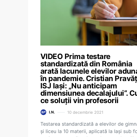
VIDEO Prima testare
standardizată din România
arată lacunele elevilor adun
în pandemie. Cristian Pravăț
ISJ Iași: „Nu anticipam
dimensiunea decalajului”. C
ce soluții vin profesorii
10 decembrie 2021
I.N.
Testarea standardizată a elevilor de gimn
și liceu la 10 materii, aplicată la Iași sub 