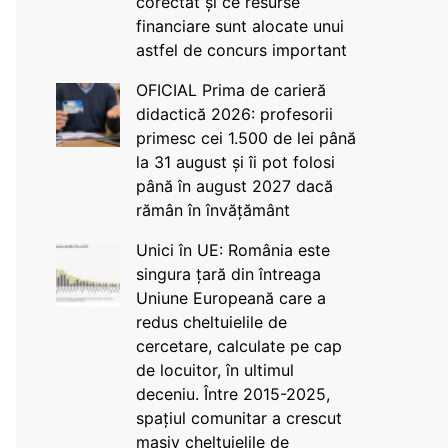
corectat și ce resurse
financiare sunt alocate unui
astfel de concurs important
OFICIAL Prima de carieră
didactică 2026: profesorii
primesc cei 1.500 de lei până
la 31 august și îi pot folosi
până în august 2027 dacă
rămân în învățământ
Unici în UE: România este
singura țară din întreaga
Uniune Europeană care a
redus cheltuielile de
cercetare, calculate pe cap
de locuitor, în ultimul
deceniu. Între 2015-2025,
spațiul comunitar a crescut
masiv cheltuielile de