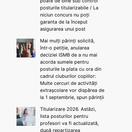
poate de bine sub control
posturile titularizabile / La
niciun concurs nu poți
garanta de la început
asigurarea unui post
Mai mulți părinți solicită,
într-o petiție, anularea
deciziei ISMB de a nu mai
acorda sumele pentru
posturile la plata cu ora din
cadrul cluburilor copiilor:
Multe cercuri de activități
extrașcolare vor dispărea de
la 1 septembrie, spun părinții
Titularizare 2026. Astăzi,
lista posturilor pentru
profesori va fi actualizată,
după repartizarea