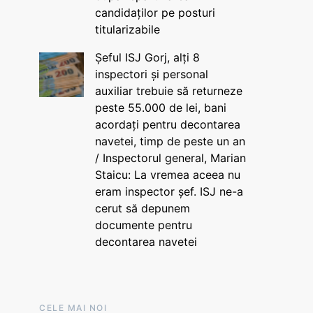
candidaților pe posturi
titularizabile
Șeful ISJ Gorj, alți 8
inspectori și personal
auxiliar trebuie să returneze
peste 55.000 de lei, bani
acordați pentru decontarea
navetei, timp de peste un an
/ Inspectorul general, Marian
Staicu: La vremea aceea nu
eram inspector șef. ISJ ne-a
cerut să depunem
documente pentru
decontarea navetei
CELE MAI NOI