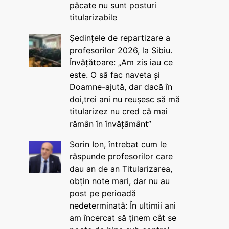
păcate nu sunt posturi
titularizabile
Ședințele de repartizare a
profesorilor 2026, la Sibiu.
Învățătoare: „Am zis iau ce
este. O să fac naveta și
Doamne-ajută, dar dacă în
doi,trei ani nu reușesc să mă
titularizez nu cred că mai
rămân în învățământ”
Sorin Ion, întrebat cum le
răspunde profesorilor care
dau an de an Titularizarea,
obțin note mari, dar nu au
post pe perioadă
nedeterminată: În ultimii ani
am încercat să ținem cât se