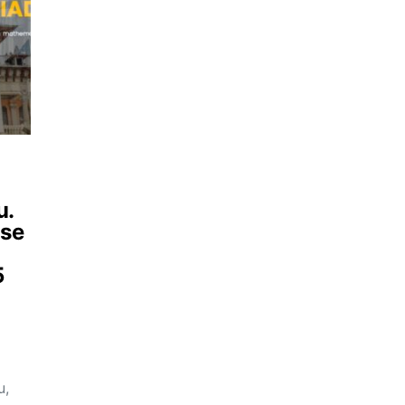
u.
 se
5
u,