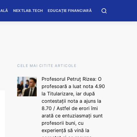
OALĂ
NEXTLAB.TECH
EDUCAȚIE FINANCIARĂ
CELE MAI CITITE ARTICOLE
Profesorul Petruț Rizea: O
profesoară a luat nota 4.90
la Titularizare, iar după
contestații nota a ajuns la
8.70 / Astfel de erori îmi
arată ce entuziasmați sunt
profesorii buni, cu
experiență să vină la