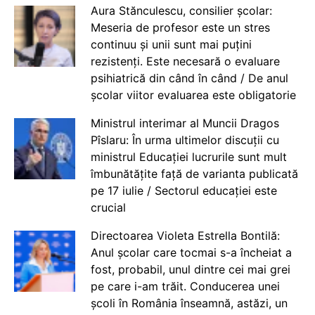
Aura Stănculescu, consilier școlar:
Meseria de profesor este un stres
continuu și unii sunt mai puțini
rezistenți. Este necesară o evaluare
psihiatrică din când în când / De anul
școlar viitor evaluarea este obligatorie
Ministrul interimar al Muncii Dragos
Pîslaru: În urma ultimelor discuții cu
ministrul Educației lucrurile sunt mult
îmbunătățite față de varianta publicată
pe 17 iulie / Sectorul educației este
crucial
Directoarea Violeta Estrella Bontilă:
Anul școlar care tocmai s-a încheiat a
fost, probabil, unul dintre cei mai grei
pe care i-am trăit. Conducerea unei
școli în România înseamnă, astăzi, un