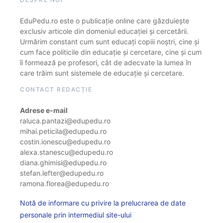
EduPedu.ro este o publicație online care găzduiește
exclusiv articole din domeniul educației și cercetării.
Urmărim constant cum sunt educați copiii noștri, cine și
cum face politicile din educație și cercetare, cine și cum
îi formează pe profesori, cât de adecvate la lumea în
care trăim sunt sistemele de educație și cercetare.
CONTACT REDACȚIE
Adrese e-mail
raluca.pantazi@edupedu.ro
mihai.peticila@edupedu.ro
costin.ionescu@edupedu.ro
alexa.stanescu@edupedu.ro
diana.ghimisi@edupedu.ro
stefan.lefter@edupedu.ro
ramona.florea@edupedu.ro
Notă de informare cu privire la prelucrarea de date
personale prin intermediul site-ului