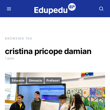
BROWSING TAG
cristina pricope damian
1 post
Educație
Gimnaziu
Profesori