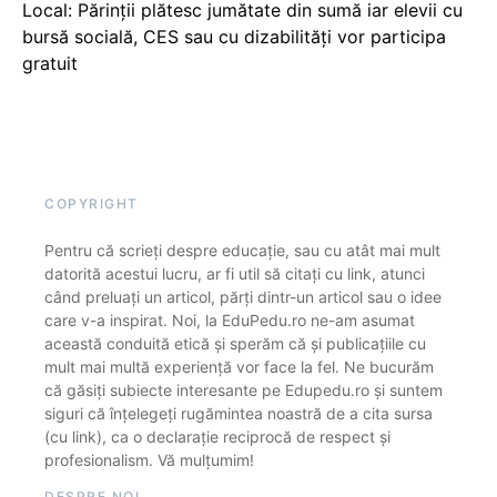
Local: Părinții plătesc jumătate din sumă iar elevii cu
bursă socială, CES sau cu dizabilităţi vor participa
gratuit
COPYRIGHT
Pentru că scrieți despre educație, sau cu atât mai mult
datorită acestui lucru, ar fi util să citați cu link, atunci
când preluați un articol, părți dintr-un articol sau o idee
care v-a inspirat. Noi, la EduPedu.ro ne-am asumat
această conduită etică și sperăm că și publicațiile cu
mult mai multă experiență vor face la fel. Ne bucurăm
că găsiți subiecte interesante pe Edupedu.ro și suntem
siguri că înțelegeți rugămintea noastră de a cita sursa
(cu link), ca o declarație reciprocă de respect și
profesionalism. Vă mulțumim!
DESPRE NOI