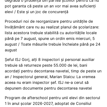
degrabă o prudență din partea școlilor pentru că nu
pot garanta că peste un an vor mai avea suficienți
elevi / Este și un joc de concurență
Proceduri noi de reorganizare pentru unitățile de
învățământ care nu au realizat planul de școlarizare:
lista acestora trebuie stabilită cu autoritățile locale
până pe 7 august, spune un ordin emis miercuri, 5
august / Toate măsurile trebuie încheiate până pe 24
august
Șeful ISJ Gorj, alți 8 inspectori și personal auxiliar
trebuie să returneze peste 55.000 de lei, bani
acordați pentru decontarea navetei, timp de peste un
an / Inspectorul general, Marian Staicu: La vremea
aceea nu eram inspector șef. ISJ ne-a cerut să
depunem documente pentru decontarea navetei
Program de afterschool pentru unii elevi din sectorul
1 în anul școlar 2026-2027, adoptat de Consiliul