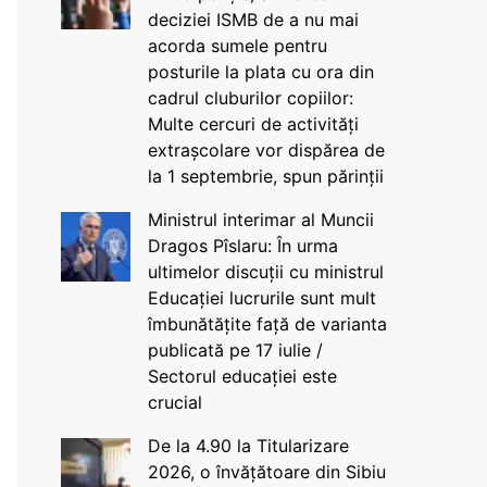
deciziei ISMB de a nu mai
acorda sumele pentru
posturile la plata cu ora din
cadrul cluburilor copiilor:
Multe cercuri de activități
extrașcolare vor dispărea de
la 1 septembrie, spun părinții
Ministrul interimar al Muncii
Dragos Pîslaru: În urma
ultimelor discuții cu ministrul
Educației lucrurile sunt mult
îmbunătățite față de varianta
publicată pe 17 iulie /
Sectorul educației este
crucial
De la 4.90 la Titularizare
2026, o învățătoare din Sibiu