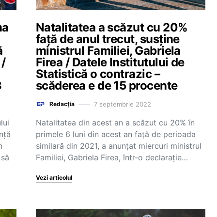
ma
Natalitatea a scăzut cu 20%
față de anul trecut, susține
ă
ministrul Familiei, Gabriela
 /
Firea / Datele Institutului de
Statistică o contrazic –
3
scăderea e de 15 procente
7 septembrie 2022
Redacția
lui
Natalitatea din acest an a scăzut cu 20% în
unță
primele 6 luni din acest an față de perioada
n
similară din 2021, a anunțat miercuri ministrul
 să
Familiei, Gabriela Firea, într-o declarație…
Vezi articolul