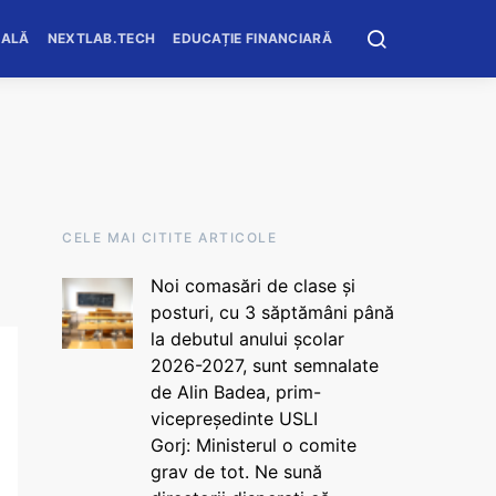
OALĂ
NEXTLAB.TECH
EDUCAȚIE FINANCIARĂ
CELE MAI CITITE ARTICOLE
Noi comasări de clase și
posturi, cu 3 săptămâni până
la debutul anului școlar
2026-2027, sunt semnalate
de Alin Badea, prim-
vicepreședinte USLI
Gorj: Ministerul o comite
grav de tot. Ne sună