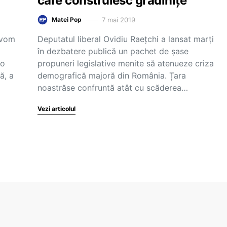
care construiesc grădinițe
7 mai 2019
Matei Pop
 vom
Deputatul liberal Ovidiu Raețchi a lansat marți
în dezbatere publică un pachet de șase
 o
propuneri legislative menite să atenueze criza
ă, a
demografică majoră din România. Țara
noastrăse confruntă atât cu scăderea…
Vezi articolul