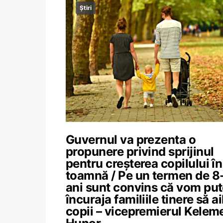
Știri
Guvernul va prezenta o
propunere privind sprijinul
pentru creșterea copilului în
toamnă / Pe un termen de 8
ani sunt convins că vom pu
încuraja familiile tinere să a
copii – vicepremierul Kelem