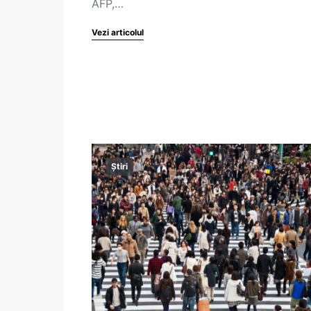
AFP,…
Vezi articolul
Știri