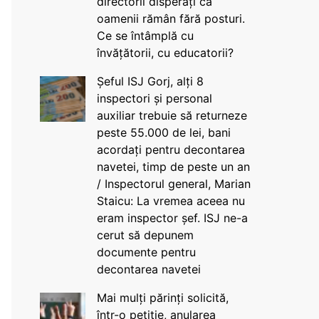
directorii disperați că
oamenii rămân fără posturi.
Ce se întâmplă cu
învățătorii, cu educatorii?
Șeful ISJ Gorj, alți 8
inspectori și personal
auxiliar trebuie să returneze
peste 55.000 de lei, bani
acordați pentru decontarea
navetei, timp de peste un an
/ Inspectorul general, Marian
Staicu: La vremea aceea nu
eram inspector șef. ISJ ne-a
cerut să depunem
documente pentru
decontarea navetei
Mai mulți părinți solicită,
într-o petiție, anularea