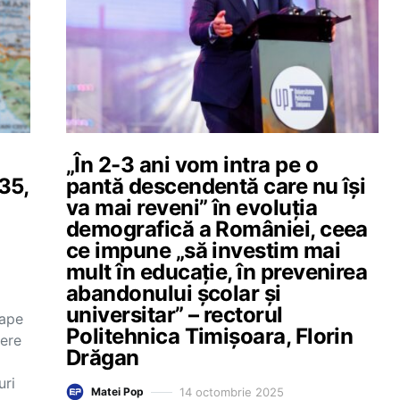
„În 2-3 ani vom intra pe o
35,
pantă descendentă care nu își
va mai reveni” în evoluția
demografică a României, ceea
ce impune „să investim mai
mult în educație, în prevenirea
abandonului școlar și
universitar” – rectorul
oape
Politehnica Timișoara, Florin
dere
Drăgan
a
uri
14 octombrie 2025
Matei Pop