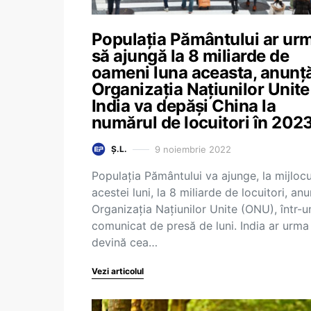
Populația Pământului ar ur
să ajungă la 8 miliarde de
oameni luna aceasta, anunț
Organizația Națiunilor Unite
India va depăși China la
numărul de locuitori în 202
9 noiembrie 2022
Ș.L.
Populația Pământului va ajunge, la mijlocu
acestei luni, la 8 miliarde de locuitori, an
Organizația Națiunilor Unite (ONU), într-u
comunicat de presă de luni. India ar urma
devină cea…
Vezi articolul