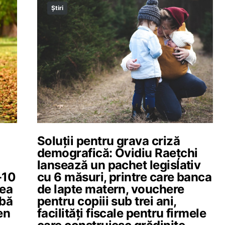
Știri
Soluții pentru grava criză
demografică: Ovidiu Raețchi
lansează un pachet legislativ
-10
cu 6 măsuri, printre care banca
tea
de lapte matern, vouchere
ibă
pentru copiii sub trei ani,
en
facilități fiscale pentru firmele