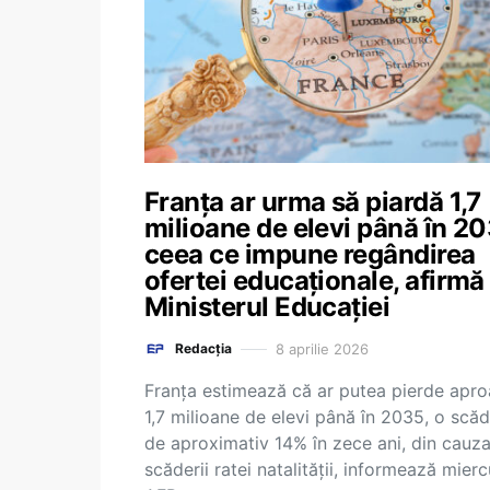
Franţa ar urma să piardă 1,7
milioane de elevi până în 20
ceea ce impune regândirea
ofertei educaționale, afirmă
Ministerul Educației
8 aprilie 2026
Redacția
Franţa estimează că ar putea pierde apr
1,7 milioane de elevi până în 2035, o scă
de aproximativ 14% în zece ani, din cauz
scăderii ratei natalităţii, informează mierc