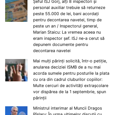
Șeful ISJ Gorj, alți 8 inspectori și
personal auxiliar trebuie să returneze
peste 55.000 de lei, bani acordați
pentru decontarea navetei, timp de
peste un an / Inspectorul general,
Marian Staicu: La vremea aceea nu
eram inspector șef. ISJ ne-a cerut să
depunem documente pentru
decontarea navetei
Mai mulți părinți solicită, într-o petiție,
anularea deciziei ISMB de a nu mai
acorda sumele pentru posturile la plata
cu ora din cadrul cluburilor copiilor:
Multe cercuri de activități extrașcolare
vor dispărea de la 1 septembrie, spun
părinții
Ministrul interimar al Muncii Dragos
Pîslaru: În urma ultimelor discuții cu