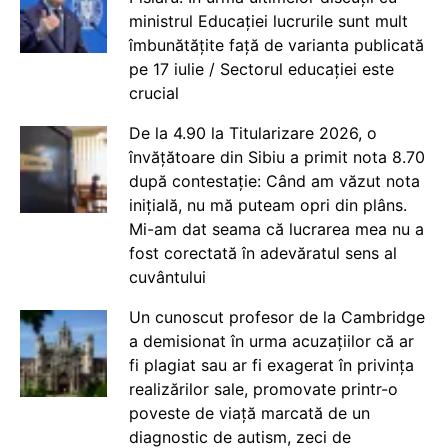
ministrul Educației lucrurile sunt mult
îmbunătățite față de varianta publicată
pe 17 iulie / Sectorul educației este
crucial
De la 4.90 la Titularizare 2026, o
învățătoare din Sibiu a primit nota 8.70
după contestație: Când am văzut nota
inițială, nu mă puteam opri din plâns.
Mi-am dat seama că lucrarea mea nu a
fost corectată în adevăratul sens al
cuvântului
Un cunoscut profesor de la Cambridge
a demisionat în urma acuzațiilor că ar
fi plagiat sau ar fi exagerat în privința
realizărilor sale, promovate printr-o
poveste de viață marcată de un
diagnostic de autism, zeci de