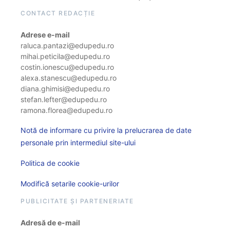
CONTACT REDACȚIE
Adrese e-mail
raluca.pantazi@edupedu.ro
mihai.peticila@edupedu.ro
costin.ionescu@edupedu.ro
alexa.stanescu@edupedu.ro
diana.ghimisi@edupedu.ro
stefan.lefter@edupedu.ro
ramona.florea@edupedu.ro
Notă de informare cu privire la prelucrarea de date
personale prin intermediul site-ului
Politica de cookie
Modifică setarile cookie-urilor
PUBLICITATE ȘI PARTENERIATE
Adresă de e-mail