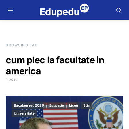
BROWSING TAG
cum plec la facultate in
america
1 post
Bacalaureat 2026
Educație
Liceu
Știri
Universitate