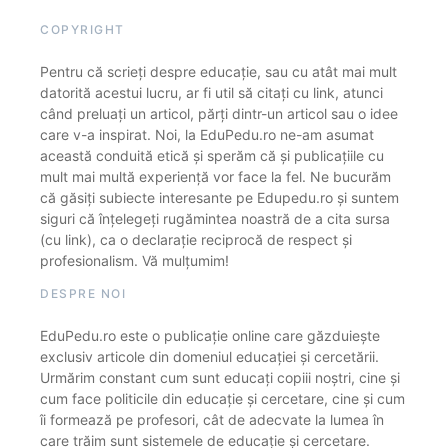
COPYRIGHT
Pentru că scrieți despre educație, sau cu atât mai mult
datorită acestui lucru, ar fi util să citați cu link, atunci
când preluați un articol, părți dintr-un articol sau o idee
care v-a inspirat. Noi, la EduPedu.ro ne-am asumat
această conduită etică și sperăm că și publicațiile cu
mult mai multă experiență vor face la fel. Ne bucurăm
că găsiți subiecte interesante pe Edupedu.ro și suntem
siguri că înțelegeți rugămintea noastră de a cita sursa
(cu link), ca o declarație reciprocă de respect și
profesionalism. Vă mulțumim!
DESPRE NOI
EduPedu.ro este o publicație online care găzduiește
exclusiv articole din domeniul educației și cercetării.
Urmărim constant cum sunt educați copiii noștri, cine și
cum face politicile din educație și cercetare, cine și cum
îi formează pe profesori, cât de adecvate la lumea în
care trăim sunt sistemele de educație și cercetare.