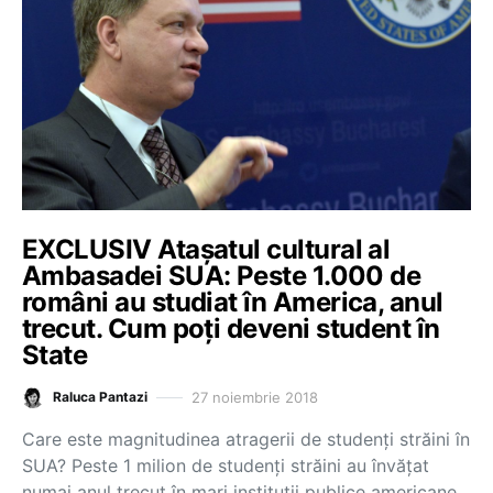
EXCLUSIV Atașatul cultural al
Ambasadei SUA: Peste 1.000 de
români au studiat în America, anul
trecut. Cum poți deveni student în
State
27 noiembrie 2018
Raluca Pantazi
Care este magnitudinea atragerii de studenți străini în
SUA? Peste 1 milion de studenți străini au învățat
numai anul trecut în mari instituţii publice americane