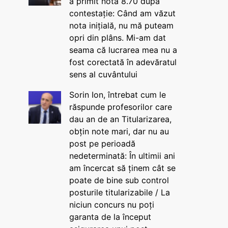
a primit nota 8.70 după
contestație: Când am văzut
nota inițială, nu mă puteam
opri din plâns. Mi-am dat
seama că lucrarea mea nu a
fost corectată în adevăratul
sens al cuvântului
Sorin Ion, întrebat cum le
răspunde profesorilor care
dau an de an Titularizarea,
obțin note mari, dar nu au
post pe perioadă
nedeterminată: În ultimii ani
am încercat să ținem cât se
poate de bine sub control
posturile titularizabile / La
niciun concurs nu poți
garanta de la început