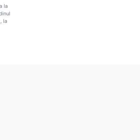
a la
dinul
, la