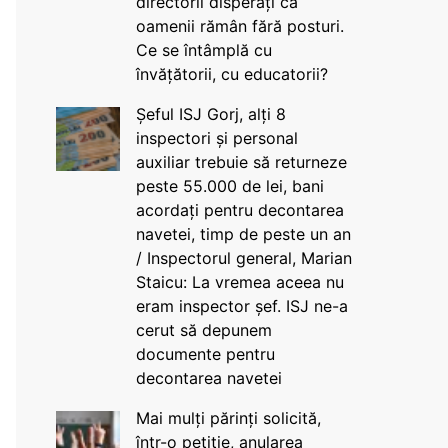
directorii disperați că
oamenii rămân fără posturi.
Ce se întâmplă cu
învățătorii, cu educatorii?
Șeful ISJ Gorj, alți 8
inspectori și personal
auxiliar trebuie să returneze
peste 55.000 de lei, bani
acordați pentru decontarea
navetei, timp de peste un an
/ Inspectorul general, Marian
Staicu: La vremea aceea nu
eram inspector șef. ISJ ne-a
cerut să depunem
documente pentru
decontarea navetei
Mai mulți părinți solicită,
într-o petiție, anularea