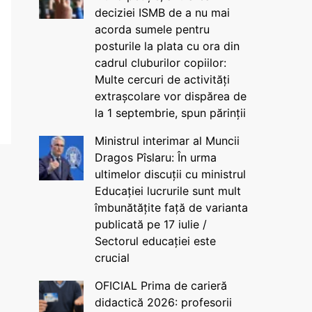
deciziei ISMB de a nu mai
acorda sumele pentru
posturile la plata cu ora din
cadrul cluburilor copiilor:
Multe cercuri de activități
extrașcolare vor dispărea de
la 1 septembrie, spun părinții
Ministrul interimar al Muncii
Dragos Pîslaru: În urma
ultimelor discuții cu ministrul
Educației lucrurile sunt mult
îmbunătățite față de varianta
publicată pe 17 iulie /
Sectorul educației este
crucial
OFICIAL Prima de carieră
didactică 2026: profesorii