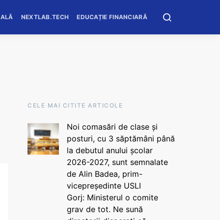
OALĂ
NEXTLAB.TECH
EDUCAȚIE FINANCIARĂ
CELE MAI CITITE ARTICOLE
Noi comasări de clase și
posturi, cu 3 săptămâni până
la debutul anului școlar
2026-2027, sunt semnalate
de Alin Badea, prim-
vicepreședinte USLI
Gorj: Ministerul o comite
grav de tot. Ne sună