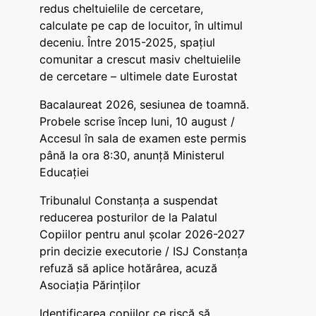
redus cheltuielile de cercetare,
calculate pe cap de locuitor, în ultimul
deceniu. Între 2015-2025, spațiul
comunitar a crescut masiv cheltuielile
de cercetare – ultimele date Eurostat
Bacalaureat 2026, sesiunea de toamnă.
Probele scrise încep luni, 10 august /
Accesul în sala de examen este permis
până la ora 8:30, anunță Ministerul
Educației
Tribunalul Constanța a suspendat
reducerea posturilor de la Palatul
Copiilor pentru anul școlar 2026-2027
prin decizie executorie / ISJ Constanța
refuză să aplice hotărârea, acuză
Asociația Părinților
Identificarea copiilor ce riscă să