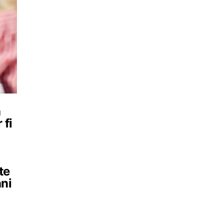
a
 fi
n
te
ani