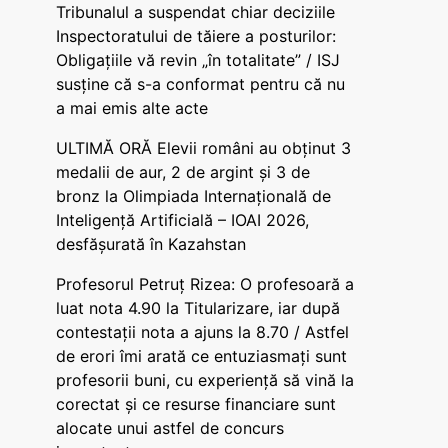
Tribunalul a suspendat chiar deciziile
Inspectoratului de tăiere a posturilor:
Obligațiile vă revin „în totalitate” / ISJ
susține că s-a conformat pentru că nu
a mai emis alte acte
ULTIMĂ ORĂ Elevii români au obținut 3
medalii de aur, 2 de argint și 3 de
bronz la Olimpiada Internațională de
Inteligență Artificială – IOAI 2026,
desfășurată în Kazahstan
Profesorul Petruț Rizea: O profesoară a
luat nota 4.90 la Titularizare, iar după
contestații nota a ajuns la 8.70 / Astfel
de erori îmi arată ce entuziasmați sunt
profesorii buni, cu experiență să vină la
corectat și ce resurse financiare sunt
alocate unui astfel de concurs