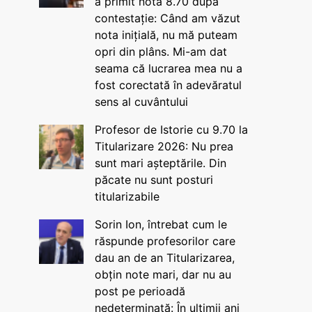
a primit nota 8.70 după
contestație: Când am văzut
nota inițială, nu mă puteam
opri din plâns. Mi-am dat
seama că lucrarea mea nu a
fost corectată în adevăratul
sens al cuvântului
Profesor de Istorie cu 9.70 la
Titularizare 2026: Nu prea
sunt mari așteptările. Din
păcate nu sunt posturi
titularizabile
Sorin Ion, întrebat cum le
răspunde profesorilor care
dau an de an Titularizarea,
obțin note mari, dar nu au
post pe perioadă
nedeterminată: În ultimii ani