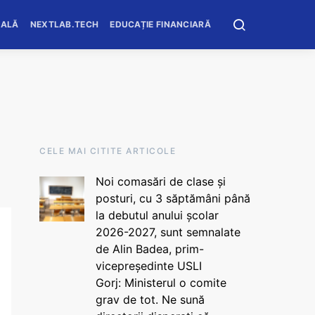
OALĂ
NEXTLAB.TECH
EDUCAȚIE FINANCIARĂ
CELE MAI CITITE ARTICOLE
Noi comasări de clase și
posturi, cu 3 săptămâni până
la debutul anului școlar
2026-2027, sunt semnalate
de Alin Badea, prim-
vicepreședinte USLI
Gorj: Ministerul o comite
grav de tot. Ne sună