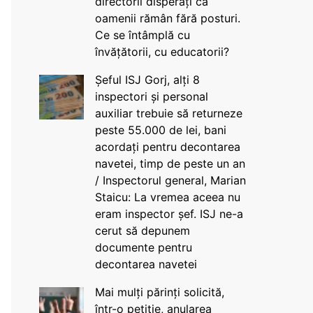
directorii disperați că
oamenii rămân fără posturi.
Ce se întâmplă cu
învățătorii, cu educatorii?
Șeful ISJ Gorj, alți 8
inspectori și personal
auxiliar trebuie să returneze
peste 55.000 de lei, bani
acordați pentru decontarea
navetei, timp de peste un an
/ Inspectorul general, Marian
Staicu: La vremea aceea nu
eram inspector șef. ISJ ne-a
cerut să depunem
documente pentru
decontarea navetei
Mai mulți părinți solicită,
într-o petiție, anularea