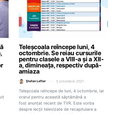
nă
Teleșcoala reîncepe luni, 4
,
octombrie. Se reiau cursurile
pentru clasele a VIII-a și a XII-
or
a, dimineața, respectiv după-
amiaza
3 octombrie 2021
Ștefan Lefter
Teleșcoala reîncepe de luni, 4 octombrie, iar
vit
orarul pentru această săptămână a
fost anunțat recent de TVR. Este vorba
despre lecții televizate de recapitulare a