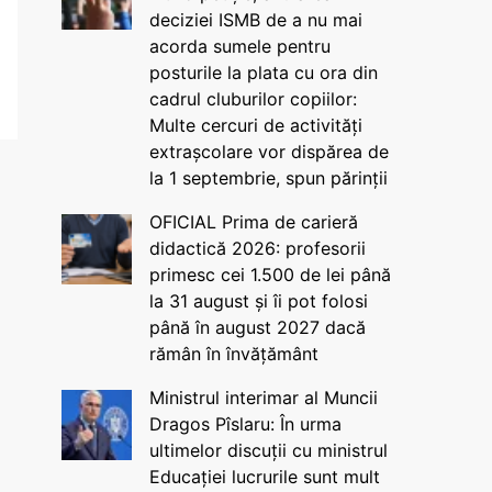
deciziei ISMB de a nu mai
acorda sumele pentru
posturile la plata cu ora din
cadrul cluburilor copiilor:
Multe cercuri de activități
extrașcolare vor dispărea de
la 1 septembrie, spun părinții
OFICIAL Prima de carieră
didactică 2026: profesorii
primesc cei 1.500 de lei până
la 31 august și îi pot folosi
până în august 2027 dacă
rămân în învățământ
Ministrul interimar al Muncii
Dragos Pîslaru: În urma
ultimelor discuții cu ministrul
Educației lucrurile sunt mult