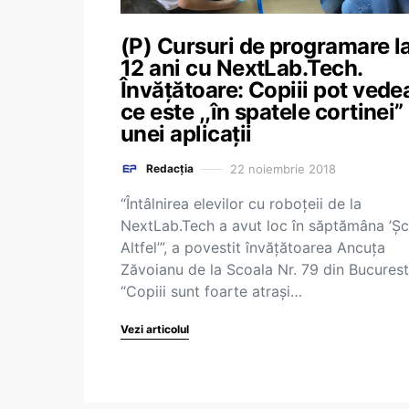
(P) Cursuri de programare la
12 ani cu NextLab.Tech.
Învățătoare: Copiii pot vede
ce este ,,în spatele cortinei”
unei aplicații
22 noiembrie 2018
Redacția
“Întâlnirea elevilor cu roboțeii de la
NextLab.Tech a avut loc în săptămâna ’Ș
Altfel’”, a povestit învățătoarea Ancuța
Zăvoianu de la Scoala Nr. 79 din Bucurest
“Copiii sunt foarte atrași…
Vezi articolul