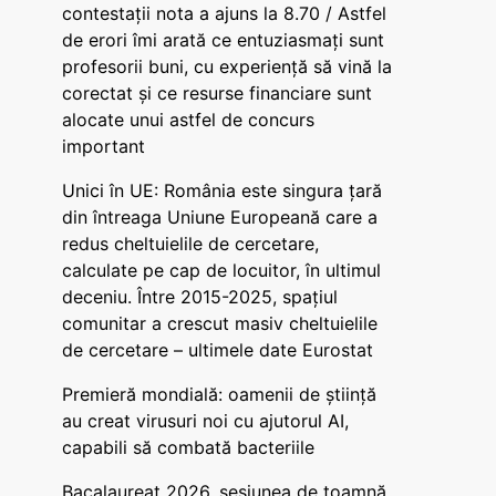
contestații nota a ajuns la 8.70 / Astfel
de erori îmi arată ce entuziasmați sunt
profesorii buni, cu experiență să vină la
corectat și ce resurse financiare sunt
alocate unui astfel de concurs
important
Unici în UE: România este singura țară
din întreaga Uniune Europeană care a
redus cheltuielile de cercetare,
calculate pe cap de locuitor, în ultimul
deceniu. Între 2015-2025, spațiul
comunitar a crescut masiv cheltuielile
de cercetare – ultimele date Eurostat
Premieră mondială: oamenii de știință
au creat virusuri noi cu ajutorul AI,
capabili să combată bacteriile
Bacalaureat 2026, sesiunea de toamnă.