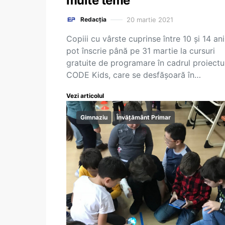
multe teme
20 martie 2021
Redacția
Copiii cu vârste cuprinse între 10 și 14 ani
pot înscrie până pe 31 martie la cursuri
gratuite de programare în cadrul proiectu
CODE Kids, care se desfășoară în…
Vezi articolul
Gimnaziu
Învățământ Primar