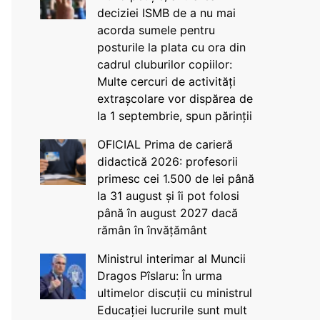
deciziei ISMB de a nu mai
acorda sumele pentru
posturile la plata cu ora din
cadrul cluburilor copiilor:
Multe cercuri de activități
extrașcolare vor dispărea de
la 1 septembrie, spun părinții
OFICIAL Prima de carieră
didactică 2026: profesorii
primesc cei 1.500 de lei până
la 31 august și îi pot folosi
până în august 2027 dacă
rămân în învățământ
Ministrul interimar al Muncii
Dragos Pîslaru: În urma
ultimelor discuții cu ministrul
Educației lucrurile sunt mult