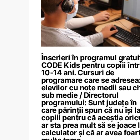
Înscrieri în programul gratui
CODE Kids pentru copiii înt
10-14 ani. Cursuri de
programare care se adresea
elevilor cu note medii sau c
sub medie / Directorul
programului: Sunt județe în
care părinții spun că nu își l
copiii pentru că aceștia ori
ar sta prea mult să se joace 
calculator și că ar avea foar