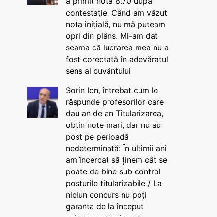
a primit nota 8.70 după
contestație: Când am văzut
nota inițială, nu mă puteam
opri din plâns. Mi-am dat
seama că lucrarea mea nu a
fost corectată în adevăratul
sens al cuvântului
Sorin Ion, întrebat cum le
răspunde profesorilor care
dau an de an Titularizarea,
obțin note mari, dar nu au
post pe perioadă
nedeterminată: În ultimii ani
am încercat să ținem cât se
poate de bine sub control
posturile titularizabile / La
niciun concurs nu poți
garanta de la început