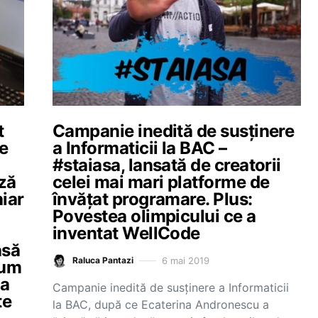
t
Campanie inedită de susținere
re
a Informaticii la BAC –
#staiasa, lansată de creatorii
ză
celei mai mari platforme de
hiar
învățat programare. Plus:
Povestea olimpicului ce a
inventat WellCode
asă
6 mai 2019
Raluca Pantazi
cum
la
Campanie inedită de susținere a Informaticii
te
la BAC, după ce Ecaterina Andronescu a