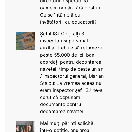
directorii disperați că
oamenii rămân fără posturi.
Ce se întâmplă cu
învățătorii, cu educatorii?
Șeful ISJ Gorj, alți 8
inspectori și personal
auxiliar trebuie să returneze
peste 55.000 de lei, bani
acordați pentru decontarea
navetei, timp de peste un an
/ Inspectorul general, Marian
Staicu: La vremea aceea nu
eram inspector șef. ISJ ne-a
cerut să depunem
documente pentru
decontarea navetei
Mai mulți părinți solicită,
într-o petiție, anularea