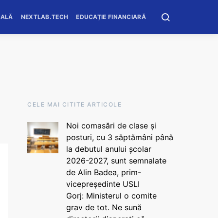
OALĂ
NEXTLAB.TECH
EDUCAȚIE FINANCIARĂ
CELE MAI CITITE ARTICOLE
Noi comasări de clase și
posturi, cu 3 săptămâni până
la debutul anului școlar
2026-2027, sunt semnalate
de Alin Badea, prim-
vicepreședinte USLI
Gorj: Ministerul o comite
grav de tot. Ne sună