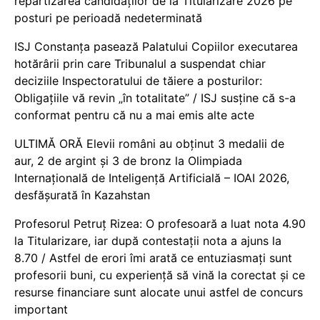
repartizarea candidaților de la Titularizare 2026 pe
posturi pe perioadă nedeterminată
ISJ Constanța pasează Palatului Copiilor executarea
hotărârii prin care Tribunalul a suspendat chiar
deciziile Inspectoratului de tăiere a posturilor:
Obligațiile vă revin „în totalitate” / ISJ susține că s-a
conformat pentru că nu a mai emis alte acte
ULTIMĂ ORĂ Elevii români au obținut 3 medalii de
aur, 2 de argint și 3 de bronz la Olimpiada
Internațională de Inteligență Artificială – IOAI 2026,
desfășurată în Kazahstan
Profesorul Petruț Rizea: O profesoară a luat nota 4.90
la Titularizare, iar după contestații nota a ajuns la
8.70 / Astfel de erori îmi arată ce entuziasmați sunt
profesorii buni, cu experiență să vină la corectat și ce
resurse financiare sunt alocate unui astfel de concurs
important