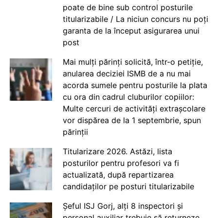
poate de bine sub control posturile
titularizabile / La niciun concurs nu poți
garanta de la început asigurarea unui
post
Mai mulți părinți solicită, într-o petiție,
anularea deciziei ISMB de a nu mai
acorda sumele pentru posturile la plata
cu ora din cadrul cluburilor copiilor:
Multe cercuri de activități extrașcolare
vor dispărea de la 1 septembrie, spun
părinții
Titularizare 2026. Astăzi, lista
posturilor pentru profesori va fi
actualizată, după repartizarea
candidaților pe posturi titularizabile
Șeful ISJ Gorj, alți 8 inspectori și
personal auxiliar trebuie să returneze