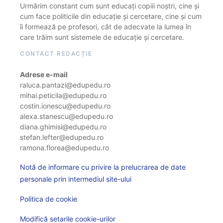
Urmărim constant cum sunt educați copiii noștri, cine și
cum face politicile din educație și cercetare, cine și cum
îi formează pe profesori, cât de adecvate la lumea în
care trăim sunt sistemele de educație și cercetare.
CONTACT REDACȚIE
Adrese e-mail
raluca.pantazi@edupedu.ro
mihai.peticila@edupedu.ro
costin.ionescu@edupedu.ro
alexa.stanescu@edupedu.ro
diana.ghimisi@edupedu.ro
stefan.lefter@edupedu.ro
ramona.florea@edupedu.ro
Notă de informare cu privire la prelucrarea de date
personale prin intermediul site-ului
Politica de cookie
Modifică setarile cookie-urilor