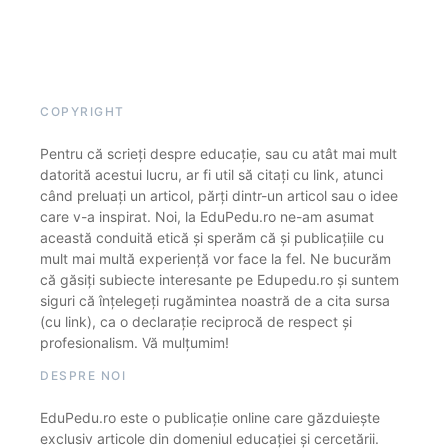
COPYRIGHT
Pentru că scrieți despre educație, sau cu atât mai mult
datorită acestui lucru, ar fi util să citați cu link, atunci
când preluați un articol, părți dintr-un articol sau o idee
care v-a inspirat. Noi, la EduPedu.ro ne-am asumat
această conduită etică și sperăm că și publicațiile cu
mult mai multă experiență vor face la fel. Ne bucurăm
că găsiți subiecte interesante pe Edupedu.ro și suntem
siguri că înțelegeți rugămintea noastră de a cita sursa
(cu link), ca o declarație reciprocă de respect și
profesionalism. Vă mulțumim!
DESPRE NOI
EduPedu.ro este o publicație online care găzduiește
exclusiv articole din domeniul educației și cercetării.