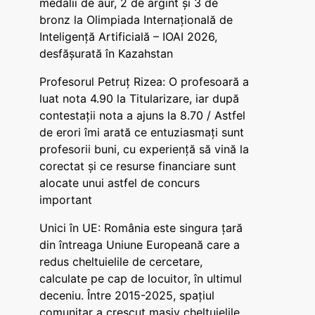
medalii de aur, 2 de argint și 3 de
bronz la Olimpiada Internațională de
Inteligență Artificială – IOAI 2026,
desfășurată în Kazahstan
Profesorul Petruț Rizea: O profesoară a
luat nota 4.90 la Titularizare, iar după
contestații nota a ajuns la 8.70 / Astfel
de erori îmi arată ce entuziasmați sunt
profesorii buni, cu experiență să vină la
corectat și ce resurse financiare sunt
alocate unui astfel de concurs
important
Unici în UE: România este singura țară
din întreaga Uniune Europeană care a
redus cheltuielile de cercetare,
calculate pe cap de locuitor, în ultimul
deceniu. Între 2015-2025, spațiul
comunitar a crescut masiv cheltuielile