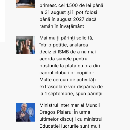
primesc cei 1.500 de lei până
la 31 august și îi pot folosi
până în august 2027 dacă
rămân în învățământ
Mai mulți părinți solicită,
într-o petiție, anularea
deciziei ISMB de a nu mai
acorda sumele pentru
posturile la plata cu ora din
cadrul cluburilor copiilor:
Multe cercuri de activități
extrașcolare vor dispărea de
la 1 septembrie, spun părinții
Ministrul interimar al Muncii
Dragos Pîslaru: În urma
ultimelor discuții cu ministrul
Educației lucrurile sunt mult