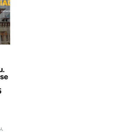
u.
 se
5
u,