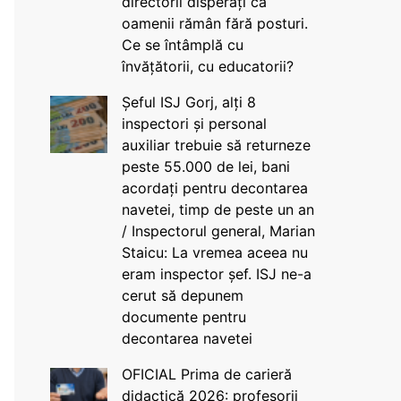
directorii disperați că
oamenii rămân fără posturi.
Ce se întâmplă cu
învățătorii, cu educatorii?
Șeful ISJ Gorj, alți 8
inspectori și personal
auxiliar trebuie să returneze
peste 55.000 de lei, bani
acordați pentru decontarea
navetei, timp de peste un an
/ Inspectorul general, Marian
Staicu: La vremea aceea nu
eram inspector șef. ISJ ne-a
cerut să depunem
documente pentru
decontarea navetei
OFICIAL Prima de carieră
didactică 2026: profesorii