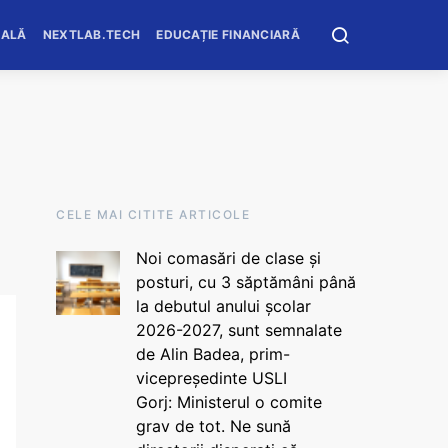
OALĂ
NEXTLAB.TECH
EDUCAȚIE FINANCIARĂ
CELE MAI CITITE ARTICOLE
Noi comasări de clase și
posturi, cu 3 săptămâni până
la debutul anului școlar
2026-2027, sunt semnalate
de Alin Badea, prim-
vicepreședinte USLI
Gorj: Ministerul o comite
grav de tot. Ne sună