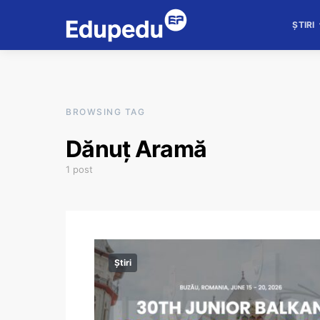
ȘTIRI
BROWSING TAG
Dănuț Aramă
1 post
Știri