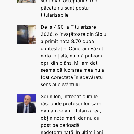
sunt mari așteptările. Din
păcate nu sunt posturi
titularizabile
De la 4.90 la Titularizare
2026, o învățătoare din Sibiu
a primit nota 8.70 după
contestație: Când am văzut
nota inițială, nu mă puteam
opri din plâns. Mi-am dat
seama că lucrarea mea nu a
fost corectată în adevăratul
sens al cuvântului
Sorin Ion, întrebat cum le
răspunde profesorilor care
dau an de an Titularizarea,
obțin note mari, dar nu au
post pe perioadă
nedeterminată: În ultimii ani