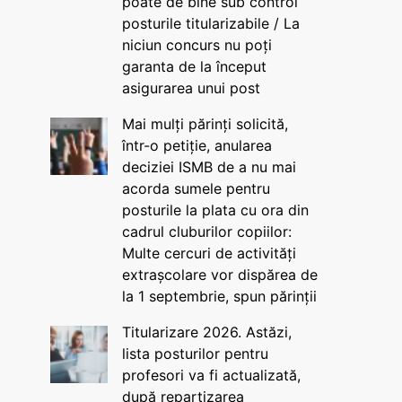
poate de bine sub control
posturile titularizabile / La
niciun concurs nu poți
garanta de la început
asigurarea unui post
Mai mulți părinți solicită,
într-o petiție, anularea
deciziei ISMB de a nu mai
acorda sumele pentru
posturile la plata cu ora din
cadrul cluburilor copiilor:
Multe cercuri de activități
extrașcolare vor dispărea de
la 1 septembrie, spun părinții
Titularizare 2026. Astăzi,
lista posturilor pentru
profesori va fi actualizată,
după repartizarea