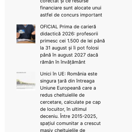
corectat și ce resurse
financiare sunt alocate unui
astfel de concurs important
OFICIAL Prima de carieră
didactică 2026: profesorii
primesc cei 1.500 de lei până
la 31 august și îi pot folosi
până în august 2027 dacă
rămân în învățământ
Unici în UE: România este
singura țară din întreaga
Uniune Europeană care a
redus cheltuielile de
cercetare, calculate pe cap
de locuitor, în ultimul
deceniu. Între 2015-2025,
spațiul comunitar a crescut
masiv cheltuielile de