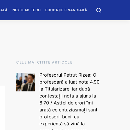
OALĂ
NEXTLAB.TECH
EDUCAȚIE FINANCIARĂ
CELE MAI CITITE ARTICOLE
Profesorul Petruț Rizea: O
profesoară a luat nota 4.90
la Titularizare, iar după
contestații nota a ajuns la
8.70 / Astfel de erori îmi
arată ce entuziasmați sunt
profesorii buni, cu
experiență să vină la