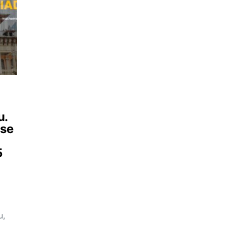
u.
 se
5
u,