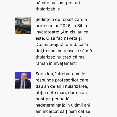
păcate nu sunt posturi
titularizabile
Ședințele de repartizare a
profesorilor 2026, la Sibiu.
Învățătoare: „Am zis iau ce
este. O să fac naveta și
Doamne-ajută, dar dacă în
doi,trei ani nu reușesc să mă
titularizez nu cred că mai
rămân în învățământ”
Sorin Ion, întrebat cum le
răspunde profesorilor care
dau an de an Titularizarea,
obțin note mari, dar nu au
post pe perioadă
nedeterminată: În ultimii ani
am încercat să ținem cât se