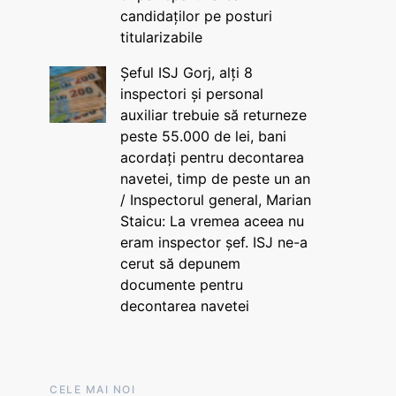
candidaților pe posturi
titularizabile
Șeful ISJ Gorj, alți 8
inspectori și personal
auxiliar trebuie să returneze
peste 55.000 de lei, bani
acordați pentru decontarea
navetei, timp de peste un an
/ Inspectorul general, Marian
Staicu: La vremea aceea nu
eram inspector șef. ISJ ne-a
cerut să depunem
documente pentru
decontarea navetei
CELE MAI NOI