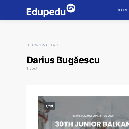
ȘTIRI
BROWSING TAG
Darius Bugăescu
1 post
Știri