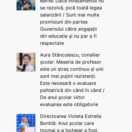
Barna: Dacă învățământul nu
se rezolvă, pică toată legea
salarizării / Sunt mai multe
promisiuni din partea
Guvernului către angajații
din educație și nu par a fi
respectate
Aura Stănculescu, consilier
școlar: Meseria de profesor
este un stres continuu și unii
sunt mai puțini rezistenți.
Este necesară o evaluare
psihiatrică din când în când /
De anul școlar viitor
evaluarea este obligatorie
Directoarea Violeta Estrella
Bontilă: Anul școlar care
tocmai s-a încheiat a fost,