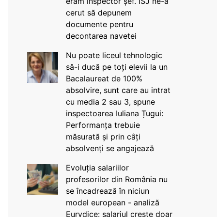
eram inspector șef. ISJ ne-a
cerut să depunem
documente pentru
decontarea navetei
Nu poate liceul tehnologic
să-i ducă pe toți elevii la un
Bacalaureat de 100%
absolvire, sunt care au intrat
cu media 2 sau 3, spune
inspectoarea Iuliana Țugui:
Performanța trebuie
măsurată și prin câți
absolvenți se angajează
Evoluția salariilor
profesorilor din România nu
se încadrează în niciun
model european - analiză
Eurydice: salariul crește doar