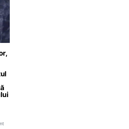
or,
tul
ță
lui
nt