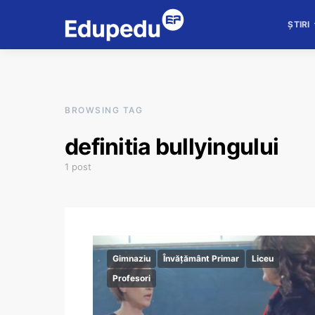
ȘTIRI
BROWSING TAG
definitia bullyingului
1 post
Gimnaziu
Învățământ Primar
Liceu
Profesori