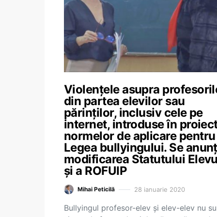
Violențele asupra profesoril
din partea elevilor sau
părinților, inclusiv cele pe
internet, introduse în proiec
normelor de aplicare pentru
Legea bullyingului. Se anun
modificarea Statutului Elevu
și a ROFUIP
28 ianuarie 2020
Mihai Peticilă
Bullyingul profesor-elev și elev-elev nu su