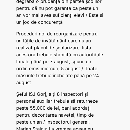
degrabă o prudență din partea școlilor
pentru că nu pot garanta că peste un
an vor mai avea suficienți elevi / Este și
un joc de concurență
Proceduri noi de reorganizare pentru
unitățile de învățământ care nu au
realizat planul de școlarizare: lista
acestora trebuie stabilită cu autoritățile
locale până pe 7 august, spune un
ordin emis miercuri, 5 august / Toate
măsurile trebuie încheiate până pe 24
august
Șeful ISJ Gorj, alți 8 inspectori și
personal auxiliar trebuie să returneze
peste 55.000 de lei, bani acordați
pentru decontarea navetei, timp de
peste un an / Inspectorul general,
Marian Staicu: La vremea aceea nu