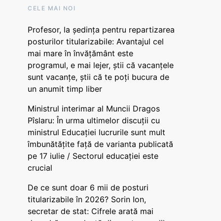
CELE MAI NOI
Profesor, la ședința pentru repartizarea
posturilor titularizabile: Avantajul cel
mai mare în învățământ este
programul, e mai lejer, știi că vacanțele
sunt vacanţe, știi că te poți bucura de
un anumit timp liber
Ministrul interimar al Muncii Dragos
Pîslaru: În urma ultimelor discuții cu
ministrul Educației lucrurile sunt mult
îmbunătățite față de varianta publicată
pe 17 iulie / Sectorul educației este
crucial
De ce sunt doar 6 mii de posturi
titularizabile în 2026? Sorin Ion,
secretar de stat: Cifrele arată mai