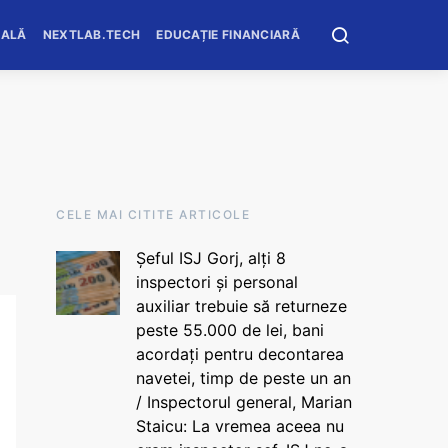
OALĂ
NEXTLAB.TECH
EDUCAȚIE FINANCIARĂ
CELE MAI CITITE ARTICOLE
Șeful ISJ Gorj, alți 8
inspectori și personal
auxiliar trebuie să returneze
peste 55.000 de lei, bani
acordați pentru decontarea
navetei, timp de peste un an
/ Inspectorul general, Marian
Staicu: La vremea aceea nu