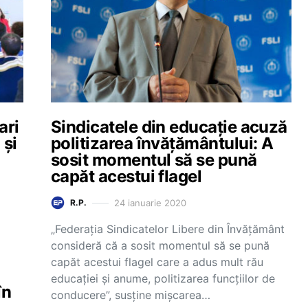
ari
Sindicatele din educație acuză
 și
politizarea învățământului: A
sosit momentul să se pună
capăt acestui flagel
24 ianuarie 2020
R.P.
„Federația Sindicatelor Libere din Învățământ
consideră că a sosit momentul să se pună
capăt acestui flagel care a adus mult rău
educației și anume, politizarea funcțiilor de
în
conducere”, susține mișcarea…