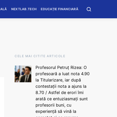
OALĂ
NEXTLAB.TECH
EDUCAȚIE FINANCIARĂ
CELE MAI CITITE ARTICOLE
Profesorul Petruț Rizea: O
profesoară a luat nota 4.90
la Titularizare, iar după
contestații nota a ajuns la
8.70 / Astfel de erori îmi
arată ce entuziasmați sunt
profesorii buni, cu
experiență să vină la