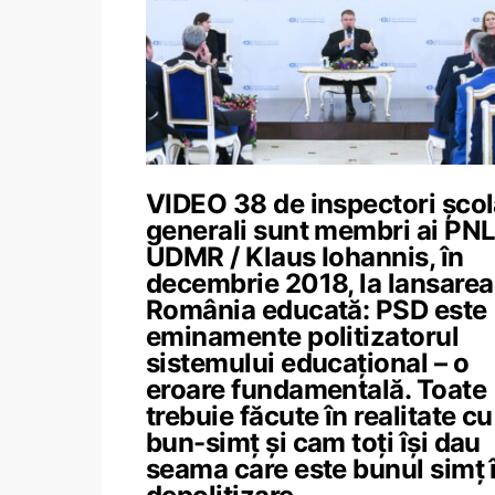
VIDEO 38 de inspectori școl
generali sunt membri ai PNL
UDMR / Klaus Iohannis, în
decembrie 2018, la lansarea
România educată: PSD este
eminamente politizatorul
sistemului educațional – o
eroare fundamentală. Toate
trebuie făcute în realitate cu
bun-simț și cam toți își dau
seama care este bunul simț 