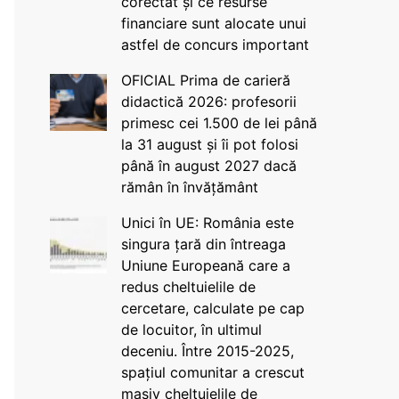
corectat și ce resurse
financiare sunt alocate unui
astfel de concurs important
OFICIAL Prima de carieră
didactică 2026: profesorii
primesc cei 1.500 de lei până
la 31 august și îi pot folosi
până în august 2027 dacă
rămân în învățământ
Unici în UE: România este
singura țară din întreaga
Uniune Europeană care a
redus cheltuielile de
cercetare, calculate pe cap
de locuitor, în ultimul
deceniu. Între 2015-2025,
spațiul comunitar a crescut
masiv cheltuielile de