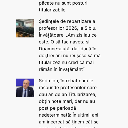
păcate nu sunt posturi
titularizabile
Ședințele de repartizare a
profesorilor 2026, la Sibiu.
Învățătoare: „Am zis iau ce
este. O să fac naveta și
Doamne-ajută, dar dacă în
doi,trei ani nu reușesc să mă
titularizez nu cred că mai
rămân în învățământ”
Sorin Ion, întrebat cum le
răspunde profesorilor care
dau an de an Titularizarea,
obțin note mari, dar nu au
post pe perioadă
nedeterminată: În ultimii ani
am încercat să ținem cât se