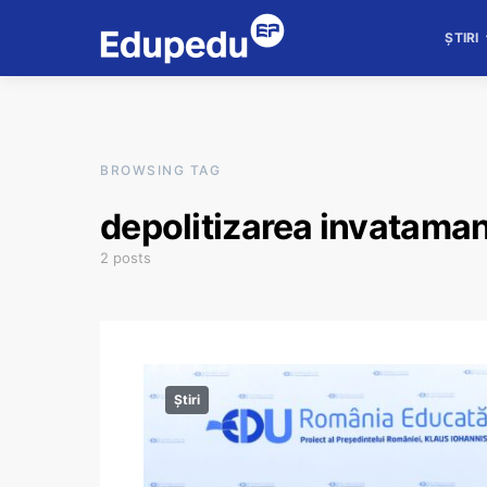
ȘTIRI
BROWSING TAG
depolitizarea invataman
2 posts
Știri