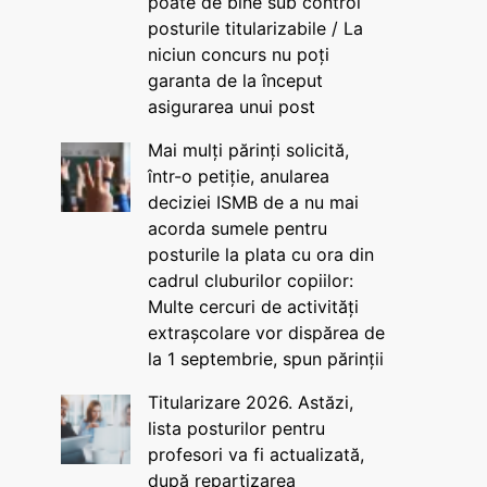
poate de bine sub control
posturile titularizabile / La
niciun concurs nu poți
garanta de la început
asigurarea unui post
Mai mulți părinți solicită,
într-o petiție, anularea
deciziei ISMB de a nu mai
acorda sumele pentru
posturile la plata cu ora din
cadrul cluburilor copiilor:
Multe cercuri de activități
extrașcolare vor dispărea de
la 1 septembrie, spun părinții
Titularizare 2026. Astăzi,
lista posturilor pentru
profesori va fi actualizată,
după repartizarea