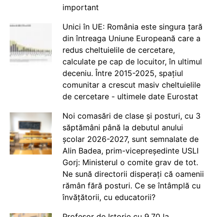
important
Unici în UE: România este singura țară
din întreaga Uniune Europeană care a
redus cheltuielile de cercetare,
calculate pe cap de locuitor, în ultimul
deceniu. Între 2015-2025, spațiul
comunitar a crescut masiv cheltuielile
de cercetare - ultimele date Eurostat
Noi comasări de clase și posturi, cu 3
săptămâni până la debutul anului
școlar 2026-2027, sunt semnalate de
Alin Badea, prim-vicepreședinte USLI
Gorj: Ministerul o comite grav de tot.
Ne sună directorii disperați că oamenii
rămân fără posturi. Ce se întâmplă cu
învățătorii, cu educatorii?
Profesor de Istorie cu 9.70 la