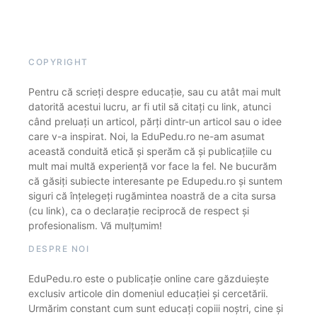
COPYRIGHT
Pentru că scrieți despre educație, sau cu atât mai mult
datorită acestui lucru, ar fi util să citați cu link, atunci
când preluați un articol, părți dintr-un articol sau o idee
care v-a inspirat. Noi, la EduPedu.ro ne-am asumat
această conduită etică și sperăm că și publicațiile cu
mult mai multă experiență vor face la fel. Ne bucurăm
că găsiți subiecte interesante pe Edupedu.ro și suntem
siguri că înțelegeți rugămintea noastră de a cita sursa
(cu link), ca o declarație reciprocă de respect și
profesionalism. Vă mulțumim!
DESPRE NOI
EduPedu.ro este o publicație online care găzduiește
exclusiv articole din domeniul educației și cercetării.
Urmărim constant cum sunt educați copiii noștri, cine și