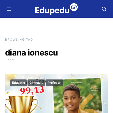
BROWSING TAG
diana ionescu
1 post
Educație
Gimnaziu
Profesori