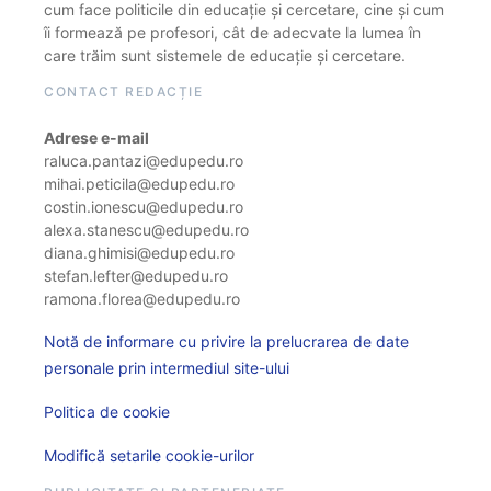
cum face politicile din educație și cercetare, cine și cum
îi formează pe profesori, cât de adecvate la lumea în
care trăim sunt sistemele de educație și cercetare.
CONTACT REDACȚIE
Adrese e-mail
raluca.pantazi@edupedu.ro
mihai.peticila@edupedu.ro
costin.ionescu@edupedu.ro
alexa.stanescu@edupedu.ro
diana.ghimisi@edupedu.ro
stefan.lefter@edupedu.ro
ramona.florea@edupedu.ro
Notă de informare cu privire la prelucrarea de date
personale prin intermediul site-ului
Politica de cookie
Modifică setarile cookie-urilor