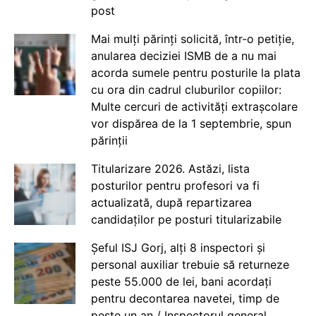
post
Mai mulți părinți solicită, într-o petiție,
anularea deciziei ISMB de a nu mai
acorda sumele pentru posturile la plata
cu ora din cadrul cluburilor copiilor:
Multe cercuri de activități extrașcolare
vor dispărea de la 1 septembrie, spun
părinții
Titularizare 2026. Astăzi, lista
posturilor pentru profesori va fi
actualizată, după repartizarea
candidaților pe posturi titularizabile
Șeful ISJ Gorj, alți 8 inspectori și
personal auxiliar trebuie să returneze
peste 55.000 de lei, bani acordați
pentru decontarea navetei, timp de
peste un an / Inspectorul general,