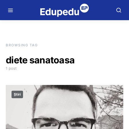
BROWSING TAG
diete sanatoasa
1 post
Știri