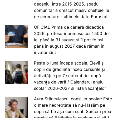
deceniu. Între 2015-2025, spațiul
comunitar a crescut masiv cheltuielile
de cercetare - ultimele date Eurostat
OFICIAL Prima de carieră didactică
2026: profesorii primesc cei 1.500 de
lei până la 31 august și îi pot folosi
până în august 2027 dacă rămân în
învățământ
Peste o lună începe școala. Elevii și
copiii de grădiniță încep cursurile și
activitățile pe 7 septembrie, după
vacanța de vară / Calendarul anului
școlar 2026-2027 și lista vacanțelor
Aura Stănculescu, consilier școlar: Este
o mare nedreptate să nu-i lăsăm pe
copii să fie așa cum sunt. Suntem prea
dornici să îi băgăm în șabloane și să-i