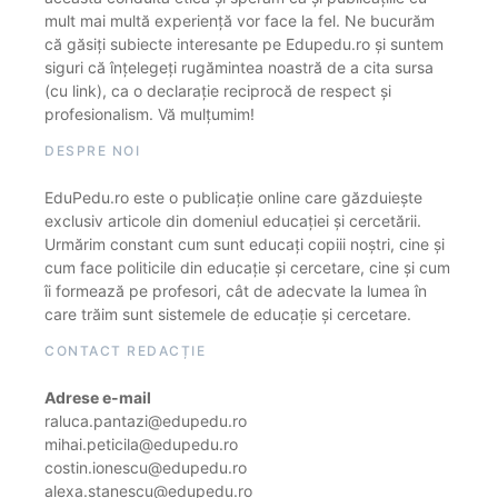
mult mai multă experiență vor face la fel. Ne bucurăm
că găsiți subiecte interesante pe Edupedu.ro și suntem
siguri că înțelegeți rugămintea noastră de a cita sursa
(cu link), ca o declarație reciprocă de respect și
profesionalism. Vă mulțumim!
DESPRE NOI
EduPedu.ro este o publicație online care găzduiește
exclusiv articole din domeniul educației și cercetării.
Urmărim constant cum sunt educați copiii noștri, cine și
cum face politicile din educație și cercetare, cine și cum
îi formează pe profesori, cât de adecvate la lumea în
care trăim sunt sistemele de educație și cercetare.
CONTACT REDACȚIE
Adrese e-mail
raluca.pantazi@edupedu.ro
mihai.peticila@edupedu.ro
costin.ionescu@edupedu.ro
alexa.stanescu@edupedu.ro