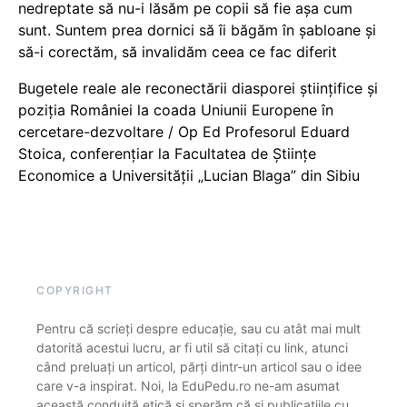
nedreptate să nu-i lăsăm pe copii să fie așa cum
sunt. Suntem prea dornici să îi băgăm în șabloane și
să-i corectăm, să invalidăm ceea ce fac diferit
Bugetele reale ale reconectării diasporei științifice și
poziția României la coada Uniunii Europene în
cercetare-dezvoltare / Op Ed Profesorul Eduard
Stoica, conferențiar la Facultatea de Științe
Economice a Universității „Lucian Blaga” din Sibiu
COPYRIGHT
Pentru că scrieți despre educație, sau cu atât mai mult
datorită acestui lucru, ar fi util să citați cu link, atunci
când preluați un articol, părți dintr-un articol sau o idee
care v-a inspirat. Noi, la EduPedu.ro ne-am asumat
această conduită etică și sperăm că și publicațiile cu