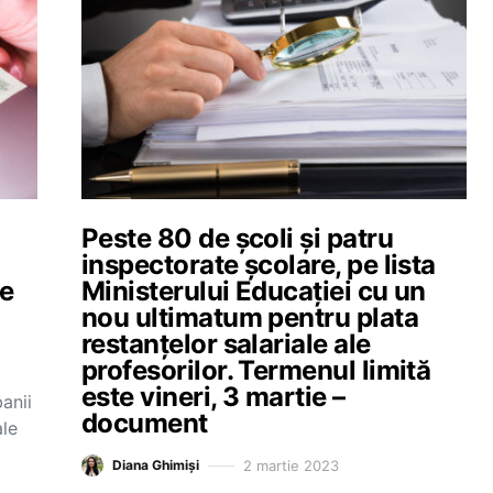
n
Peste 80 de școli și patru
inspectorate școlare, pe lista
le
Ministerului Educației cu un
nou ultimatum pentru plata
restanțelor salariale ale
profesorilor. Termenul limită
este vineri, 3 martie –
anii
document
ale
2 martie 2023
Diana Ghimiși