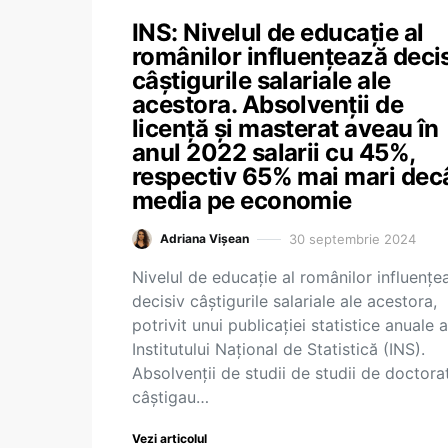
INS: Nivelul de educație al
românilor influențează deci
câștigurile salariale ale
acestora. Absolvenții de
licență și masterat aveau în
anul 2022 salarii cu 45%,
respectiv 65% mai mari dec
media pe economie
30 septembrie 2024
Adriana Vișean
Nivelul de educație al românilor influențe
decisiv câștigurile salariale ale acestora,
potrivit unui publicației statistice anuale a
Institutului Național de Statistică (INS).
Absolvenții de studii de studii de doctora
câștigau…
Vezi articolul