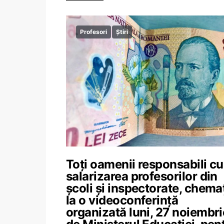
Profesori
Știri
Toți oamenii responsabili cu
salarizarea profesorilor din
școli și inspectorate, chema
la o videoconferință
organizată luni, 27 noiembri