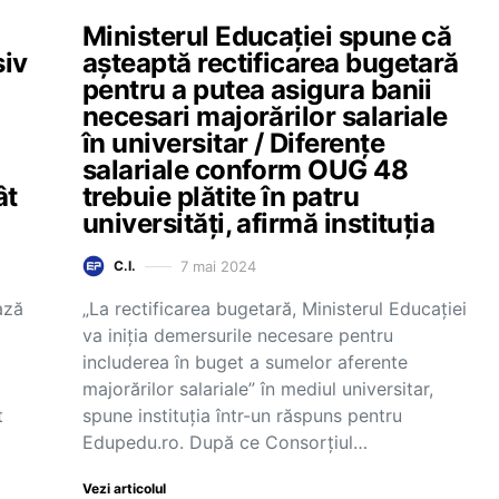
Ministerul Educației spune că
siv
așteaptă rectificarea bugetară
pentru a putea asigura banii
necesari majorărilor salariale
în universitar / Diferențe
salariale conform OUG 48
ât
trebuie plătite în patru
universități, afirmă instituția
7 mai 2024
C.I.
ază
„La rectificarea bugetară, Ministerul Educației
va iniția demersurile necesare pentru
includerea în buget a sumelor aferente
majorărilor salariale” în mediul universitar,
t
spune instituția într-un răspuns pentru
Edupedu.ro. După ce Consorțiul…
Vezi articolul