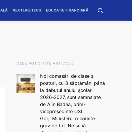
OALĂ
NEXTLAB.TECH
EDUCAȚIE FINANCIARĂ
CELE MAI CITITE ARTICOLE
Noi comasări de clase și
posturi, cu 3 săptămâni până
la debutul anului școlar
2026-2027, sunt semnalate
de Alin Badea, prim-
vicepreședinte USLI
Gorj: Ministerul o comite
grav de tot. Ne sună