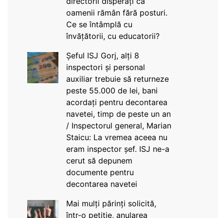
directorii disperați că
oamenii rămân fără posturi.
Ce se întâmplă cu
învățătorii, cu educatorii?
Șeful ISJ Gorj, alți 8
inspectori și personal
auxiliar trebuie să returneze
peste 55.000 de lei, bani
acordați pentru decontarea
navetei, timp de peste un an
/ Inspectorul general, Marian
Staicu: La vremea aceea nu
eram inspector șef. ISJ ne-a
cerut să depunem
documente pentru
decontarea navetei
Mai mulți părinți solicită,
într-o petiție, anularea