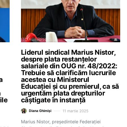
Liderul sindical Marius Nistor,
despre plata restanțelor
salariale din OUG nr. 48/2022:
Trebuie să clarificăm lucrurile
a
acestea cu Ministerul
Educației și cu premierul, ca să
a
urgentăm plata drepturilor
ile
câștigate în instanță
11 martie 2025
Diana Ghimiși
Marius Nistor, președintele Federației