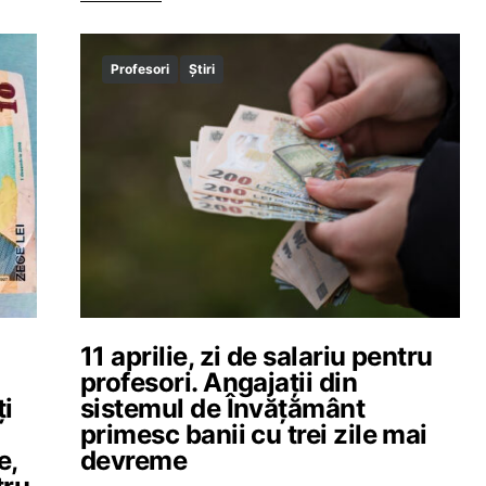
Profesori
Știri
11 aprilie, zi de salariu pentru
profesori. Angajații din
ți
sistemul de Învățământ
primesc banii cu trei zile mai
e,
devreme