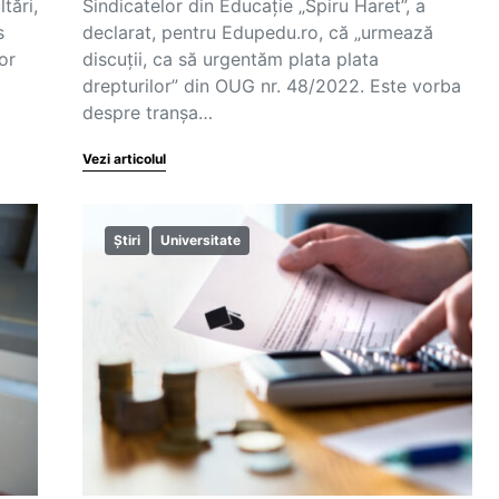
tări,
Sindicatelor din Educație „Spiru Haret”, a
s
declarat, pentru Edupedu.ro, că „urmează
or
discuții, ca să urgentăm plata plata
drepturilor” din OUG nr. 48/2022. Este vorba
despre tranșa…
Vezi articolul
Știri
Universitate