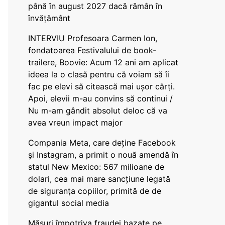
până în august 2027 dacă rămân în
învățământ
INTERVIU Profesoara Carmen Ion,
fondatoarea Festivalului de book-
trailere, Boovie: Acum 12 ani am aplicat
ideea la o clasă pentru că voiam să îi
fac pe elevi să citească mai ușor cărți.
Apoi, elevii m-au convins să continui /
Nu m-am gândit absolut deloc că va
avea vreun impact major
Compania Meta, care deține Facebook
și Instagram, a primit o nouă amendă în
statul New Mexico: 567 milioane de
dolari, cea mai mare sancțiune legată
de siguranța copiilor, primită de de
gigantul social media
Măsuri împotriva fraudei bazate pe