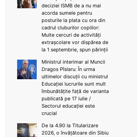
deciziei ISMB de a nu mai
acorda sumele pentru
posturile la plata cu ora din
cadrul cluburilor copiilor:
Multe cercuri de activități
extrașcolare vor dispărea de
la 1 septembrie, spun părinții
Ministrul interimar al Muncii
Dragos Pîslaru: În urma
ultimelor discuții cu ministrul
Educației lucrurile sunt mult
îmbunătățite față de varianta
publicată pe 17 iulie /
Sectorul educației este
crucial
De la 4.90 la Titularizare
2026, o învățătoare din Sibiu