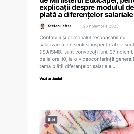
de Ministerul Educației, pen
explicații despre modulul de
plată a diferențelor salariale
26 noiembrie 2023
Ștefan Lefter
Contabilii și personalul responsabil cu
salarizarea din școli și inspectoratele șco
(ISJ/ISMB) sunt convocați luni, 27 noiembr
de la ora 10, la o videoconferință general
tema plății diferențelor salariale…
Vezi articolul
Știri