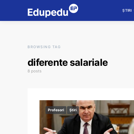
ȘTIRI
BROWSING TAG
diferente salariale
8 posts
Profesori
Știri