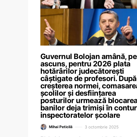
Guvernul Bolojan amână, pe
ascuns, pentru 2026 plata
hotărârilor judecătorești
câștigate de profesori. După
creșterea normei, comasare
școlilor și desființarea
posturilor urmează blocare
banilor deja trimiși în contur
inspectoratelor școlare
3 octombrie 2025
Mihai Peticilă