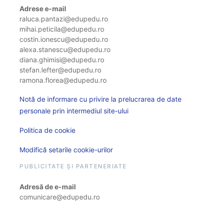
Adrese e-mail
raluca.pantazi@edupedu.ro
mihai.peticila@edupedu.ro
costin.ionescu@edupedu.ro
alexa.stanescu@edupedu.ro
diana.ghimisi@edupedu.ro
stefan.lefter@edupedu.ro
ramona.florea@edupedu.ro
Notă de informare cu privire la prelucrarea de date
personale prin intermediul site-ului
Politica de cookie
Modifică setarile cookie-urilor
PUBLICITATE ȘI PARTENERIATE
Adresă de e-mail
comunicare@edupedu.ro