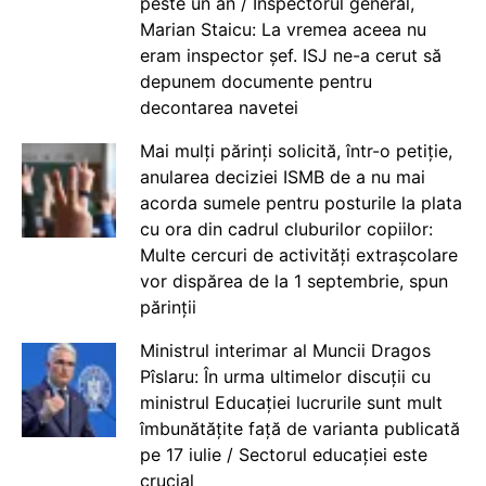
peste un an / Inspectorul general,
Marian Staicu: La vremea aceea nu
eram inspector șef. ISJ ne-a cerut să
depunem documente pentru
decontarea navetei
Mai mulți părinți solicită, într-o petiție,
anularea deciziei ISMB de a nu mai
acorda sumele pentru posturile la plata
cu ora din cadrul cluburilor copiilor:
Multe cercuri de activități extrașcolare
vor dispărea de la 1 septembrie, spun
părinții
Ministrul interimar al Muncii Dragos
Pîslaru: În urma ultimelor discuții cu
ministrul Educației lucrurile sunt mult
îmbunătățite față de varianta publicată
pe 17 iulie / Sectorul educației este
crucial