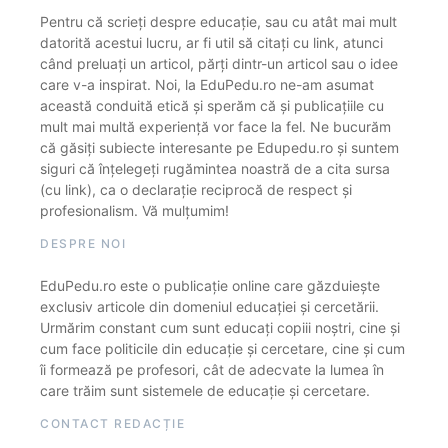
Pentru că scrieți despre educație, sau cu atât mai mult
datorită acestui lucru, ar fi util să citați cu link, atunci
când preluați un articol, părți dintr-un articol sau o idee
care v-a inspirat. Noi, la EduPedu.ro ne-am asumat
această conduită etică și sperăm că și publicațiile cu
mult mai multă experiență vor face la fel. Ne bucurăm
că găsiți subiecte interesante pe Edupedu.ro și suntem
siguri că înțelegeți rugămintea noastră de a cita sursa
(cu link), ca o declarație reciprocă de respect și
profesionalism. Vă mulțumim!
DESPRE NOI
EduPedu.ro este o publicație online care găzduiește
exclusiv articole din domeniul educației și cercetării.
Urmărim constant cum sunt educați copiii noștri, cine și
cum face politicile din educație și cercetare, cine și cum
îi formează pe profesori, cât de adecvate la lumea în
care trăim sunt sistemele de educație și cercetare.
CONTACT REDACȚIE