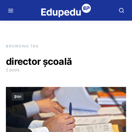
BROWSING TAG
director școală
2 posts
Știri