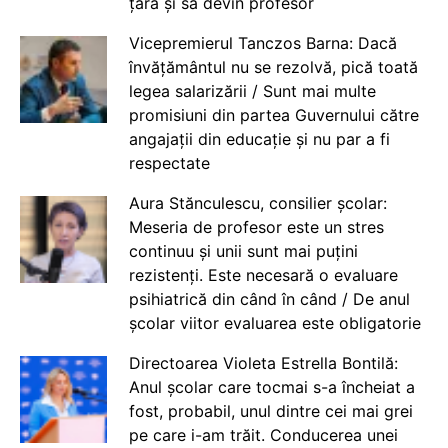
țară și să devin profesor
Vicepremierul Tanczos Barna: Dacă
învățământul nu se rezolvă, pică toată
legea salarizării / Sunt mai multe
promisiuni din partea Guvernului către
angajații din educație și nu par a fi
respectate
Aura Stănculescu, consilier școlar:
Meseria de profesor este un stres
continuu și unii sunt mai puțini
rezistenți. Este necesară o evaluare
psihiatrică din când în când / De anul
școlar viitor evaluarea este obligatorie
Directoarea Violeta Estrella Bontilă:
Anul școlar care tocmai s-a încheiat a
fost, probabil, unul dintre cei mai grei
pe care i-am trăit. Conducerea unei