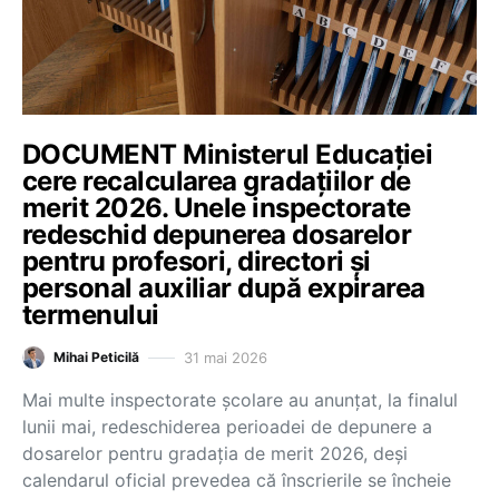
DOCUMENT Ministerul Educației
cere recalcularea gradațiilor de
merit 2026. Unele inspectorate
redeschid depunerea dosarelor
pentru profesori, directori și
personal auxiliar după expirarea
termenului
31 mai 2026
Mihai Peticilă
Mai multe inspectorate școlare au anunțat, la finalul
lunii mai, redeschiderea perioadei de depunere a
dosarelor pentru gradația de merit 2026, deși
calendarul oficial prevedea că înscrierile se încheie