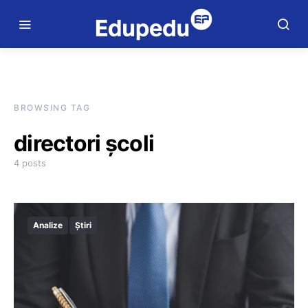
BROWSING TAG
directori școli
4 posts
Analize
Știri