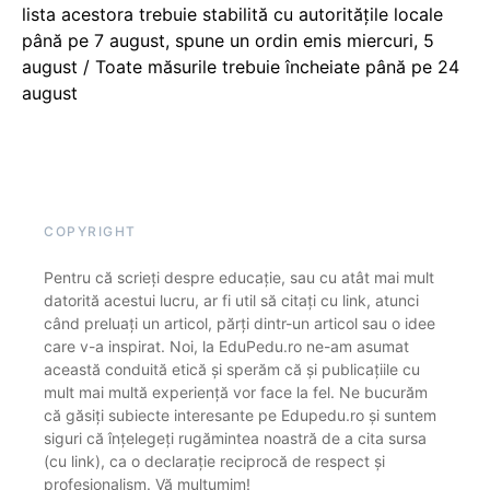
lista acestora trebuie stabilită cu autoritățile locale
până pe 7 august, spune un ordin emis miercuri, 5
august / Toate măsurile trebuie încheiate până pe 24
august
COPYRIGHT
Pentru că scrieți despre educație, sau cu atât mai mult
datorită acestui lucru, ar fi util să citați cu link, atunci
când preluați un articol, părți dintr-un articol sau o idee
care v-a inspirat. Noi, la EduPedu.ro ne-am asumat
această conduită etică și sperăm că și publicațiile cu
mult mai multă experiență vor face la fel. Ne bucurăm
că găsiți subiecte interesante pe Edupedu.ro și suntem
siguri că înțelegeți rugămintea noastră de a cita sursa
(cu link), ca o declarație reciprocă de respect și
profesionalism. Vă mulțumim!