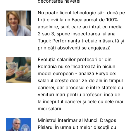
decontarea navetei
Nu poate liceul tehnologic să-i ducă pe
toți elevii la un Bacalaureat de 100%
absolvire, sunt care au intrat cu media
2 sau 3, spune inspectoarea Iuliana
Țugui: Performanța trebuie măsurată și
prin câți absolvenți se angajează
Evoluția salariilor profesorilor din
România nu se încadrează în niciun
model european - analiză Eurydice:
salariul crește doar 25 de ani în timpul
carierei, dar procesul e între statele cu
venituri mari pentru profesori încă de
la începutul carierei și cele cu cele mai
mici salarii
Ministrul interimar al Muncii Dragos
Pîslaru: În urma ultimelor discuții cu