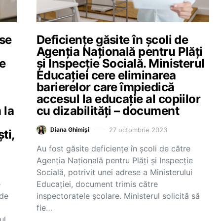
 se
Deficiențe găsite în școli de
Agenţia Naţională pentru Plăţi
re
şi Inspecţie Socială. Ministerul
Educației cere eliminarea
barierelor care împiedică
accesul la educaţie al copiilor
 la
cu dizabilităţi – document
27 octombrie 2023
Diana Ghimiși
ti,
Au fost găsite deficiențe în școli de către
Agenţia Naţională pentru Plăţi şi Inspecţie
Socială, potrivit unei adrese a Ministerului
e
Educației, document trimis către
 de
inspectoratele școlare. Ministerul solicită să
fie…
ul