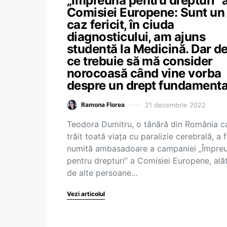
„Împreună pentru drepturi” 
Comisiei Europene: Sunt un
caz fericit, în ciuda
diagnosticului, am ajuns
studentă la Medicină. Dar d
ce trebuie să mă consider
norocoasă când vine vorba
despre un drept fundamenta
21 decembrie 2022
Ramona Florea
Teodora Dumitru, o tânără din România c
trăit toată viața cu paralizie cerebrală, a 
numită ambasadoare a campaniei „Împre
pentru drepturi” a Comisiei Europene, alăt
de alte persoane…
Vezi articolul