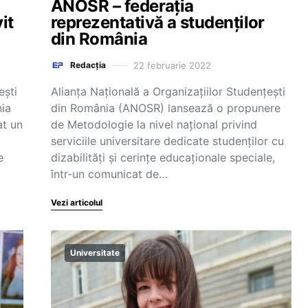
ANOSR – federația
it
reprezentativă a studenților
din România
22 februarie 2022
Redacția
ești
Alianța Națională a Organizațiilor Studențești
ia
din România (ANOSR) lansează o propunere
at un
de Metodologie la nivel național privind
serviciile universitare dedicate studenților cu
e
dizabilități și cerințe educaționale speciale,
într-un comunicat de…
Vezi articolul
Universitate