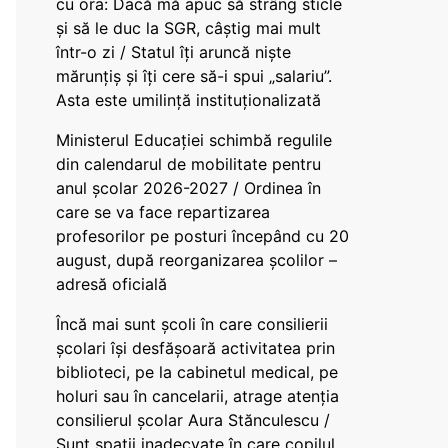
cu ora: Dacă mă apuc să strâng sticle
și să le duc la SGR, câștig mai mult
într-o zi / Statul îți aruncă niște
mărunțiș și îți cere să-i spui „salariu”.
Asta este umilință instituționalizată
Ministerul Educației schimbă regulile
din calendarul de mobilitate pentru
anul școlar 2026-2027 / Ordinea în
care se va face repartizarea
profesorilor pe posturi începând cu 20
august, după reorganizarea școlilor –
adresă oficială
Încă mai sunt școli în care consilierii
școlari își desfășoară activitatea prin
biblioteci, pe la cabinetul medical, pe
holuri sau în cancelarii, atrage atenția
consilierul școlar Aura Stănculescu /
Sunt spații inadecvate în care copilul