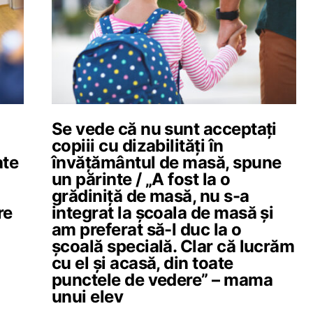
Se vede că nu sunt acceptați
copiii cu dizabilități în
ate
învățământul de masă, spune
un părinte / „A fost la o
grădiniță de masă, nu s-a
re
integrat la școala de masă și
am preferat să-l duc la o
școală specială. Clar că lucrăm
cu el și acasă, din toate
punctele de vedere” – mama
unui elev