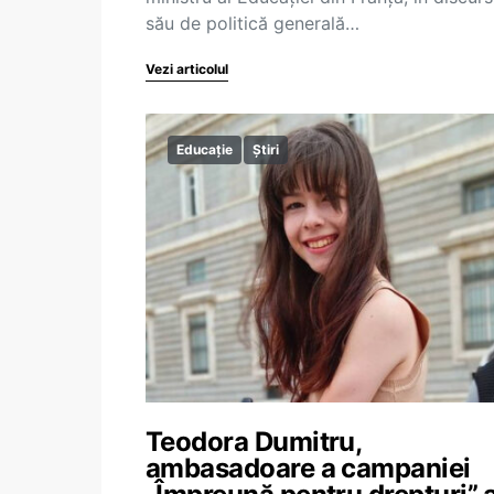
său de politică generală…
Vezi articolul
Educație
Știri
Teodora Dumitru,
ambasadoare a campaniei