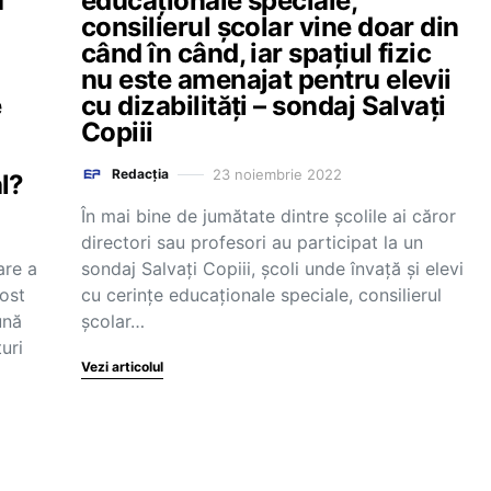
a
educaționale speciale,
consilierul școlar vine doar din
când în când, iar spațiul fizic
nu este amenajat pentru elevii
e
cu dizabilități – sondaj Salvați
Copiii
23 noiembrie 2022
Redacția
l?
În mai bine de jumătate dintre școlile ai căror
directori sau profesori au participat la un
are a
sondaj Salvați Copiii, școli unde învață și elevi
fost
cu cerințe educaționale speciale, consilierul
ună
școlar…
uri
Vezi articolul