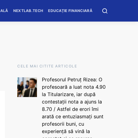
OALĂ
NEXTLAB.TECH
EDUCAȚIE FINANCIARĂ
CELE MAI CITITE ARTICOLE
Profesorul Petruț Rizea: O
profesoară a luat nota 4.90
la Titularizare, iar după
contestații nota a ajuns la
8.70 / Astfel de erori îmi
arată ce entuziasmați sunt
profesorii buni, cu
experiență să vină la