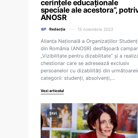
cerințele educaționale
speciale ale acestora”, potriv
ANOSR
15 noiembrie 2022
Redacția
Alianța Națională a Organizațiilor Studenț
din România (ANOSR) desfășoară campan
„Vizibilitate pentru dizabilitate” și a realiz
chestionar care se adresează exclusiv
persoanelor cu dizabilități din următoarel
categorii: studenți, absolvenți,…
Vezi articolul
Știri