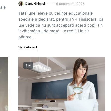
15 decembrie 2025
Diana Ghimiși
iale
Tatăl unei eleve cu cerințe educaționale
speciale a declarat, pentru TVR Timișoara, că
„se vede că nu sunt acceptați acești copii (în
învățământul de masă – n.red)”. Un alt
părinte…
Vezi articolul
Știri