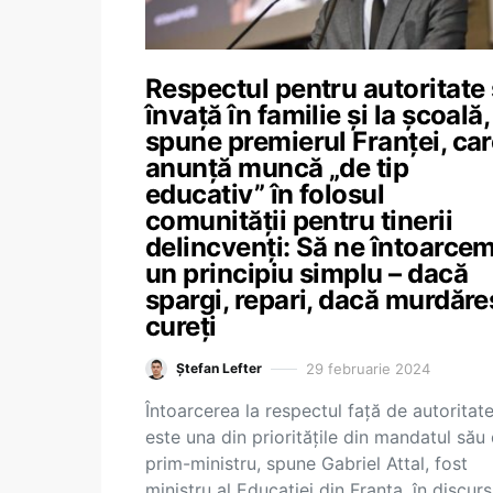
Respectul pentru autoritate
învață în familie și la școală,
spune premierul Franței, ca
anunță muncă „de tip
educativ” în folosul
comunității pentru tinerii
delincvenți: Să ne întoarcem
un principiu simplu – dacă
spargi, repari, dacă murdăreș
cureți
29 februarie 2024
Ștefan Lefter
Întoarcerea la respectul față de autoritat
este una din prioritățile din mandatul său
prim-ministru, spune Gabriel Attal, fost
ministru al Educației din Franța, în discurs