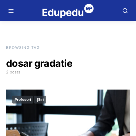
BROWSING TAG
dosar gradatie
2 posts
Profesori
Știri