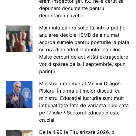
eram inspector șef. ISJ ne-a cerut să
depunem documente pentru
decontarea navetei
Mai mulți părinți solicită, într-o petiție,
anularea deciziei ISMB de a nu mai
acorda sumele pentru posturile la plata
cu ora din cadrul cluburilor copiilor:
Multe cercuri de activități extrașcolare
vor dispărea de la 1 septembrie, spun
părinții
Ministrul interimar al Muncii Dragos
Pîslaru: În urma ultimelor discuții cu
ministrul Educației lucrurile sunt mult
îmbunătățite față de varianta publicată
pe 17 iulie / Sectorul educației este
crucial
De la 4.90 la Titularizare 2026, o