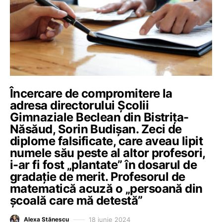
Încercare de compromitere la
adresa directorului Școlii
Gimnaziale Beclean din Bistrița-
Năsăud, Sorin Budișan. Zeci de
diplome falsificate, care aveau lipit
numele său peste al altor profesori,
i-ar fi fost „plantate” în dosarul de
gradație de merit. Profesorul de
matematică acuză o „persoană din
școală care mă detestă”
18 iunie 2024
Alexa Stănescu