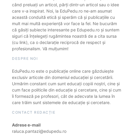
când preluați un articol, părți dintr-un articol sau o idee
care v-a inspirat. Noi, la EduPedu.ro ne-am asumat
această conduită etică și sperăm că și publicațiile cu
mult mai multă experiență vor face la fel. Ne bucurăm
că găsiți subiecte interesante pe Edupedu.ro și suntem
siguri că înțelegeți rugămintea noastră de a cita sursa
(cu link), ca o declarație reciprocă de respect și
profesionalism. Vă mulțumim!
DESPRE NOI
EduPedu.ro este o publicație online care găzduiește
exclusiv articole din domeniul educației și cercetării.
Urmărim constant cum sunt educați copiii noștri, cine și
cum face politicile din educație și cercetare, cine și cum
îi formează pe profesori, cât de adecvate la lumea în
care trăim sunt sistemele de educație și cercetare.
CONTACT REDACȚIE
Adrese e-mail
raluca.pantazi@edupedu.ro