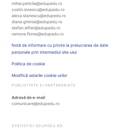
mihai.peticila@edupedu.ro
costin.ionescu@edupedu.ro
alexa.stanescu@edupedu.ro
diana.ghimisi@edupedu.ro
stefan.lefter@edupedu.ro
ramona.florea@edupedu.ro
Notă de informare cu privire la prelucrarea de date
personale prin intermediul site-ului
Politica de cookie
Modifică setarile cookie-urilor
PUBLICITATE ȘI PARTENERIATE
Adresă de e-mail
comunicare@edupedu.ro
STATISTICI EDUPEDU.RO