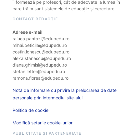
îi formează pe profesori, cât de adecvate la lumea în
care trăim sunt sistemele de educație și cercetare.
CONTACT REDACȚIE
Adrese e-mail
raluca.pantazi@edupedu.ro
mihai.peticila@edupedu.ro
costin.ionescu@edupedu.ro
alexa.stanescu@edupedu.ro
diana.ghimisi@edupedu.ro
stefan.lefter@edupedu.ro
ramona.florea@edupedu.ro
Notă de informare cu privire la prelucrarea de date
personale prin intermediul site-ului
Politica de cookie
Modifică setarile cookie-urilor
PUBLICITATE ȘI PARTENERIATE