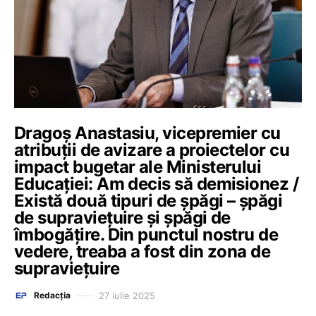
Dragoș Anastasiu, vicepremier cu
atribuții de avizare a proiectelor cu
impact bugetar ale Ministerului
Educației: Am decis să demisionez /
Există două tipuri de şpăgi – şpăgi
de supravieţuire şi şpăgi de
îmbogăţire. Din punctul nostru de
vedere, treaba a fost din zona de
supravieţuire
27 iulie 2025
Redacția