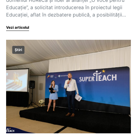
domeniul HoReCa și lider al alianței „O voce pentru
Educație”, a solicitat introducerea în proiectul legii
Educației, aflat în dezbatere publică, a posibilității…
Vezi articolul
Știri