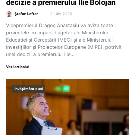
decizie a premierului Ilie Bolojan
2 iulie 2025
Ștefan Lefter
Vicepremierul Dragoș Anastasiu va aviza toate
proiectele cu impact bugetar ale Ministerului
Educației și Cercetării (MEC) și ale Ministerului
Investițiilor și Proiectelor Europene (MIPE), potrivit
unei decizii a premierului Ilie…
Vezi articolul
Învățământ dual