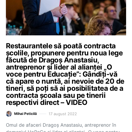
Restaurantele să poată contracta
școlile, propunere pentru noua lege
făcută de Dragoș Anastasiu,
antreprenor și lider al alianței „O
voce pentru Educație”: Gândiți-vă
că apare o nuntă, ai nevoie de 20 de
tineri, să poți să ai posibilitatea de a
contracta școala sau pe tinerii
respectivi direct – VIDEO
17 august 2022
Mihai Peticilă
Omul de afaceri Dragoș Anastasiu, antreprenor în