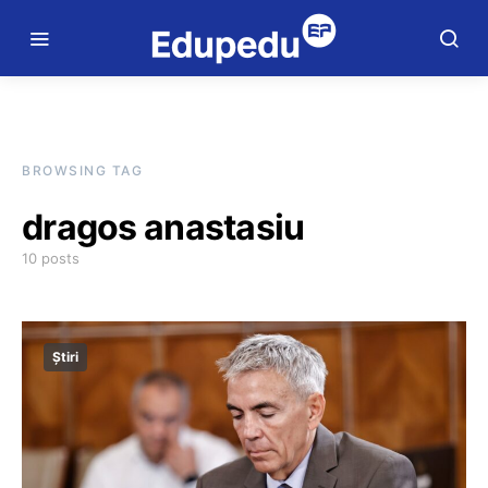
BROWSING TAG
dragos anastasiu
10 posts
Știri