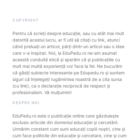
COPYRIGHT
Pentru că scrieți despre educație, sau cu atât mai mult
datorită acestui lucru, ar fi util să citați cu link, atunci
când preluați un articol, părți dintr-un articol sau o idee
care v-a inspirat. Noi, la EduPedu.ro ne-am asumat
această conduită etică și sperăm că și publicațiile cu
mult mai multă experiență vor face la fel. Ne bucurăm
că găsiți subiecte interesante pe Edupedu.ro și suntem
siguri că înțelegeți rugămintea noastră de a cita sursa
(cu link), ca o declarație reciprocă de respect și
profesionalism. Vă mulțumim!
DESPRE NOI
EduPedu.ro este o publicație online care găzduiește
exclusiv articole din domeniul educației și cercetării.
Urmărim constant cum sunt educați copiii noștri, cine și
cum face politicile din educație și cercetare, cine și cum