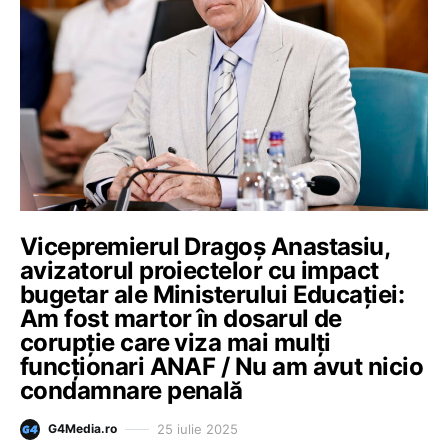
Vicepremierul Dragoș Anastasiu,
avizatorul proiectelor cu impact
bugetar ale Ministerului Educației:
Am fost martor în dosarul de
corupție care viza mai mulți
funcționari ANAF / Nu am avut nicio
condamnare penală
25 iulie 2025
G4Media.ro