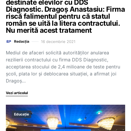
destinate elevilor cu DDS
Diagnostic. Dragoș Anastasiu: Firma
riscă falimentul pentru că statul
român se uită la litera contractului.
Nu merită acest tratament
16 decembrie 2021
Redacția
Mediul de afaceri solicită autorităţilor anularea
rezilierii contractului cu firma DDS Diagnostic,
acceptarea stocului de 2,4 milioane de teste pentru
şcoli, plata lor şi deblocarea situaţiei, a afirmat joi
Dragoş…
Vezi articolul
Educație