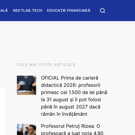
OALĂ
NEXTLAB.TECH
EDUCAȚIE FINANCIARĂ
CELE MAI CITITE ARTICOLE
OFICIAL Prima de carieră
didactică 2026: profesorii
primesc cei 1.500 de lei până
la 31 august și îi pot folosi
până în august 2027 dacă
rămân în învățământ
Profesorul Petruț Rizea: O
profesoară a luat nota 4.90