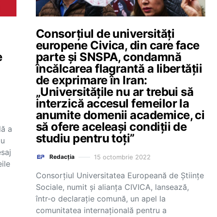
Consorțiul de universități
europene Civica, din care face
e
parte și SNSPA, condamnă
încălcarea flagrantă a libertății
de exprimare în Iran:
„Universitățile nu ar trebui să
interzică accesul femeilor la
anumite domenii academice, ci
să ofere aceleași condiții de
lă a
studiu pentru toți”
Cu
saj
15 octombrie 2022
Redacția
ile
Consorțiul Universitatea Europeană de Științe
Sociale, numit și alianța CIVICA, lansează,
într-o declarație comună, un apel la
comunitatea internațională pentru a