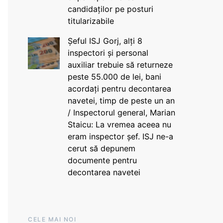
candidaților pe posturi
titularizabile
Șeful ISJ Gorj, alți 8
inspectori și personal
auxiliar trebuie să returneze
peste 55.000 de lei, bani
acordați pentru decontarea
navetei, timp de peste un an
/ Inspectorul general, Marian
Staicu: La vremea aceea nu
eram inspector șef. ISJ ne-a
cerut să depunem
documente pentru
decontarea navetei
CELE MAI NOI