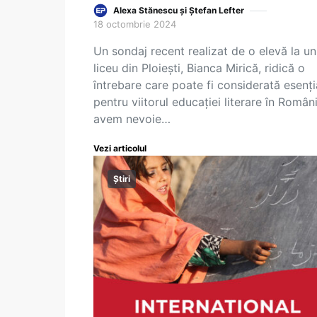
Alexa Stănescu și Ștefan Lefter
18 octombrie 2024
Un sondaj recent realizat de o elevă la un
liceu din Ploiești, Bianca Mirică, ridică o
întrebare care poate fi considerată esenți
pentru viitorul educației literare în Români
avem nevoie…
Vezi articolul
Știri