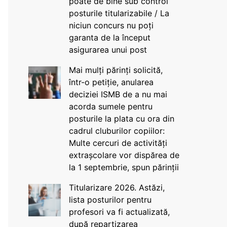
poate de bine sub control
posturile titularizabile / La
niciun concurs nu poți
garanta de la început
asigurarea unui post
Mai mulți părinți solicită,
într-o petiție, anularea
deciziei ISMB de a nu mai
acorda sumele pentru
posturile la plata cu ora din
cadrul cluburilor copiilor:
Multe cercuri de activități
extrașcolare vor dispărea de
la 1 septembrie, spun părinții
Titularizare 2026. Astăzi,
lista posturilor pentru
profesori va fi actualizată,
după repartizarea