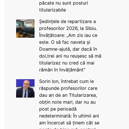
păcate nu sunt posturi
titularizabile
Ședințele de repartizare a
profesorilor 2026, la Sibiu.
Învățătoare: „Am zis iau ce
este. O să fac naveta și
Doamne-ajută, dar dacă în
doi,trei ani nu reușesc să mă
titularizez nu cred că mai
rămân în învățământ”
Sorin Ion, întrebat cum le
răspunde profesorilor care
dau an de an Titularizarea,
obțin note mari, dar nu au
post pe perioadă
nedeterminată: În ultimii ani
am încercat să ținem cât se