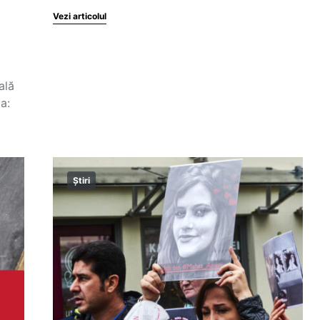
Vezi articolul
ală
a:
Știri