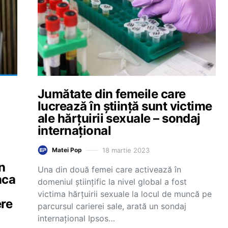
Jumătate din femeile care
lucrează în știință sunt victime
ale hărțuirii sexuale – sondaj
internațional
18 martie 2023
Matei Pop
un
Una din două femei care activează în
nca
domeniul ştiinţific la nivel global a fost
victima hărţuirii sexuale la locul de muncă pe
ere
parcursul carierei sale, arată un sondaj
internaţional Ipsos…