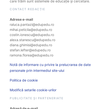
care trăim sunt sistemele de educație și cercetare.
CONTACT REDACȚIE
Adrese e-mail
raluca.pantazi@edupedu.ro
mihai.peticila@edupedu.ro
costin.ionescu@edupedu.ro
alexa.stanescu@edupedu.ro
diana.ghimisi@edupedu.ro
stefan.lefter@edupedu.ro
ramona.florea@edupedu.ro
Notă de informare cu privire la prelucrarea de date
personale prin intermediul site-ului
Politica de cookie
Modifică setarile cookie-urilor
PUBLICITATE ȘI PARTENERIATE
Adresă de e-mail