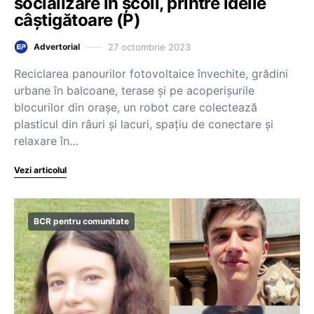
socializare în școli, printre ideile
câștigătoare (P)
27 octombrie 2023
Advertorial
Reciclarea panourilor fotovoltaice învechite, grădini
urbane în balcoane, terase și pe acoperișurile
blocurilor din orașe, un robot care colectează
plasticul din râuri și lacuri, spațiu de conectare și
relaxare în…
Vezi articolul
BCR pentru comunitate