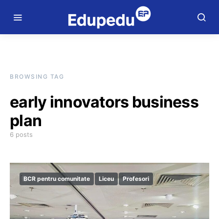
BROWSING TAG
early innovators business
plan
6 posts
BCR pentru comunitate
Liceu
Profesori