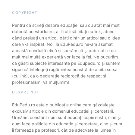
COPYRIGHT
Pentru că scrieți despre educație, sau cu atât mai mult
datorită acestui lucru, ar fi util să citați cu link, atunci
când preluați un articol, părți dintr-un articol sau o idee
care v-a inspirat. Noi, la EduPedu.ro ne-am asumat
această conduită etică și sperăm că și publicațiile cu
mult mai multă experiență vor face la fel. Ne bucurăm
că găsiți subiecte interesante pe Edupedu.ro și suntem
siguri că înțelegeți rugămintea noastră de a cita sursa
(cu link), ca o declarație reciprocă de respect și
profesionalism. Vă mulțumim!
DESPRE NOI
EduPedu.ro este o publicație online care găzduiește
exclusiv articole din domeniul educației și cercetării.
Urmărim constant cum sunt educați copiii noștri, cine și
cum face politicile din educație și cercetare, cine și cum
îi formează pe profesori, cât de adecvate la lumea în