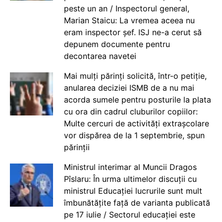
peste un an / Inspectorul general,
Marian Staicu: La vremea aceea nu
eram inspector șef. ISJ ne-a cerut să
depunem documente pentru
decontarea navetei
Mai mulți părinți solicită, într-o petiție,
anularea deciziei ISMB de a nu mai
acorda sumele pentru posturile la plata
cu ora din cadrul cluburilor copiilor:
Multe cercuri de activități extrașcolare
vor dispărea de la 1 septembrie, spun
părinții
Ministrul interimar al Muncii Dragos
Pîslaru: În urma ultimelor discuții cu
ministrul Educației lucrurile sunt mult
îmbunătățite față de varianta publicată
pe 17 iulie / Sectorul educației este