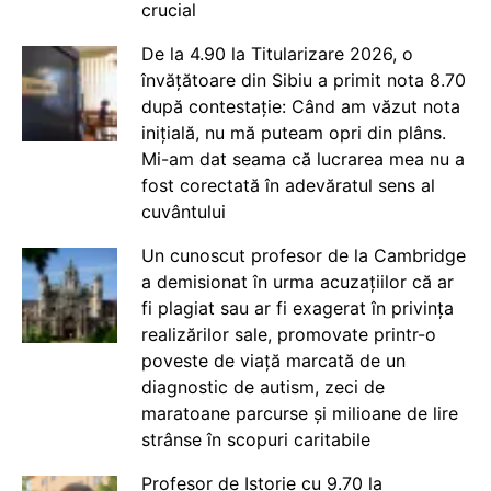
crucial
De la 4.90 la Titularizare 2026, o
învățătoare din Sibiu a primit nota 8.70
după contestație: Când am văzut nota
inițială, nu mă puteam opri din plâns.
Mi-am dat seama că lucrarea mea nu a
fost corectată în adevăratul sens al
cuvântului
Un cunoscut profesor de la Cambridge
a demisionat în urma acuzațiilor că ar
fi plagiat sau ar fi exagerat în privința
realizărilor sale, promovate printr-o
poveste de viață marcată de un
diagnostic de autism, zeci de
maratoane parcurse și milioane de lire
strânse în scopuri caritabile
Profesor de Istorie cu 9.70 la