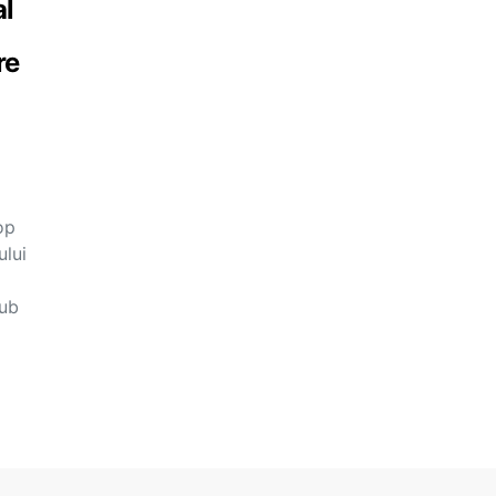
al
re
op
ului
sub