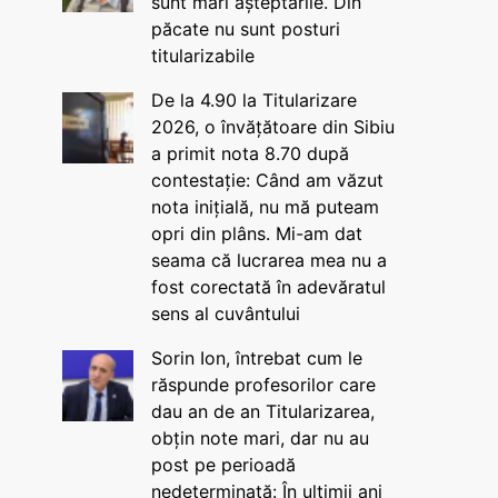
sunt mari așteptările. Din
păcate nu sunt posturi
titularizabile
De la 4.90 la Titularizare
2026, o învățătoare din Sibiu
a primit nota 8.70 după
contestație: Când am văzut
nota inițială, nu mă puteam
opri din plâns. Mi-am dat
seama că lucrarea mea nu a
fost corectată în adevăratul
sens al cuvântului
Sorin Ion, întrebat cum le
răspunde profesorilor care
dau an de an Titularizarea,
obțin note mari, dar nu au
post pe perioadă
nedeterminată: În ultimii ani