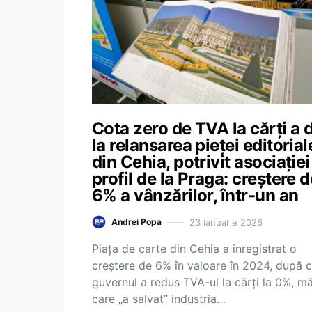
Cota zero de TVA la cărți a 
la relansarea pieței editorial
din Cehia, potrivit asociației
profil de la Praga: creștere d
6% a vânzărilor, într-un an
23 ianuarie 2026
Andrei Popa
Piața de carte din Cehia a înregistrat o
creștere de 6% în valoare în 2024, după 
guvernul a redus TVA-ul la cărți la 0%, m
care „a salvat” industria…