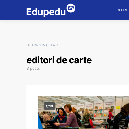
ȘTIRI
BROWSING TAG
editori de carte
3 posts
Știri