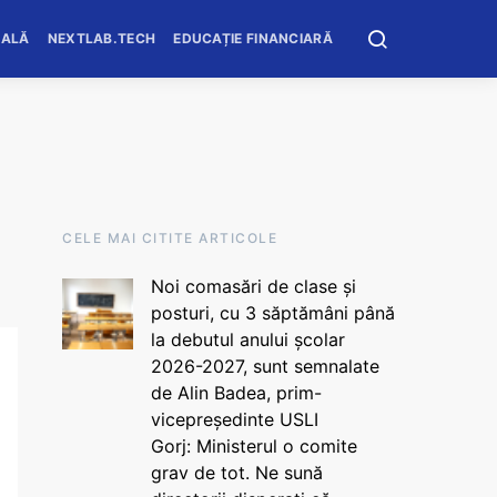
OALĂ
NEXTLAB.TECH
EDUCAȚIE FINANCIARĂ
CELE MAI CITITE ARTICOLE
Noi comasări de clase și
posturi, cu 3 săptămâni până
la debutul anului școlar
2026-2027, sunt semnalate
de Alin Badea, prim-
vicepreședinte USLI
Gorj: Ministerul o comite
grav de tot. Ne sună