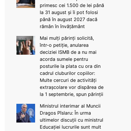
primesc cei 1.500 de lei până
la 31 august și îi pot folosi
până în august 2027 dacă
rămân în învățământ
Mai mulți părinți solicită,
într-o petiție, anularea
deciziei ISMB de a nu mai
acorda sumele pentru
posturile la plata cu ora din
cadrul cluburilor copiilor:
Multe cercuri de activități
extrașcolare vor dispărea de
la 1 septembrie, spun părinții
Ministrul interimar al Muncii
Dragos Pîslaru: În urma
ultimelor discuții cu ministrul
Educației lucrurile sunt mult