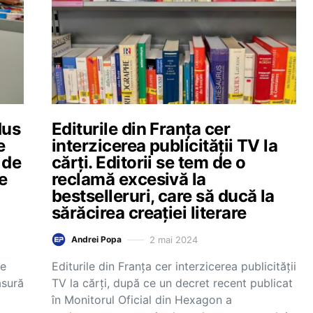
dus
Editurile din Franța cer
e
interzicerea publicității TV la
 de
cărți. Editorii se tem de o
e
reclamă excesivă la
bestselleruri, care să ducă la
sărăcirea creației literare
2 mai 2024
Andrei Popa
ce
Editurile din Franța cer interzicerea publicității
ăsură
TV la cărți, după ce un decret recent publicat
în Monitorul Oficial din Hexagon a