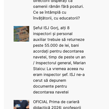
directorii disperați că
oamenii rămân fără posturi.
Ce se întâmplă cu
învățătorii, cu educatorii?
Șeful ISJ Gorj, alți 8
inspectori și personal
auxiliar trebuie să returneze
peste 55.000 de lei, bani
acordați pentru decontarea
navetei, timp de peste un an
/ Inspectorul general, Marian
Staicu: La vremea aceea nu
eram inspector șef. ISJ ne-a
cerut să depunem
documente pentru
decontarea navetei
OFICIAL Prima de carieră
didactică 2026: profesorii