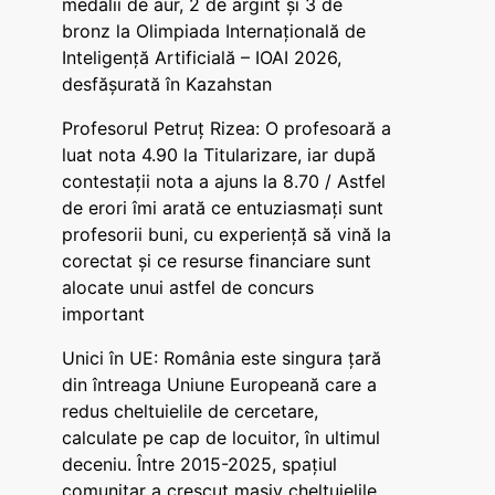
medalii de aur, 2 de argint și 3 de
bronz la Olimpiada Internațională de
Inteligență Artificială – IOAI 2026,
desfășurată în Kazahstan
Profesorul Petruț Rizea: O profesoară a
luat nota 4.90 la Titularizare, iar după
contestații nota a ajuns la 8.70 / Astfel
de erori îmi arată ce entuziasmați sunt
profesorii buni, cu experiență să vină la
corectat și ce resurse financiare sunt
alocate unui astfel de concurs
important
Unici în UE: România este singura țară
din întreaga Uniune Europeană care a
redus cheltuielile de cercetare,
calculate pe cap de locuitor, în ultimul
deceniu. Între 2015-2025, spațiul
comunitar a crescut masiv cheltuielile