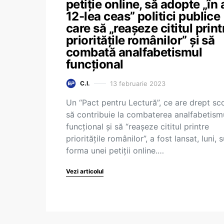
petiție online, să adopte „în 
12-lea ceas” politici publice
care să „reașeze cititul print
prioritățile românilor” și să
combată analfabetismul
funcțional
13 februarie 2023
C.I.
Un “Pact pentru Lectură”, ce are drept sc
să contribuie la combaterea analfabetism
funcțional și să “reașeze cititul printre
prioritățile românilor”, a fost lansat, luni, 
forma unei petiții online.…
Vezi articolul