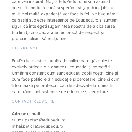
care v-a inspirat. Noi, la EduPedu.ro ne-am asumat
această conduită etică și sperăm că și publicațiile cu
mult mai multă experiență vor face la fel. Ne bucurăm
că găsiți subiecte interesante pe Edupedu.ro și suntem
siguri că înțelegeți rugămintea noastră de a cita sursa
(cu link), ca o declarație reciprocă de respect și
profesionalism. Vă mulțumim!
DESPRE NOI
EduPedu.ro este o publicație online care găzduiește
exclusiv articole din domeniul educației și cercetării.
Urmărim constant cum sunt educați copiii noștri, cine și
cum face politicile din educație și cercetare, cine și cum
îi formează pe profesori, cât de adecvate la lumea în
care trăim sunt sistemele de educație și cercetare.
CONTACT REDACȚIE
Adrese e-mail
raluca.pantazi@edupedu.ro
mihai.peticila@edupedu.ro