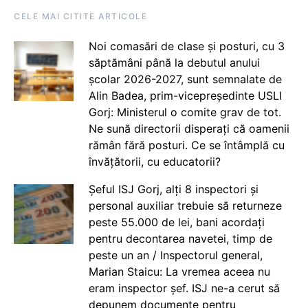
CELE MAI CITITE ARTICOLE
Noi comasări de clase și posturi, cu 3
săptămâni până la debutul anului
școlar 2026-2027, sunt semnalate de
Alin Badea, prim-vicepreședinte USLI
Gorj: Ministerul o comite grav de tot.
Ne sună directorii disperați că oamenii
rămân fără posturi. Ce se întâmplă cu
învățătorii, cu educatorii?
Șeful ISJ Gorj, alți 8 inspectori și
personal auxiliar trebuie să returneze
peste 55.000 de lei, bani acordați
pentru decontarea navetei, timp de
peste un an / Inspectorul general,
Marian Staicu: La vremea aceea nu
eram inspector șef. ISJ ne-a cerut să
depunem documente pentru