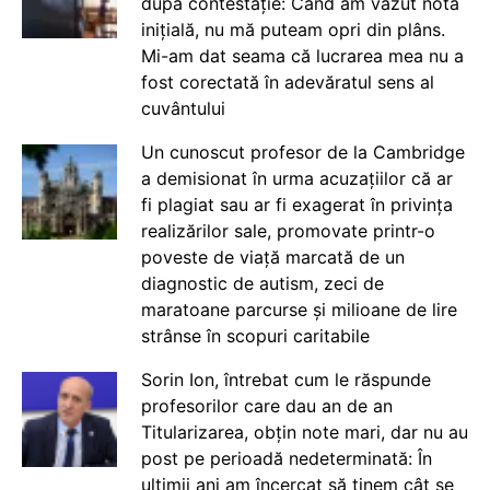
după contestație: Când am văzut nota
inițială, nu mă puteam opri din plâns.
Mi-am dat seama că lucrarea mea nu a
fost corectată în adevăratul sens al
cuvântului
Un cunoscut profesor de la Cambridge
a demisionat în urma acuzațiilor că ar
fi plagiat sau ar fi exagerat în privința
realizărilor sale, promovate printr-o
poveste de viață marcată de un
diagnostic de autism, zeci de
maratoane parcurse și milioane de lire
strânse în scopuri caritabile
Sorin Ion, întrebat cum le răspunde
profesorilor care dau an de an
Titularizarea, obțin note mari, dar nu au
post pe perioadă nedeterminată: În
ultimii ani am încercat să ținem cât se