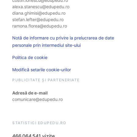
costin.ionescu@edupedu.ro
alexa.stanescu@edupedu.ro
diana.ghimisi@edupedu.ro
stefan.lefter@edupedu.ro
ramona.florea@edupedu.ro
Notă de informare cu privire la prelucrarea de date
personale prin intermediul site-ului
Politica de cookie
Modifică setarile cookie-urilor
PUBLICITATE ȘI PARTENERIATE
Adresă de e-mail
comunicare@edupedu.ro
STATISTICI EDUPEDU.RO
466.064.541 vizite