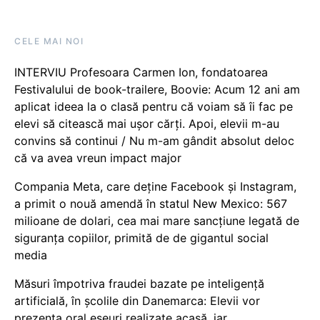
CELE MAI NOI
INTERVIU Profesoara Carmen Ion, fondatoarea
Festivalului de book-trailere, Boovie: Acum 12 ani am
aplicat ideea la o clasă pentru că voiam să îi fac pe
elevi să citească mai ușor cărți. Apoi, elevii m-au
convins să continui / Nu m-am gândit absolut deloc
că va avea vreun impact major
Compania Meta, care deține Facebook și Instagram,
a primit o nouă amendă în statul New Mexico: 567
milioane de dolari, cea mai mare sancțiune legată de
siguranța copiilor, primită de de gigantul social
media
Măsuri împotriva fraudei bazate pe inteligență
artificială, în școlile din Danemarca: Elevii vor
prezenta oral eseuri realizate acasă, iar