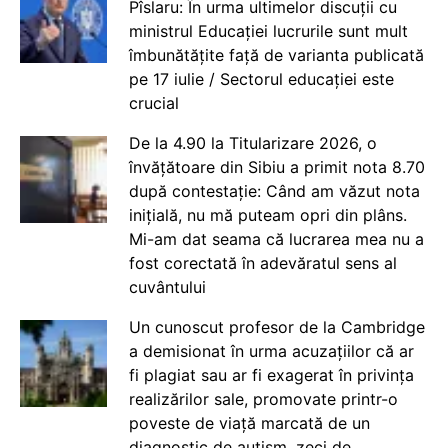
Pîslaru: În urma ultimelor discuții cu
ministrul Educației lucrurile sunt mult
îmbunătățite față de varianta publicată
pe 17 iulie / Sectorul educației este
crucial
De la 4.90 la Titularizare 2026, o
învățătoare din Sibiu a primit nota 8.70
după contestație: Când am văzut nota
inițială, nu mă puteam opri din plâns.
Mi-am dat seama că lucrarea mea nu a
fost corectată în adevăratul sens al
cuvântului
Un cunoscut profesor de la Cambridge
a demisionat în urma acuzațiilor că ar
fi plagiat sau ar fi exagerat în privința
realizărilor sale, promovate printr-o
poveste de viață marcată de un
diagnostic de autism, zeci de