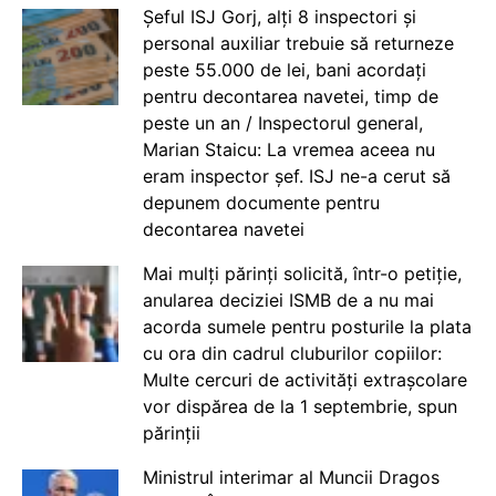
Șeful ISJ Gorj, alți 8 inspectori și
personal auxiliar trebuie să returneze
peste 55.000 de lei, bani acordați
pentru decontarea navetei, timp de
peste un an / Inspectorul general,
Marian Staicu: La vremea aceea nu
eram inspector șef. ISJ ne-a cerut să
depunem documente pentru
decontarea navetei
Mai mulți părinți solicită, într-o petiție,
anularea deciziei ISMB de a nu mai
acorda sumele pentru posturile la plata
cu ora din cadrul cluburilor copiilor:
Multe cercuri de activități extrașcolare
vor dispărea de la 1 septembrie, spun
părinții
Ministrul interimar al Muncii Dragos