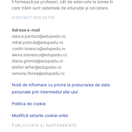
îi formează pe profesori, cât de adecvate la lumea în
care trăim sunt sistemele de educație și cercetare.
CONTACT REDACȚIE
Adrese e-mail
raluca.pantazi@edupedu.ro
mihai.peticila@edupedu.ro
costin.ionescu@edupedu.ro
alexa.stanescu@edupedu.ro
diana.ghimisi@edupedu.ro
stefan.lefter@edupedu.ro
ramona.florea@edupedu.ro
Notă de informare cu privire la prelucrarea de date
personale prin intermediul site-ului
Politica de cookie
Modifică setarile cookie-urilor
PUBLICITATE ȘI PARTENERIATE