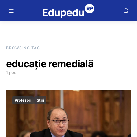
BROWSING TAG
educație remedială
1 post
Profesori
Știri