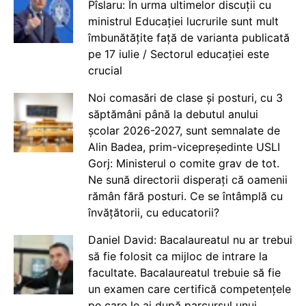
Pîslaru: În urma ultimelor discuții cu
ministrul Educației lucrurile sunt mult
îmbunătățite față de varianta publicată
pe 17 iulie / Sectorul educației este
crucial
Noi comasări de clase și posturi, cu 3
săptămâni până la debutul anului
școlar 2026-2027, sunt semnalate de
Alin Badea, prim-vicepreședinte USLI
Gorj: Ministerul o comite grav de tot.
Ne sună directorii disperați că oamenii
rămân fără posturi. Ce se întâmplă cu
învățătorii, cu educatorii?
Daniel David: Bacalaureatul nu ar trebui
să fie folosit ca mijloc de intrare la
facultate. Bacalaureatul trebuie să fie
un examen care certifică competențele
pe care le ai după parcursul unui