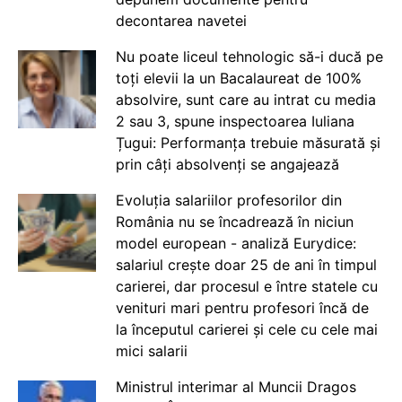
decontarea navetei
Nu poate liceul tehnologic să-i ducă pe
toți elevii la un Bacalaureat de 100%
absolvire, sunt care au intrat cu media
2 sau 3, spune inspectoarea Iuliana
Țugui: Performanța trebuie măsurată și
prin câți absolvenți se angajează
Evoluția salariilor profesorilor din
România nu se încadrează în niciun
model european - analiză Eurydice:
salariul crește doar 25 de ani în timpul
carierei, dar procesul e între statele cu
venituri mari pentru profesori încă de
la începutul carierei și cele cu cele mai
mici salarii
Ministrul interimar al Muncii Dragos