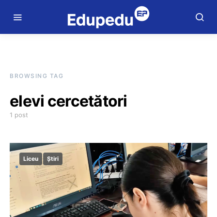
BROWSING TAG
elevi cercetători
1 post
Liceu
Știri