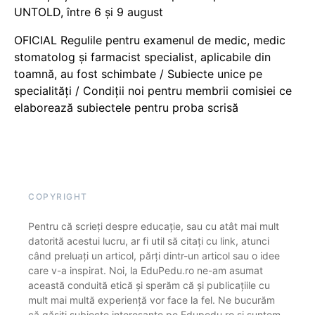
UNTOLD, între 6 și 9 august
OFICIAL Regulile pentru examenul de medic, medic
stomatolog și farmacist specialist, aplicabile din
toamnă, au fost schimbate / Subiecte unice pe
specialități / Condiții noi pentru membrii comisiei ce
elaborează subiectele pentru proba scrisă
COPYRIGHT
Pentru că scrieți despre educație, sau cu atât mai mult
datorită acestui lucru, ar fi util să citați cu link, atunci
când preluați un articol, părți dintr-un articol sau o idee
care v-a inspirat. Noi, la EduPedu.ro ne-am asumat
această conduită etică și sperăm că și publicațiile cu
mult mai multă experiență vor face la fel. Ne bucurăm
că găsiți subiecte interesante pe Edupedu.ro și suntem