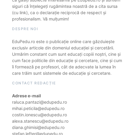
siguri că înțelegeți rugămintea noastră de a cita sursa
(cu link), ca o declarație reciprocă de respect și
profesionalism. Vă mulțumim!
DESPRE NOI
EduPedu.ro este o publicație online care găzduiește
exclusiv articole din domeniul educației și cercetării.
Urmărim constant cum sunt educați copiii noștri, cine și
cum face politicile din educație și cercetare, cine și cum
îi formează pe profesori, cât de adecvate la lumea în
care trăim sunt sistemele de educație și cercetare.
CONTACT REDACȚIE
Adrese e-mail
raluca.pantazi@edupedu.ro
mihai.peticila@edupedu.ro
costin.ionescu@edupedu.ro
alexa.stanescu@edupedu.ro
diana.ghimisi@edupedu.ro
stefan.lefter@edupedu.ro