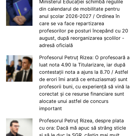
Ministerul Educației schimbă regulile
din calendarul de mobilitate pentru
anul școlar 2026-2027 / Ordinea în
care se va face repartizarea
profesorilor pe posturi începând cu 20
august, după reorganizarea școlilor -
adresă oficială
Profesorul Petruț Rizea: O profesoară a
luat nota 4.90 la Titularizare, iar după
contestații nota a ajuns la 8.70 / Astfel
de erori îmi arată ce entuziasmați sunt
profesorii buni, cu experiență să vină la
corectat și ce resurse financiare sunt
alocate unui astfel de concurs
important
Profesorul Petruț Rizea, despre plata
cu ora: Dacă mă apuc să strâng sticle
și să le duc la SGR, câștig mai mult