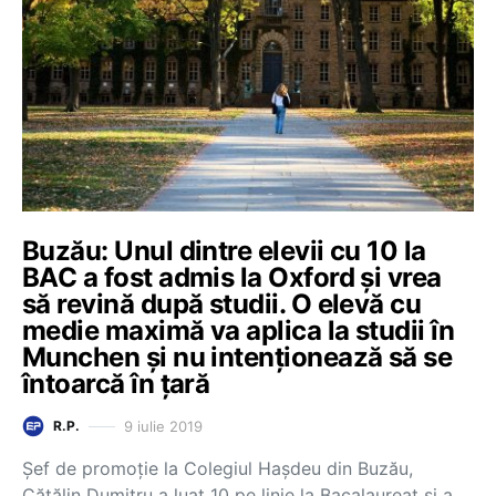
Buzău: Unul dintre elevii cu 10 la
BAC a fost admis la Oxford și vrea
să revină după studii. O elevă cu
medie maximă va aplica la studii în
Munchen și nu intenționează să se
întoarcă în țară
9 iulie 2019
R.P.
Șef de promoție la Colegiul Hașdeu din Buzău,
Cătălin Dumitru a luat 10 pe linie la Bacalaureat și a