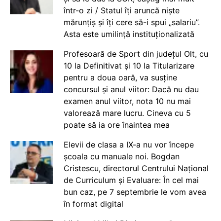
într-o zi / Statul îți aruncă niște
mărunțiș și îți cere să-i spui „salariu”.
Asta este umilință instituționalizată
Profesoară de Sport din județul Olt, cu
10 la Definitivat și 10 la Titularizare
pentru a doua oară, va susține
concursul și anul viitor: Dacă nu dau
examen anul viitor, nota 10 nu mai
valorează mare lucru. Cineva cu 5
poate să ia ore înaintea mea
Elevii de clasa a IX-a nu vor începe
școala cu manuale noi. Bogdan
Cristescu, directorul Centrului Național
de Curriculum și Evaluare: În cel mai
bun caz, pe 7 septembrie le vom avea
în format digital