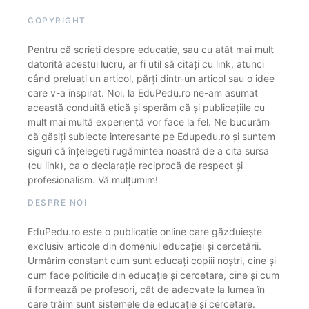
COPYRIGHT
Pentru că scrieți despre educație, sau cu atât mai mult
datorită acestui lucru, ar fi util să citați cu link, atunci
când preluați un articol, părți dintr-un articol sau o idee
care v-a inspirat. Noi, la EduPedu.ro ne-am asumat
această conduită etică și sperăm că și publicațiile cu
mult mai multă experiență vor face la fel. Ne bucurăm
că găsiți subiecte interesante pe Edupedu.ro și suntem
siguri că înțelegeți rugămintea noastră de a cita sursa
(cu link), ca o declarație reciprocă de respect și
profesionalism. Vă mulțumim!
DESPRE NOI
EduPedu.ro este o publicație online care găzduiește
exclusiv articole din domeniul educației și cercetării.
Urmărim constant cum sunt educați copiii noștri, cine și
cum face politicile din educație și cercetare, cine și cum
îi formează pe profesori, cât de adecvate la lumea în
care trăim sunt sistemele de educație și cercetare.