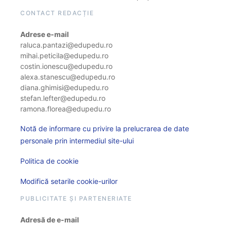
CONTACT REDACȚIE
Adrese e-mail
raluca.pantazi@edupedu.ro
mihai.peticila@edupedu.ro
costin.ionescu@edupedu.ro
alexa.stanescu@edupedu.ro
diana.ghimisi@edupedu.ro
stefan.lefter@edupedu.ro
ramona.florea@edupedu.ro
Notă de informare cu privire la prelucrarea de date
personale prin intermediul site-ului
Politica de cookie
Modifică setarile cookie-urilor
PUBLICITATE ȘI PARTENERIATE
Adresă de e-mail