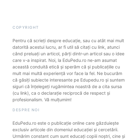
COPYRIGHT
Pentru că scrieți despre educație, sau cu atât mai mult
datorită acestui lucru, ar fi util să citați cu link, atunci
când preluați un articol, părți dintr-un articol sau o idee
care v-a inspirat. Noi, la EduPedu.ro ne-am asumat
această conduită etică și sperăm că și publicațiile cu
mult mai multă experiență vor face la fel. Ne bucurăm
că găsiți subiecte interesante pe Edupedu.ro și suntem
siguri că înțelegeți rugămintea noastră de a cita sursa
(cu link), ca o declarație reciprocă de respect și
profesionalism. Vă mulțumim!
DESPRE NOI
EduPedu.ro este o publicație online care găzduiește
exclusiv articole din domeniul educației și cercetării.
Urmărim constant cum sunt educați copiii noștri, cine și