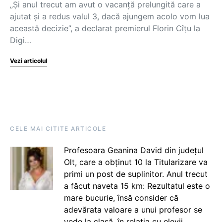
„Și anul trecut am avut o vacanță prelungită care a
ajutat și a redus valul 3, dacă ajungem acolo vom lua
această decizie”, a declarat premierul Florin Cîțu la
Digi…
Vezi articolul
CELE MAI CITITE ARTICOLE
Profesoara Geanina David din județul
Olt, care a obținut 10 la Titularizare va
primi un post de suplinitor. Anul trecut
a făcut naveta 15 km: Rezultatul este o
mare bucurie, însă consider că
adevărata valoare a unui profesor se
vede la clasă, în relația cu elevii