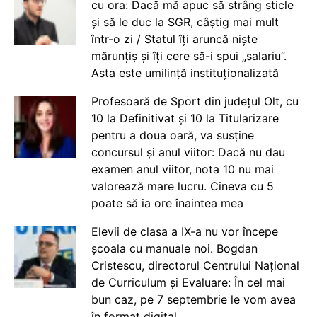
cu ora: Dacă mă apuc să strâng sticle
și să le duc la SGR, câștig mai mult
într-o zi / Statul îți aruncă niște
mărunțiș și îți cere să-i spui „salariu”.
Asta este umilință instituționalizată
Profesoară de Sport din județul Olt, cu
10 la Definitivat și 10 la Titularizare
pentru a doua oară, va susține
concursul și anul viitor: Dacă nu dau
examen anul viitor, nota 10 nu mai
valorează mare lucru. Cineva cu 5
poate să ia ore înaintea mea
Elevii de clasa a IX-a nu vor începe
școala cu manuale noi. Bogdan
Cristescu, directorul Centrului Național
de Curriculum și Evaluare: În cel mai
bun caz, pe 7 septembrie le vom avea
în format digital