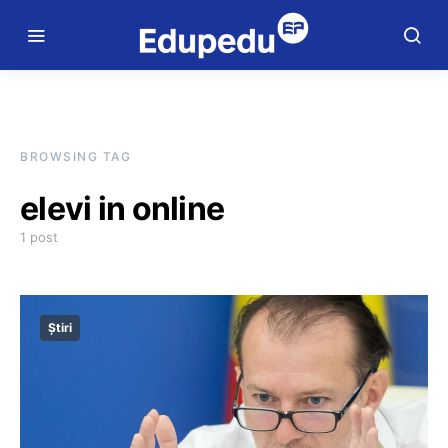
BROWSING TAG
elevi in online
1 post
Știri