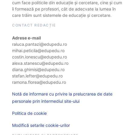
cum face politicile din educație și cercetare, cine și cum
îi formează pe profesori, cât de adecvate la lumea în
care trăim sunt sistemele de educație și cercetare.
CONTACT REDACȚIE
Adrese e-mail
raluca.pantazi@edupedu.ro
mihai.peticila@edupedu.ro
costin.ionescu@edupedu.ro
alexa.stanescu@edupedu.ro
diana.ghimisi@edupedu.ro
stefan.lefter@edupedu.ro
ramona.florea@edupedu.ro
Notă de informare cu privire la prelucrarea de date
personale prin intermediul site-ului
Politica de cookie
Modifică setarile cookie-urilor