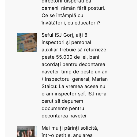
directorii disperați că
oamenii rămân fără posturi.
Ce se întâmplă cu
învățătorii, cu educatorii?
Șeful ISJ Gorj, alți 8
inspectori și personal
auxiliar trebuie să returneze
peste 55.000 de lei, bani
acordați pentru decontarea
navetei, timp de peste un an
/ Inspectorul general, Marian
Staicu: La vremea aceea nu
eram inspector șef. ISJ ne-a
cerut să depunem
documente pentru
decontarea navetei
Mai mulți părinți solicită,
într-o petiție, anularea