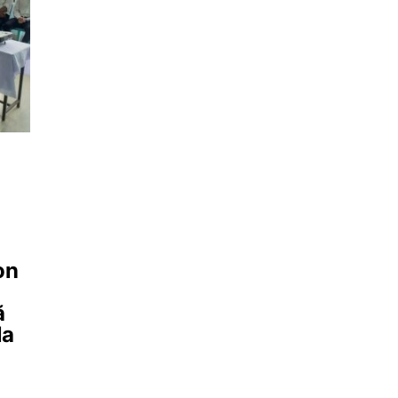
on
ă
la