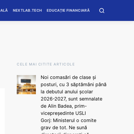
OALĂ
NEXTLAB.TECH
EDUCAȚIE FINANCIARĂ
CELE MAI CITITE ARTICOLE
Noi comasări de clase și
posturi, cu 3 săptămâni până
la debutul anului școlar
2026-2027, sunt semnalate
de Alin Badea, prim-
vicepreședinte USLI
Gorj: Ministerul o comite
grav de tot. Ne sună