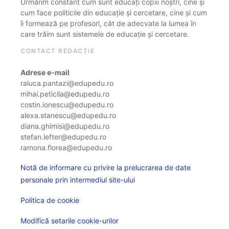
Urmărim constant cum sunt educați copiii noștri, cine și
cum face politicile din educație și cercetare, cine și cum
îi formează pe profesori, cât de adecvate la lumea în
care trăim sunt sistemele de educație și cercetare.
CONTACT REDACȚIE
Adrese e-mail
raluca.pantazi@edupedu.ro
mihai.peticila@edupedu.ro
costin.ionescu@edupedu.ro
alexa.stanescu@edupedu.ro
diana.ghimisi@edupedu.ro
stefan.lefter@edupedu.ro
ramona.florea@edupedu.ro
Notă de informare cu privire la prelucrarea de date
personale prin intermediul site-ului
Politica de cookie
Modifică setarile cookie-urilor