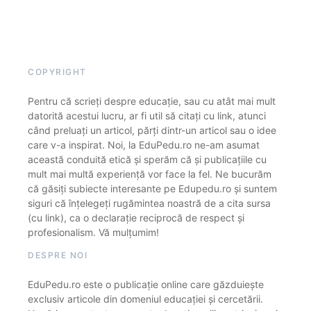
COPYRIGHT
Pentru că scrieți despre educație, sau cu atât mai mult
datorită acestui lucru, ar fi util să citați cu link, atunci
când preluați un articol, părți dintr-un articol sau o idee
care v-a inspirat. Noi, la EduPedu.ro ne-am asumat
această conduită etică și sperăm că și publicațiile cu
mult mai multă experiență vor face la fel. Ne bucurăm
că găsiți subiecte interesante pe Edupedu.ro și suntem
siguri că înțelegeți rugămintea noastră de a cita sursa
(cu link), ca o declarație reciprocă de respect și
profesionalism. Vă mulțumim!
DESPRE NOI
EduPedu.ro este o publicație online care găzduiește
exclusiv articole din domeniul educației și cercetării.