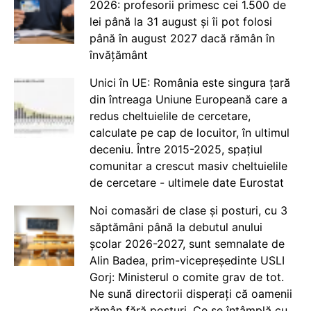
2026: profesorii primesc cei 1.500 de
lei până la 31 august și îi pot folosi
până în august 2027 dacă rămân în
învățământ
Unici în UE: România este singura țară
din întreaga Uniune Europeană care a
redus cheltuielile de cercetare,
calculate pe cap de locuitor, în ultimul
deceniu. Între 2015-2025, spațiul
comunitar a crescut masiv cheltuielile
de cercetare - ultimele date Eurostat
Noi comasări de clase și posturi, cu 3
săptămâni până la debutul anului
școlar 2026-2027, sunt semnalate de
Alin Badea, prim-vicepreședinte USLI
Gorj: Ministerul o comite grav de tot.
Ne sună directorii disperați că oamenii
rămân fără posturi. Ce se întâmplă cu