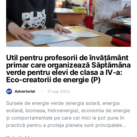
Util pentru profesorii de învățământ
primar care organizează Săptămâna
verde pentru elevi de clasa a IV-a:
Eco-creatorii de energie (P)
17 mai 2023
Advertorial
Sursele de energie verde (energia solară, energia
eoliană, biomasa, hidroenergia), economia de energie
și comportamentele pe care cei mici le pot pune în
practică pentru a proteja planeta sunt principalele…