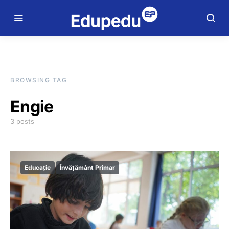
BROWSING TAG
Engie
3 posts
Educație
Învățământ Primar