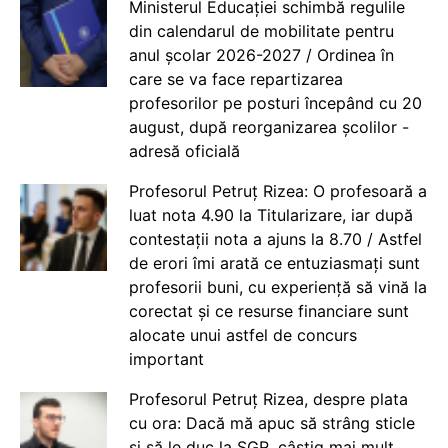
Ministerul Educației schimbă regulile
din calendarul de mobilitate pentru
anul școlar 2026-2027 / Ordinea în
care se va face repartizarea
profesorilor pe posturi începând cu 20
august, după reorganizarea școlilor -
adresă oficială
Profesorul Petruț Rizea: O profesoară a
luat nota 4.90 la Titularizare, iar după
contestații nota a ajuns la 8.70 / Astfel
de erori îmi arată ce entuziasmați sunt
profesorii buni, cu experiență să vină la
corectat și ce resurse financiare sunt
alocate unui astfel de concurs
important
Profesorul Petruț Rizea, despre plata
cu ora: Dacă mă apuc să strâng sticle
și să le duc la SGR, câștig mai mult