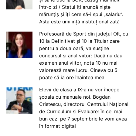
într-o zi / Statul îți aruncă niște
mărunțiș și îți cere să-i spui „salariu”.
Asta este umilință instituționalizată
Profesoară de Sport din județul Olt, cu
10 la Definitivat și 10 la Titularizare
pentru a doua oară, va susține
concursul și anul viitor: Dacă nu dau
examen anul viitor, nota 10 nu mai
valorează mare lucru. Cineva cu 5
poate să ia ore înaintea mea
Elevii de clasa a IX-a nu vor începe
școala cu manuale noi. Bogdan
Cristescu, directorul Centrului Național
de Curriculum și Evaluare: În cel mai
bun caz, pe 7 septembrie le vom avea
în format digital