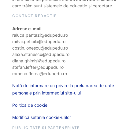
care trăim sunt sistemele de educație și cercetare.
CONTACT REDACȚIE
Adrese e-mail
raluca.pantazi@edupedu.ro
mihai.peticila@edupedu.ro
costin.ionescu@edupedu.ro
alexa.stanescu@edupedu.ro
diana.ghimisi@edupedu.ro
stefan.lefter@edupedu.ro
ramona.florea@edupedu.ro
Notă de informare cu privire la prelucrarea de date
personale prin intermediul site-ului
Politica de cookie
Modifică setarile cookie-urilor
PUBLICITATE ȘI PARTENERIATE