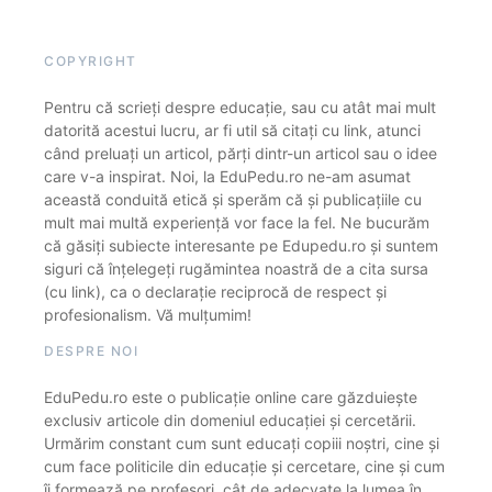
COPYRIGHT
Pentru că scrieți despre educație, sau cu atât mai mult
datorită acestui lucru, ar fi util să citați cu link, atunci
când preluați un articol, părți dintr-un articol sau o idee
care v-a inspirat. Noi, la EduPedu.ro ne-am asumat
această conduită etică și sperăm că și publicațiile cu
mult mai multă experiență vor face la fel. Ne bucurăm
că găsiți subiecte interesante pe Edupedu.ro și suntem
siguri că înțelegeți rugămintea noastră de a cita sursa
(cu link), ca o declarație reciprocă de respect și
profesionalism. Vă mulțumim!
DESPRE NOI
EduPedu.ro este o publicație online care găzduiește
exclusiv articole din domeniul educației și cercetării.
Urmărim constant cum sunt educați copiii noștri, cine și
cum face politicile din educație și cercetare, cine și cum
îi formează pe profesori, cât de adecvate la lumea în