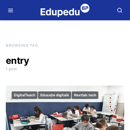
BROWSING TAG
entry
1 post
DigitalTeach
Educație digitală
Nextlab.tech