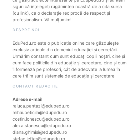
siguri că înțelegeți rugămintea noastră de a cita sursa
(cu link), ca o declarație reciprocă de respect și
profesionalism. Vă mulțumim!
DESPRE NOI
EduPedu.ro este o publicație online care găzduiește
exclusiv articole din domeniul educației și cercetării.
Urmărim constant cum sunt educați copiii noștri, cine și
cum face politicile din educație și cercetare, cine și cum
îi formează pe profesori, cât de adecvate la lumea în
care trăim sunt sistemele de educație și cercetare.
CONTACT REDACȚIE
Adrese e-mail
raluca.pantazi@edupedu.ro
mihai.peticila@edupedu.ro
costin.ionescu@edupedu.ro
alexa.stanescu@edupedu.ro
diana.ghimisi@edupedu.ro
stefan.lefter@edupedu.ro