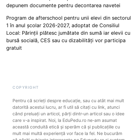
depunem documente pentru decontarea navetei
Program de afterschool pentru unii elevi din sectorul
1 în anul școlar 2026-2027, adoptat de Consiliul
Local: Părinții plătesc jumătate din sumă iar elevii cu
bursă socială, CES sau cu dizabilităţi vor participa
gratuit
COPYRIGHT
Pentru că scrieți despre educație, sau cu atât mai mult
datorită acestui lucru, ar fi util să citați cu link, atunci
când preluați un articol, părți dintr-un articol sau o idee
care v-a inspirat. Noi, la EduPedu.ro ne-am asumat
această conduită etică și sperăm că și publicațiile cu
mult mai multă experiență vor face la fel. Ne bucurăm
că găsiți subiecte interesante pe Edupedu.ro și suntem