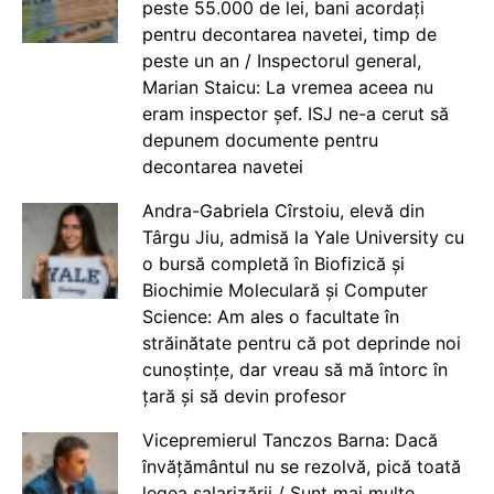
peste 55.000 de lei, bani acordați
pentru decontarea navetei, timp de
peste un an / Inspectorul general,
Marian Staicu: La vremea aceea nu
eram inspector șef. ISJ ne-a cerut să
depunem documente pentru
decontarea navetei
Andra-Gabriela Cîrstoiu, elevă din
Târgu Jiu, admisă la Yale University cu
o bursă completă în Biofizică și
Biochimie Moleculară și Computer
Science: Am ales o facultate în
străinătate pentru că pot deprinde noi
cunoștințe, dar vreau să mă întorc în
țară și să devin profesor
Vicepremierul Tanczos Barna: Dacă
învățământul nu se rezolvă, pică toată
legea salarizării / Sunt mai multe