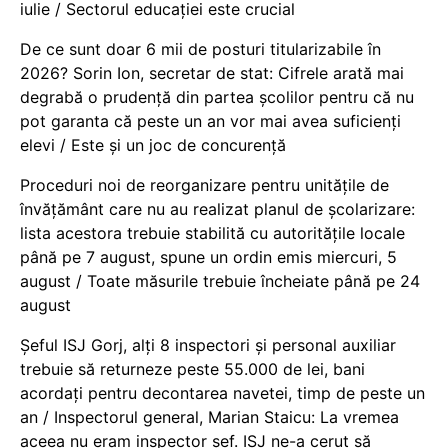
iulie / Sectorul educației este crucial
De ce sunt doar 6 mii de posturi titularizabile în
2026? Sorin Ion, secretar de stat: Cifrele arată mai
degrabă o prudență din partea școlilor pentru că nu
pot garanta că peste un an vor mai avea suficienți
elevi / Este și un joc de concurență
Proceduri noi de reorganizare pentru unitățile de
învățământ care nu au realizat planul de școlarizare:
lista acestora trebuie stabilită cu autoritățile locale
până pe 7 august, spune un ordin emis miercuri, 5
august / Toate măsurile trebuie încheiate până pe 24
august
Șeful ISJ Gorj, alți 8 inspectori și personal auxiliar
trebuie să returneze peste 55.000 de lei, bani
acordați pentru decontarea navetei, timp de peste un
an / Inspectorul general, Marian Staicu: La vremea
aceea nu eram inspector șef. ISJ ne-a cerut să