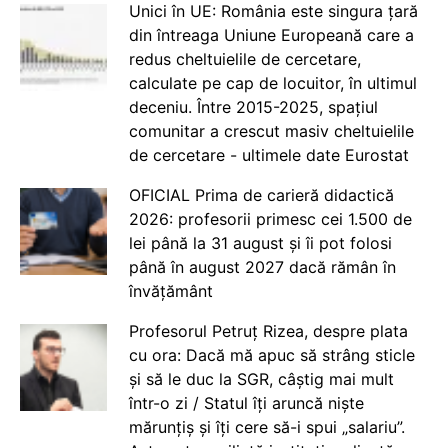
Unici în UE: România este singura țară
din întreaga Uniune Europeană care a
redus cheltuielile de cercetare,
calculate pe cap de locuitor, în ultimul
deceniu. Între 2015-2025, spațiul
comunitar a crescut masiv cheltuielile
de cercetare - ultimele date Eurostat
OFICIAL Prima de carieră didactică
2026: profesorii primesc cei 1.500 de
lei până la 31 august și îi pot folosi
până în august 2027 dacă rămân în
învățământ
Profesorul Petruț Rizea, despre plata
cu ora: Dacă mă apuc să strâng sticle
și să le duc la SGR, câștig mai mult
într-o zi / Statul îți aruncă niște
mărunțiș și îți cere să-i spui „salariu”.