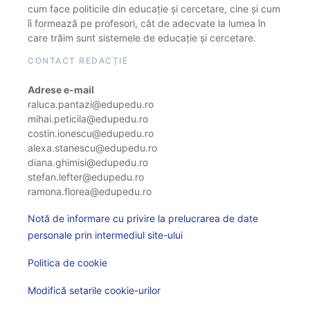
cum face politicile din educație și cercetare, cine și cum
îi formează pe profesori, cât de adecvate la lumea în
care trăim sunt sistemele de educație și cercetare.
CONTACT REDACȚIE
Adrese e-mail
raluca.pantazi@edupedu.ro
mihai.peticila@edupedu.ro
costin.ionescu@edupedu.ro
alexa.stanescu@edupedu.ro
diana.ghimisi@edupedu.ro
stefan.lefter@edupedu.ro
ramona.florea@edupedu.ro
Notă de informare cu privire la prelucrarea de date
personale prin intermediul site-ului
Politica de cookie
Modifică setarile cookie-urilor