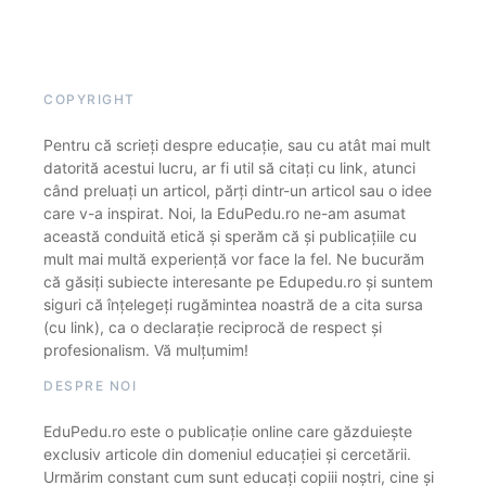
COPYRIGHT
Pentru că scrieți despre educație, sau cu atât mai mult
datorită acestui lucru, ar fi util să citați cu link, atunci
când preluați un articol, părți dintr-un articol sau o idee
care v-a inspirat. Noi, la EduPedu.ro ne-am asumat
această conduită etică și sperăm că și publicațiile cu
mult mai multă experiență vor face la fel. Ne bucurăm
că găsiți subiecte interesante pe Edupedu.ro și suntem
siguri că înțelegeți rugămintea noastră de a cita sursa
(cu link), ca o declarație reciprocă de respect și
profesionalism. Vă mulțumim!
DESPRE NOI
EduPedu.ro este o publicație online care găzduiește
exclusiv articole din domeniul educației și cercetării.
Urmărim constant cum sunt educați copiii noștri, cine și